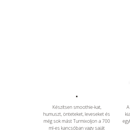
Készítsen smoothie-kat,
A
humuszt, önteteket, leveseket és
ki
még sok mást Turmixoljon a 700
egy
ml-es kancsóban vagy saját