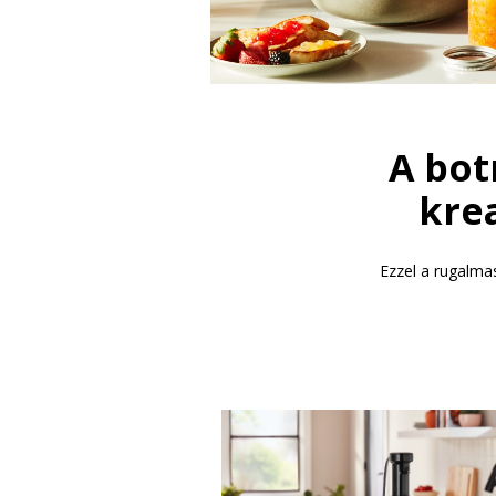
A bot
kre
Ezzel a rugalmas