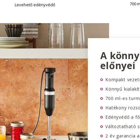
700 
Levehető edényvédő
A könny
előnyei
Kompakt vezet
Könnyű kialakít
700 ml-es turm
Hatékony rozs
Edényvédő a f
Változtatható 
2 év garancia 