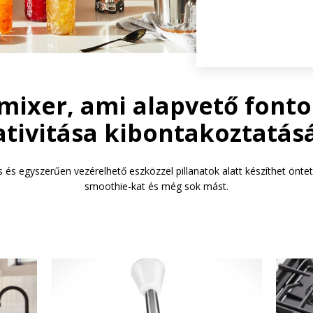
mixer, ami alapvető font
ativitása kibontakoztatás
 és egyszerűen vezérelhető eszközzel pillanatok alatt készíthet önte
smoothie-kat és még sok mást.