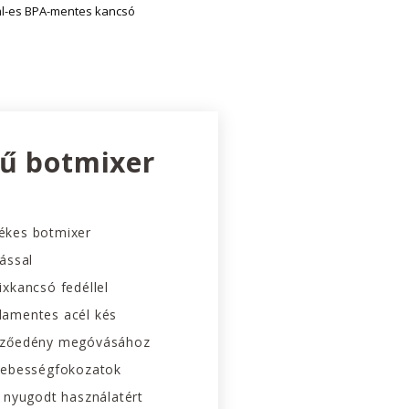
ml-es BPA-mentes kancsó
ű botmixer
ékes botmixer
ással
ixkancsó fedéllel
damentes acél kés
őzőedény megóvásához
sebességfokozatok
a nyugodt használatért