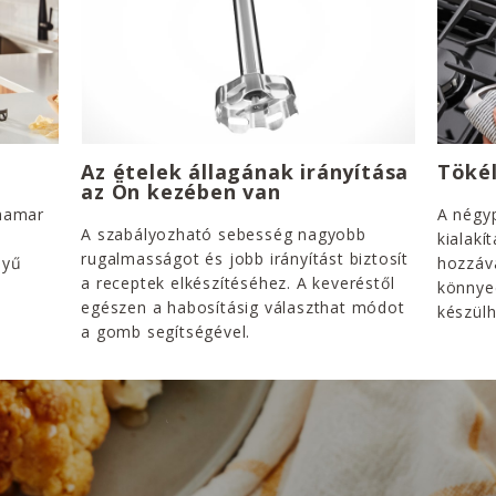
Az ételek állagának irányítása
Tökél
az Ön kezében van
 hamar
A négy
A szabályozható sebesség nagyobb
kialakí
rugalmasságot és jobb irányítást biztosít
nyű
hozzáva
a receptek elkészítéséhez. A keveréstől
n
könnye
egészen a habosításig választhat módot
készülh
a gomb segítségével.