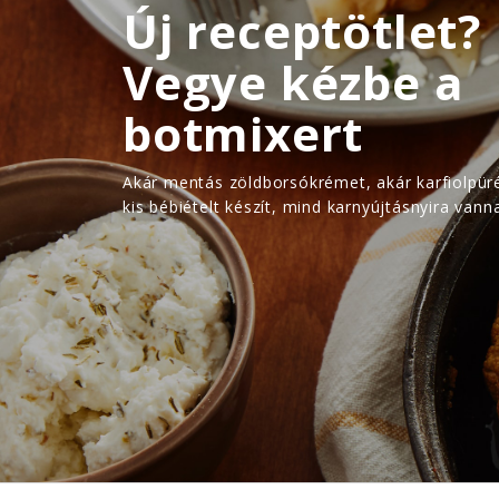
Új receptötlet?
Vegye kézbe a
botmixert
Akár mentás zöldborsókrémet, akár karfiolpür
kis bébiételt készít, mind karnyújtásnyira vann