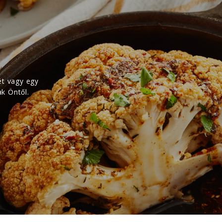
ét vagy egy
ak Öntől.