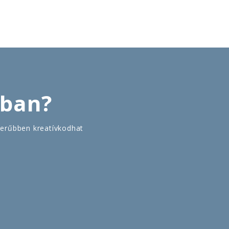
zban?
zerűbben kreatívkodhat