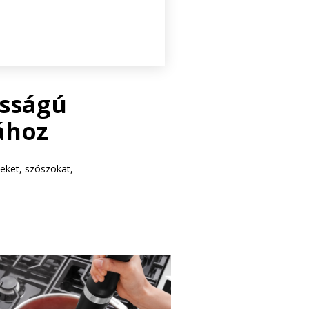
osságú
ához
teket, szószokat,