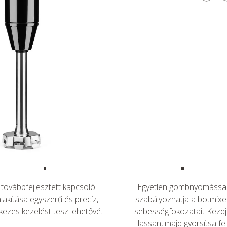
 továbbfejlesztett kapcsoló
Egyetlen gombnyomássa
alakítása egyszerű és precíz,
szabályozhatja a botmixe
kezes kezelést tesz lehetővé.
sebességfokozatait Kezdj
lassan, majd gyorsítsa fel