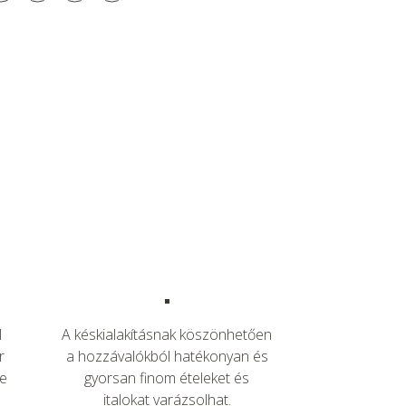
l
A késkialakításnak köszönhetően
r
a hozzávalókból hatékonyan és
e
gyorsan finom ételeket és
italokat varázsolhat.