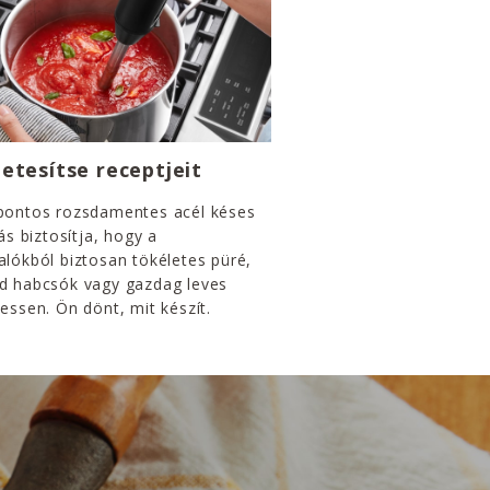
etesítse receptjeit
pontos rozsdamentes acél késes
tás biztosítja, hogy a
lókból biztosan tökéletes püré,
d habcsók vagy gazdag leves
essen. Ön dönt, mit készít.