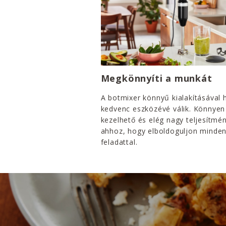
Megkönnyíti a munkát
A botmixer könnyű kialakításával
kedvenc eszközévé válik. Könnyen
kezelhető és elég nagy teljesítmé
ahhoz, hogy elboldoguljon minde
feladattal.