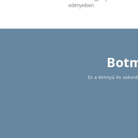
edényeiben.
Botm
Ez a könnyű és sokold