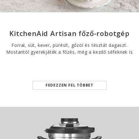
KitchenAid Artisan főző-robotgép
Forral, süt, kever, pürésít, gőzöl és tésztát dagaszt.
Mostantól gyerekjáték a főzés, még a kezdő séfeknek is
FEDEZZEN FEL TÖBBET