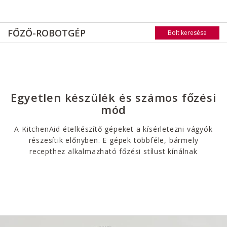
FŐZŐ-ROBOTGÉP
Bolt keresése
Egyetlen készülék és számos főzési
mód
A KitchenAid ételkészítő gépeket a kísérletezni vágyók
részesítik előnyben. E gépek többféle, bármely
recepthez alkalmazható főzési stílust kínálnak