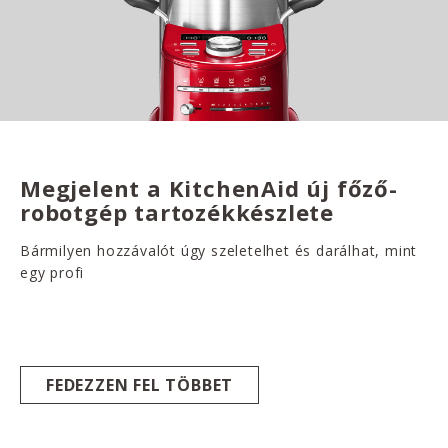
Megjelent a KitchenAid új főző-
robotgép tartozékkészlete
Bármilyen hozzávalót úgy szeletelhet és darálhat, mint
egy profi
FEDEZZEN FEL TÖBBET