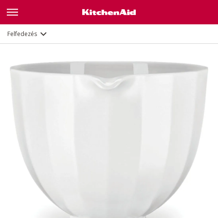
Leírás
Dokumentumok és regisztráció
Felfedezés