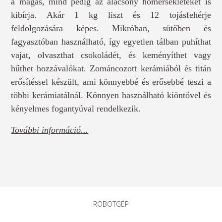
a magas, mind pedig az alacsony hőmérsékleteket is
kibírja. Akár 1 kg liszt és 12 tojásfehérje
feldolgozására képes. Mikróban, sütőben és
fagyasztóban használható, így egyetlen tálban puhíthat
vajat, olvaszthat csokoládét, és keményíthet vagy
hűthet hozzávalókat. Zománcozott kerámiából és titán
erősítéssel készült, ami könnyebbé és erősebbé teszi a
többi kerámiatálnál. Könnyen használható kiöntővel és
kényelmes fogantyúval rendelkezik.
További információ...
ROBOTGÉP