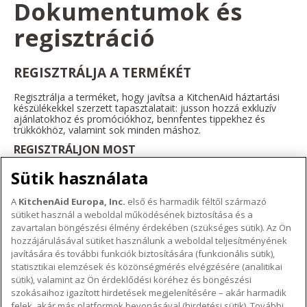
Dokumentumok és
regisztráció
REGISZTRÁLJA A TERMÉKÉT
Regisztrálja a terméket, hogy javítsa a KitchenAid háztartási
készülékekkel szerzett tapasztalatait: jusson hozzá exkluzív
ajánlatokhoz és promóciókhoz, bennfentes tippekhez és
trükkökhöz, valamint sok minden máshoz.
REGISZTRÁLJON MOST
Sütik használata
A
KitchenAid Europa, Inc.
első és harmadik féltől származó
sütiket használ a weboldal működésének biztosítása és a
A KITCHENAID MÁRKÁRÓL
zavartalan böngészési élmény érdekében (szükséges sütik). Az Ön
hozzájárulásával sütiket használunk a weboldal teljesítményének
A márka lényege
javítására és további funkciók biztosítására (funkcionális sütik),
TÁMOGATÁS
A márka története
statisztikai elemzések és közönségmérés elvégzésére (analitikai
sütik), valamint az Ön érdeklődési köréhez és böngészési
Hol lehet megvenni
ODR
szokásaihoz igazított hirdetések megjelenítésére – akár harmadik
KÖVESSEN BENNÜNKET
Garancia és dokumentumok
felek, akár más platformok bevonásával (hirdetési sütik). További