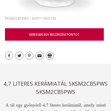
5KSM2CB5PWS
- 859711600130
KERESSEN EGY BESZERZÉSI PONTOT
4,7 LITERES KERÁMIATÁL 5KSM2CB5PWS
5KSM2CB5PWS
A tál egy gyönyörű 4,7 literes kerámiatál, amely mind