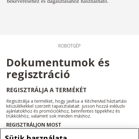
bekeveréséhez és dagasztásához használható.
ROBOTGÉP
Dokumentumok és
regisztráció
REGISZTRÁLJA A TERMÉKÉT
Regisztrálja a terméket, hogy javítsa a KitchenAid háztartási
készülékekkel szerzett tapasztalatait: jusson hozzá exkluzív
ajánlatokhoz és promóciókhoz, bennfentes tippekhez és
trükkökhöz, valamint sok minden máshoz.
REGISZTRÁLJON MOST
Sütik használata