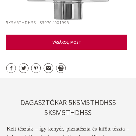
5KSM5THDHSS
- 859704001995
VÁSÁROLJ MOST
DAGASZTÓKAR 5KSM5THDHSS
5KSM5THDHSS
Kelt tészták – így kenyér, pizzatészta és kifőtt tészta –