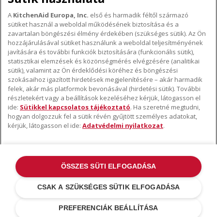
A
KitchenAid Europa, Inc.
első és harmadik féltől származó
sütiket használ a weboldal működésének biztosítása és a
A KITCHENAID MÁRKÁRÓL
zavartalan böngészési élmény érdekében (szükséges sütik). Az Ön
hozzájárulásával sütiket használunk a weboldal teljesítményének
A márka lényege
javítására és további funkciók biztosítására (funkcionális sütik),
TÁMOGATÁS
A márka története
statisztikai elemzések és közönségmérés elvégzésére (analitikai
Hol lehet megvenni
sütik), valamint az Ön érdeklődési köréhez és böngészési
ODR
szokásaihoz igazított hirdetések megjelenítésére – akár harmadik
KÖVESSEN BENNÜNKET
Garancia és dokumentumok
felek, akár más platformok bevonásával (hirdetési sütik). További
részletekért vagy a beállítások kezeléséhez kérjük, látogasson el
Ügyfélszolgálat
ide:
Sütikkel kapcsolatos tájékoztató
. Ha szeretné megtudni,
hogyan dolgozzuk fel a sütik révén gyűjtött személyes adatokat,
kérjük, látogasson el ide:
Adatvédelmi nyilatkozat
.
ÖSSZES SÜTI ELFOGADÁSA
©2022 Minden jog fenntartva. A KitchenAid és a robotgép kialakítása az
USA-ban és máshol bejegyzett védjegyek .
Adatvédelmi nyilatkozat
.
CSAK A SZÜKSÉGES SÜTIK ELFOGADÁSA
Sütik
.
További országok
PREFERENCIÁK BEÁLLÍTÁSA