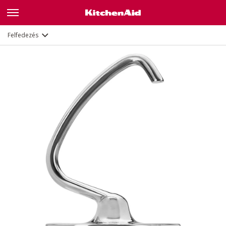
Leírás
Dokumentumok és regisztráció
Felfedezés