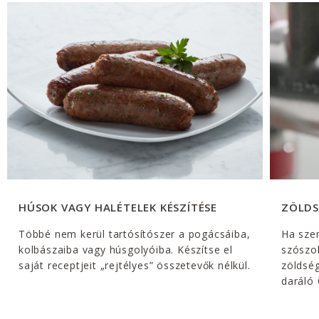
HÚSOK VAGY HALÉTELEK KÉSZÍTÉSE
ZÖLDS
Többé nem kerül tartósítószer a pogácsáiba,
Ha sze
kolbászaiba vagy húsgolyóiba. Készítse el
szószok
saját receptjeit „rejtélyes” összetevők nélkül.
zöldség
daráló 