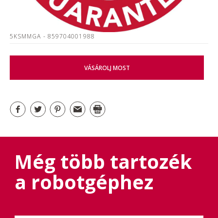
5KSMMGA
- 859704001988
VÁSÁROLJ MOST
Még több tartozék
a robotgéphez