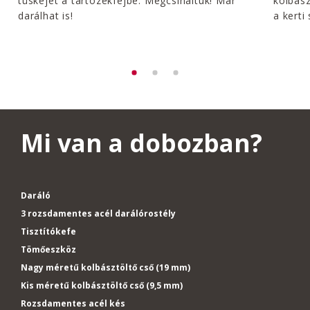
tüskéjét a tartozékfejbe. Megcsináltuk! Már
kolbász
darálhat is!
a kerti
Mi van a dobozban?
Daráló
3 rozsdamentes acél darálórostély
Tisztítókefe
Tömőeszköz
Nagy méretű kolbásztöltő cső (19 mm)
Kis méretű kolbásztöltő cső (9,5 mm)
Rozsdamentes acél kés