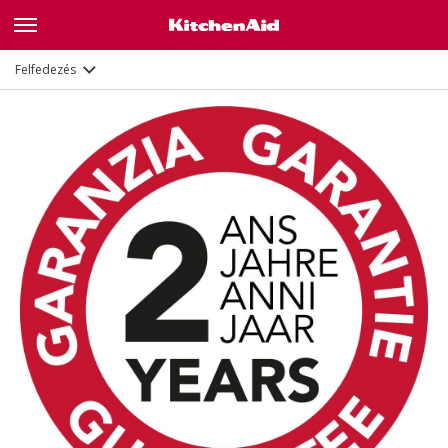
Leírás
Dokumentumok és regisztráció
Felfedezés