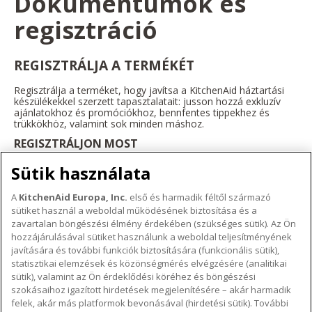
Dokumentumok és
regisztráció
REGISZTRÁLJA A TERMÉKÉT
Regisztrálja a terméket, hogy javítsa a KitchenAid háztartási
készülékekkel szerzett tapasztalatait: jusson hozzá exkluzív
ajánlatokhoz és promóciókhoz, bennfentes tippekhez és
trükkökhöz, valamint sok minden máshoz.
REGISZTRÁLJON MOST
Sütik használata
A
KitchenAid Europa, Inc.
első és harmadik féltől származó
sütiket használ a weboldal működésének biztosítása és a
A KITCHENAID MÁRKÁRÓL
zavartalan böngészési élmény érdekében (szükséges sütik). Az Ön
hozzájárulásával sütiket használunk a weboldal teljesítményének
A márka lényege
javítására és további funkciók biztosítására (funkcionális sütik),
TÁMOGATÁS
A márka története
statisztikai elemzések és közönségmérés elvégzésére (analitikai
Hol lehet megvenni
sütik), valamint az Ön érdeklődési köréhez és böngészési
ODR
szokásaihoz igazított hirdetések megjelenítésére – akár harmadik
KÖVESSEN BENNÜNKET
Garancia és dokumentumok
felek, akár más platformok bevonásával (hirdetési sütik). További