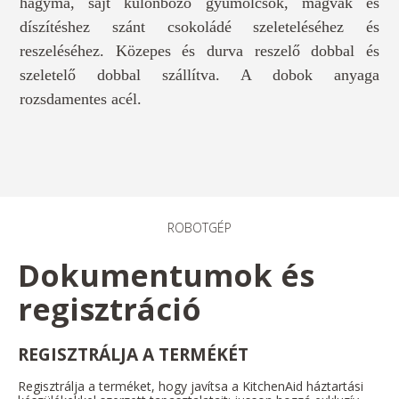
hagyma, sajt különböző gyümölcsök, magvak és
díszítéshez szánt csokoládé szeleteléséhez és
reszeléséhez. Közepes és durva reszelő dobbal és
szeletelő dobbal szállítva. A dobok anyaga
rozsdamentes acél.
ROBOTGÉP
Dokumentumok és
regisztráció
REGISZTRÁLJA A TERMÉKÉT
Regisztrálja a terméket, hogy javítsa a KitchenAid háztartási