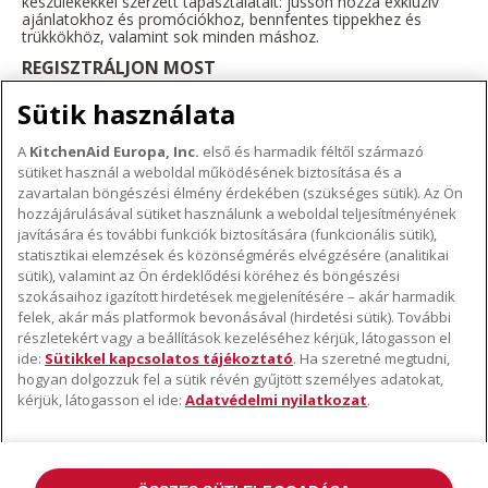
készülékekkel szerzett tapasztalatait: jusson hozzá exkluzív
ajánlatokhoz és promóciókhoz, bennfentes tippekhez és
trükkökhöz, valamint sok minden máshoz.
REGISZTRÁLJON MOST
Sütik használata
A
KitchenAid Europa, Inc.
első és harmadik féltől származó
sütiket használ a weboldal működésének biztosítása és a
A KITCHENAID MÁRKÁRÓL
zavartalan böngészési élmény érdekében (szükséges sütik). Az Ön
hozzájárulásával sütiket használunk a weboldal teljesítményének
A márka lényege
javítására és további funkciók biztosítására (funkcionális sütik),
TÁMOGATÁS
A márka története
statisztikai elemzések és közönségmérés elvégzésére (analitikai
Hol lehet megvenni
sütik), valamint az Ön érdeklődési köréhez és böngészési
ODR
szokásaihoz igazított hirdetések megjelenítésére – akár harmadik
KÖVESSEN BENNÜNKET
Garancia és dokumentumok
felek, akár más platformok bevonásával (hirdetési sütik). További
részletekért vagy a beállítások kezeléséhez kérjük, látogasson el
Ügyfélszolgálat
ide:
Sütikkel kapcsolatos tájékoztató
. Ha szeretné megtudni,
hogyan dolgozzuk fel a sütik révén gyűjtött személyes adatokat,
kérjük, látogasson el ide:
Adatvédelmi nyilatkozat
.