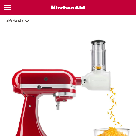
Leírás
Dokumentumok és regisztráció
Felfedezés