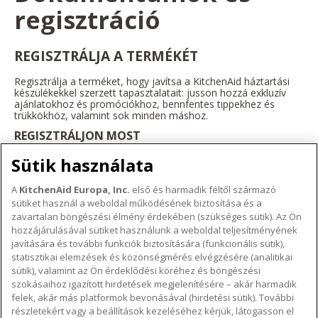
regisztráció
REGISZTRÁLJA A TERMÉKÉT
Regisztrálja a terméket, hogy javítsa a KitchenAid háztartási
készülékekkel szerzett tapasztalatait: jusson hozzá exkluzív
ajánlatokhoz és promóciókhoz, bennfentes tippekhez és
trükkökhöz, valamint sok minden máshoz.
REGISZTRÁLJON MOST
Sütik használata
A
KitchenAid Europa, Inc.
első és harmadik féltől származó
sütiket használ a weboldal működésének biztosítása és a
A KITCHENAID MÁRKÁRÓL
zavartalan böngészési élmény érdekében (szükséges sütik). Az Ön
hozzájárulásával sütiket használunk a weboldal teljesítményének
A márka lényege
javítására és további funkciók biztosítására (funkcionális sütik),
TÁMOGATÁS
A márka története
statisztikai elemzések és közönségmérés elvégzésére (analitikai
sütik), valamint az Ön érdeklődési köréhez és böngészési
Hol lehet megvenni
ODR
szokásaihoz igazított hirdetések megjelenítésére – akár harmadik
KÖVESSEN BENNÜNKET
Garancia és dokumentumok
felek, akár más platformok bevonásával (hirdetési sütik). További
részletekért vagy a beállítások kezeléséhez kérjük, látogasson el
Ügyfélszolgálat