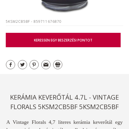
5KSM2CB5BF
- 859711676870
KERESSEN EGY BESZERZÉSI PONTOT
KERÁMIA KEVERŐTÁL 4.7L - VINTAGE
FLORALS 5KSM2CB5BF 5KSM2CB5BF
A Vintage Florals 4,7 literes kerámia keverőtál egy