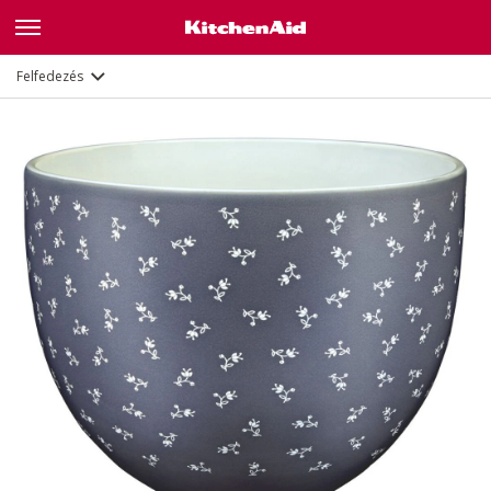
Leírás
Dokumentumok és regisztráció
Felfedezés