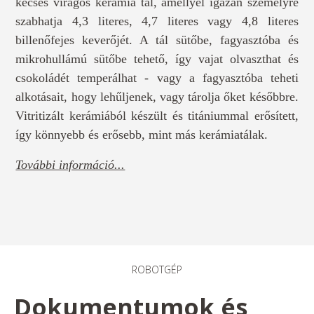
kecses virágos kerámia tál, amellyel igazán személyre
szabhatja 4,3 literes, 4,7 literes vagy 4,8 literes
billenőfejes keverőjét. A tál sütőbe, fagyasztóba és
mikrohullámú sütőbe tehető, így vajat olvaszthat és
csokoládét temperálhat - vagy a fagyasztóba teheti
alkotásait, hogy lehűljenek, vagy tárolja őket későbbre.
Vitritizált kerámiából készült és titániummal erősített,
így könnyebb és erősebb, mint más kerámiatálak.
További információ...
ROBOTGÉP
Dokumentumok és