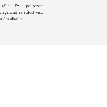
tállal. Ez a polírozott
leganciát és stílust visz
zására alkalmas.