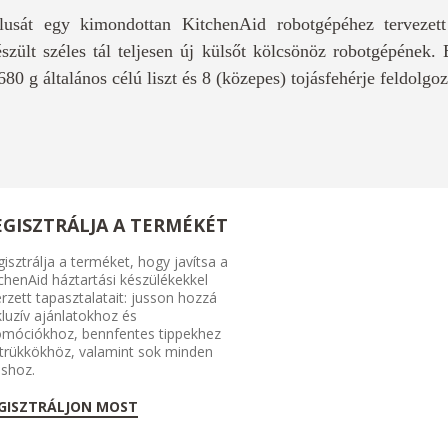
lusát egy kimondottan KitchenAid robotgépéhez tervezett 
zült széles tál teljesen új külsőt kölcsönöz robotgépének. E
80 g általános célú liszt és 8 (közepes) tojásfehérje feldolgo
EGISZTRÁLJA A TERMÉKÉT
isztrálja a terméket, hogy javítsa a
chenAid háztartási készülékekkel
rzett tapasztalatait: jusson hozzá
luzív ajánlatokhoz és
omóciókhoz, bennfentes tippekhez
 trükkökhöz, valamint sok minden
shoz.
GISZTRÁLJON MOST