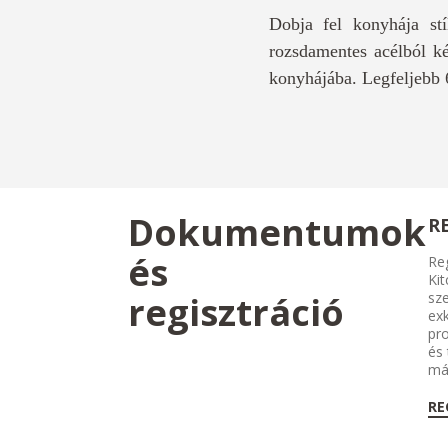
Dobja fel konyhája stí
rozsdamentes acélból kés
konyhájába. Legfeljebb 6
Dokumentumok
R
és
Reg
Kit
regisztráció
sze
exk
pr
és
má
RE