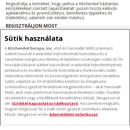
Regisztrálja a terméket, hogy javítsa a KitchenAid háztartási
készülékekkel szerzett tapasztalatait: jusson hozzá exkluzív
ajánlatokhoz és promóciókhoz, bennfentes tippekhez és
trükkökhöz, valamint sok minden máshoz.
REGISZTRÁLJON MOST
Sütik használata
A
KitchenAid Europa, Inc.
első és harmadik féltől származó
sütiket használ a weboldal működésének biztosítása és a
A KITCHENAID MÁRKÁRÓL
zavartalan böngészési élmény érdekében (szükséges sütik). Az Ön
hozzájárulásával sütiket használunk a weboldal teljesítményének
A márka lényege
javítására és további funkciók biztosítására (funkcionális sütik),
TÁMOGATÁS
A márka története
statisztikai elemzések és közönségmérés elvégzésére (analitikai
Hol lehet megvenni
sütik), valamint az Ön érdeklődési köréhez és böngészési
ODR
szokásaihoz igazított hirdetések megjelenítésére – akár harmadik
KÖVESSEN BENNÜNKET
Garancia és dokumentumok
felek, akár más platformok bevonásával (hirdetési sütik). További
részletekért vagy a beállítások kezeléséhez kérjük, látogasson el
Ügyfélszolgálat
ide:
Sütikkel kapcsolatos tájékoztató
. Ha szeretné megtudni,
hogyan dolgozzuk fel a sütik révén gyűjtött személyes adatokat,
kérjük, látogasson el ide:
Adatvédelmi nyilatkozat
.