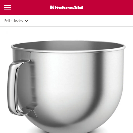
Leírás
Dokumentumok és regisztráció
Felfedezés