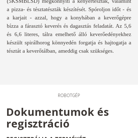
(5KSMBLSD) megkönnyíti a kenyértészták, valamint
a pizza- és tésztatészták készítését. Spóroljon időt - és
a karjait - azzal, hogy a konyhában a keverőgépre
bízza a fárasztó keverés és dagasztás feladatát. Az 5,6
és 6,6 literes, tálra emelhető álló keverőedényekhez
készült spirálhorog könnyedén forgatja és hajtogatja a
tésztát a keverőtálban, ameddig csak szükséges.
ROBOTGÉP
Dokumentumok és
regisztráció