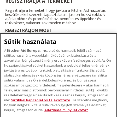
REGISZTRÁLJA A TERMÉKÉT
Regisztrálja a terméket, hogy javítsa a KitchenAid háztartási
készülékekkel szerzett tapasztalatait: jusson hozzá exkluzív
ajánlatokhoz és promóciókhoz, bennfentes tippekhez és
trükkökhöz, valamint sok minden máshoz.
REGISZTRÁLJON MOST
Sütik használata
A
KitchenAid Europa, Inc.
első és harmadik féltől származó
sütiket használ a weboldal működésének biztosítása és a
A KITCHENAID MÁRKÁRÓL
zavartalan böngészési élmény érdekében (szükséges sütik). Az Ön
hozzájárulásával sütiket használunk a weboldal teljesítményének
A márka lényege
javítására és további funkciók biztosítására (funkcionális sütik),
TÁMOGATÁS
A márka története
statisztikai elemzések és közönségmérés elvégzésére (analitikai
Hol lehet megvenni
sütik), valamint az Ön érdeklődési köréhez és böngészési
ODR
szokásaihoz igazított hirdetések megjelenítésére – akár harmadik
KÖVESSEN BENNÜNKET
Garancia és dokumentumok
felek, akár más platformok bevonásával (hirdetési sütik). További
részletekért vagy a beállítások kezeléséhez kérjük, látogasson el
Ügyfélszolgálat
ide:
Sütikkel kapcsolatos tájékoztató
. Ha szeretné megtudni,
hogyan dolgozzuk fel a sütik révén gyűjtött személyes adatokat,
kérjük, látogasson el ide:
Adatvédelmi nyilatkozat
.