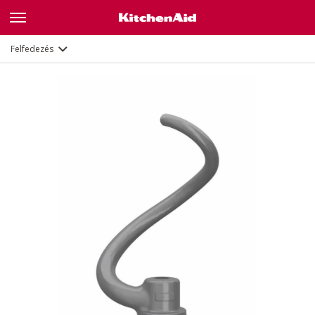
Leírás
Dokumentumok és regisztráció
Felfedezés