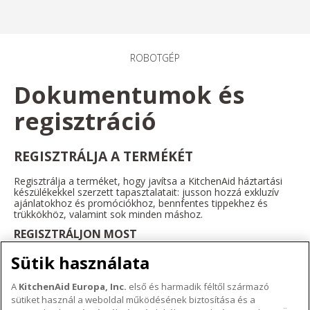
ROBOTGÉP
Dokumentumok és
regisztráció
REGISZTRÁLJA A TERMÉKÉT
Regisztrálja a terméket, hogy javítsa a KitchenAid háztartási
készülékekkel szerzett tapasztalatait: jusson hozzá exkluzív
ajánlatokhoz és promóciókhoz, bennfentes tippekhez és
trükkökhöz, valamint sok minden máshoz.
REGISZTRÁLJON MOST
Sütik használata
A
KitchenAid Europa, Inc.
első és harmadik féltől származó
sütiket használ a weboldal működésének biztosítása és a
A KITCHENAID MÁRKÁRÓL