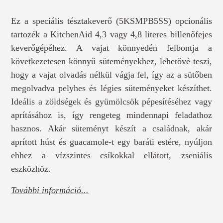
Ez a speciális tésztakeverő (5KSMPB5SS) opcionális
tartozék a KitchenAid 4,3 vagy 4,8 literes billenőfejes
keverőgépéhez. A vajat könnyedén felbontja a
következetesen könnyű süteményekhez, lehetővé teszi,
hogy a vajat olvadás nélkül vágja fel, így az a sütőben
megolvadva pelyhes és légies süteményeket készíthet.
Ideális a zöldségek és gyümölcsök pépesítéséhez vagy
aprításához is, így rengeteg mindennapi feladathoz
hasznos. Akár süteményt készít a családnak, akár
aprított húst és guacamole-t egy baráti estére, nyúljon
ehhez a vízszintes csíkokkal ellátott, zseniális
eszközhöz.
További információ...