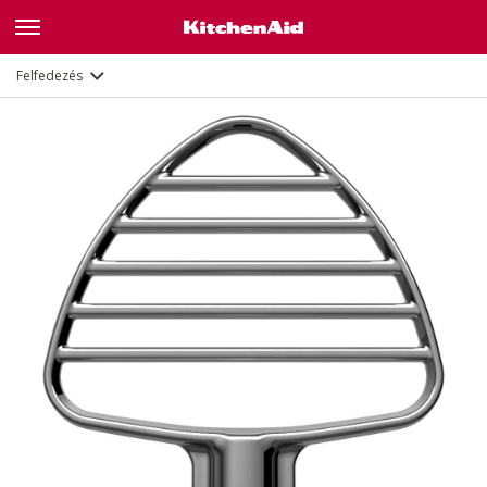
Leírás
Dokumentumok és regisztráció
Felfedezés