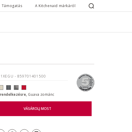
Támogatás
A Kitchenaid márkáról
11XEGU
- 859701401500
l rendelkezésre,
Guava zománc
VÁSÁROLJ MOST