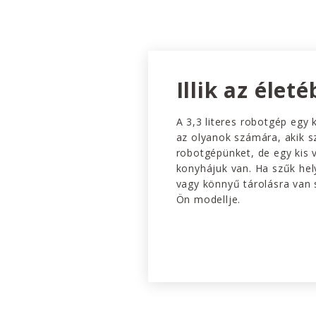
Illik az életé
A 3,3 literes robotgép egy 
az olyanok számára, akik sz
robotgépünket, de egy kis 
konyhájuk van. Ha szűk hel
vagy könnyű tárolásra van 
Ön modellje.