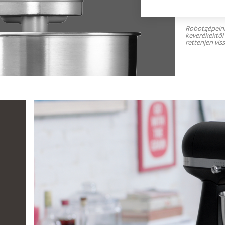
Robotgépeink
keverékektől
rettenjen viss