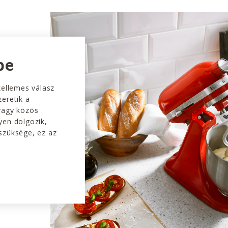
be
kellemes válasz
eretik a
vagy közös
yen dolgozik,
szüksége, ez az