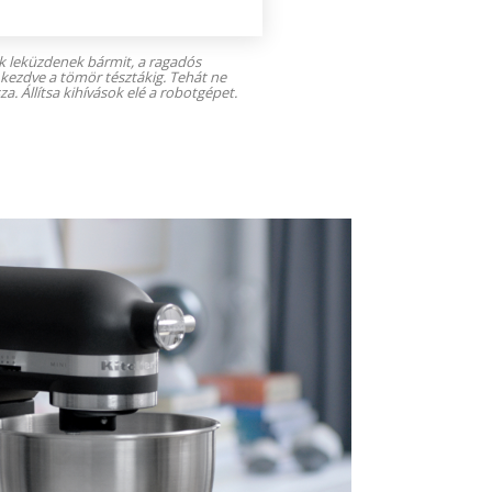
 leküzdenek bármit, a ragadós
 kezdve a tömör tésztákig. Tehát ne
za. Állítsa kihívások elé a robotgépet.