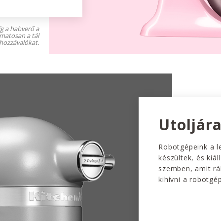
íg a habverő a
amatosan a tál
 hozzávalókat.
Utoljára
Robotgépeink a l
készültek, és kiál
szemben, amit rák
kihívni a robotgé