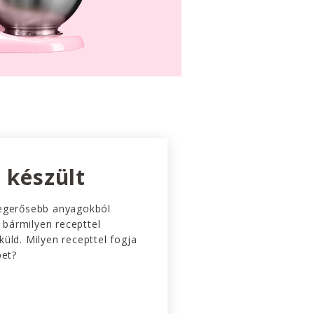
 készült
egerősebb anyagokból
l bármilyen recepttel
üld. Milyen recepttel fogja
pet?