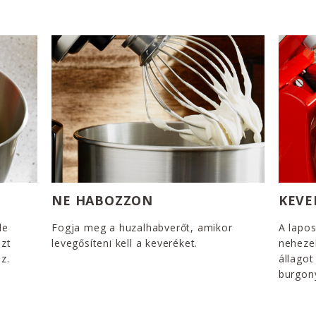
NE HABOZZON
KEVE
le
Fogja meg a huzalhabverőt, amikor
A lapo
ezt
levegősíteni kell a keveréket.
neheze
z.
állagot
burgony