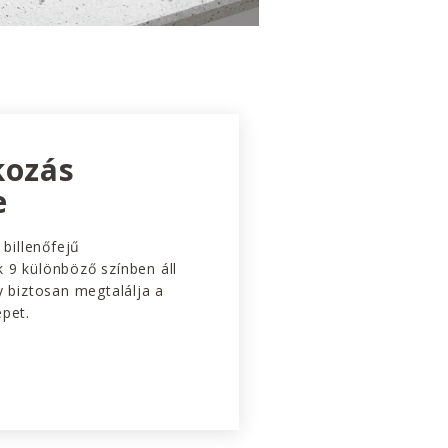
kozás
e
 billenőfejű
 9 különböző színben áll
y biztosan megtalálja a
épet.