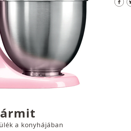
bármit
zülék a konyhájában