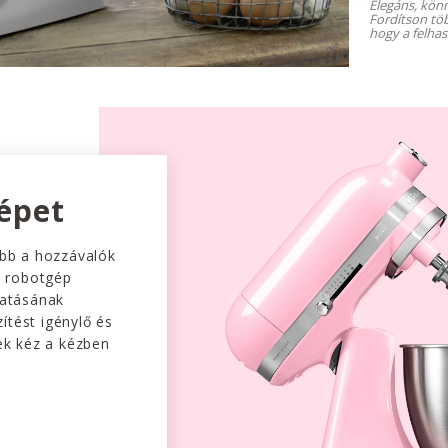
Elegáns, könn
Fordítson töb
hogy a felhas
épet
bb a hozzávalók
a robotgép
atásának
ítést igénylő és
k kéz a kézben