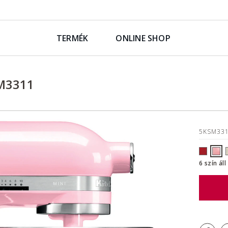
TERMÉK
ONLINE SHOP
SM3311
5KSM33
6 szín ál