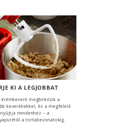
RJE KI A LEGJOBBAT
s krémkeverő megbirkózik a
bb keverékekkel, és a megfelelő
 nyújtja mindenhez – a
apürétől a tortabevonatokig.