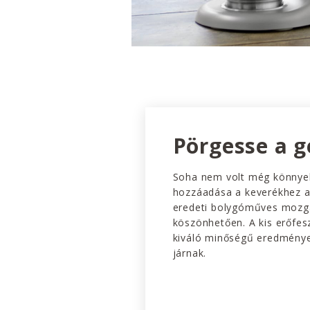
Pörgesse a g
Soha nem volt még könnye
hozzáadása a keverékhez 
eredeti bolygóműves mozg
köszönhetően. A kis erőfesz
kiváló minőségű eredménye
járnak.