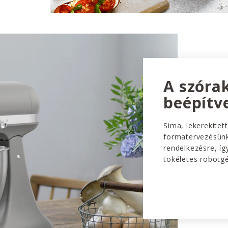
A szóra
beépítv
Sima, lekerekített
formatervezésünk
rendelkezésre, íg
tökéletes robotg