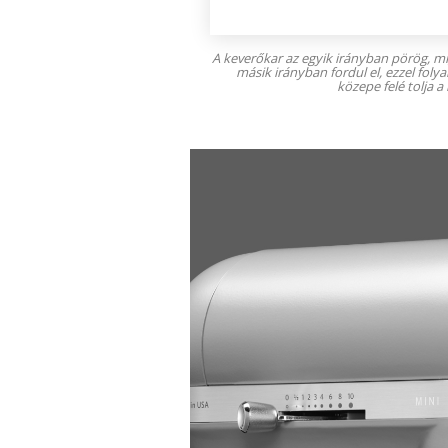
A keverőkar az egyik irányban pörög, m
másik irányban fordul el, ezzel foly
közepe felé tolja a