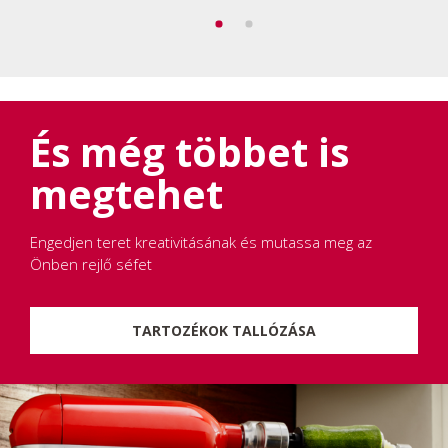
És még többet is
megtehet
Engedjen teret kreativitásának és mutassa meg az
Önben rejlő séfet
TARTOZÉKOK TALLÓZÁSA