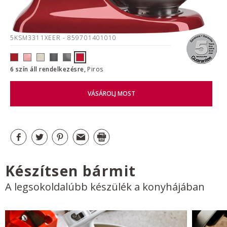
5KSM3311XEER
- 859701401010
6 szín áll rendelkezésre,
Piros
VÁSÁROLJ MOST
Készítsen bármit
A legsokoldalúbb készülék a konyhájában