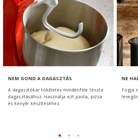
NEM GOND A DAGASZTÁS
NE H
A dagasztókar tökéletes mindenféle tészta
Fogja 
dagasztásához. Használja ezt pasta, pizza
levegős
és kenyér készítéséhez.