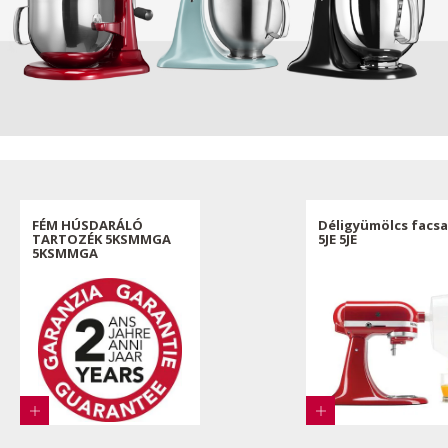
FÉM HÚSDARÁLÓ
Déligyümölcs facs
TARTOZÉK 5KSMMGA
5JE 5JE
5KSMMGA