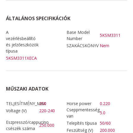
ÁLTALÁNOS SPECIFIKÁCIÓK
A
Base Model
5KSM3311
vezérlésbeállító
Number
és jelzőeszközök
SZAKÁCSKÖNYV
Nem
típusa
5KSM3311XECA
MŰSZAKI ADATOK
TELJESÍTMÉNY_MAX
250
Horse power
0.220
Cseppmentesség
Voltage (V)
220-240
5.0
van
Eszpresszó/cappucino
Telepítés típusa
50/60
250.000
csészék száma
Feszültség (V)
200.000