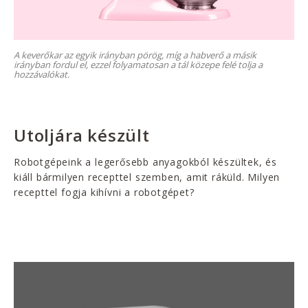
A keverőkar az egyik irányban pörög, míg a habverő a másik
irányban fordul el, ezzel folyamatosan a tál közepe felé tolja a
hozzávalókat.
Utoljára készült
Robotgépeink a legerősebb anyagokból készültek, és
kiáll bármilyen recepttel szemben, amit ráküld. Milyen
recepttel fogja kihívni a robotgépet?