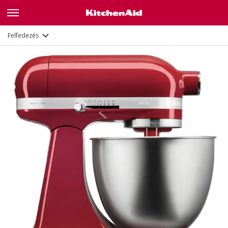
Jellemzők
Dokumentumok és regisztráció
Felfedezés