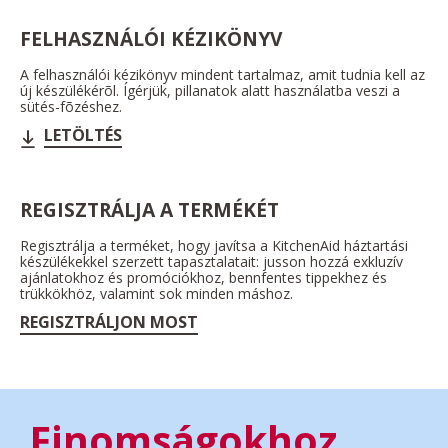
FELHASZNÁLÓI KÉZIKÖNYV
A felhasználói kézikönyv mindent tartalmaz, amit tudnia kell az
új készülékérõl. Ígérjük, pillanatok alatt használatba veszi a
sütés-fõzéshez.
LETÖLTÉS
REGISZTRÁLJA A TERMÉKÉT
Regisztrálja a terméket, hogy javítsa a KitchenAid háztartási
készülékekkel szerzett tapasztalatait: jusson hozzá exkluzív
ajánlatokhoz és promóciókhoz, bennfentes tippekhez és
trükkökhöz, valamint sok minden máshoz.
REGISZTRÁLJON MOST
Finomságokhoz