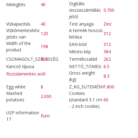
Digitális
Melegítés
40
visszaszámlálás
0.700
jelző
Vízkapacitás
40
Test anyaga
Zinc
Vízkőmentesítési
A termék hosszú
120
312
jelzés van
leírása
Width of the
EAN-kód
312
198
product
Mérési kép
384
CSOMAGOLT_SZÉLESSÉG
406
Termékcsalád
262
Kancsó típusa
NETTÓ_TÖMEG
6.5
Gross weight
Rozsdamentes acél
8.3
(kg)
Egg white
8
Z_KG_SÜTEMÉNY
1.800
Mashed
Cookies
2.000
potatoes
(standard 5.1 cm
60
- 2 inch cookie)
USP information
Euro
17