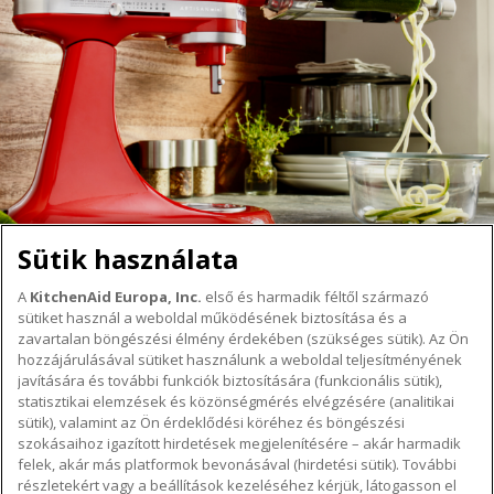
Sütik használata
A
KitchenAid Europa, Inc.
első és harmadik féltől származó
sütiket használ a weboldal működésének biztosítása és a
A KITCHENAID MÁRKÁRÓL
zavartalan böngészési élmény érdekében (szükséges sütik). Az Ön
hozzájárulásával sütiket használunk a weboldal teljesítményének
A márka lényege
javítására és további funkciók biztosítására (funkcionális sütik),
TÁMOGATÁS
A márka története
statisztikai elemzések és közönségmérés elvégzésére (analitikai
Hol lehet megvenni
sütik), valamint az Ön érdeklődési köréhez és böngészési
ODR
szokásaihoz igazított hirdetések megjelenítésére – akár harmadik
KÖVESSEN BENNÜNKET
Garancia és dokumentumok
felek, akár más platformok bevonásával (hirdetési sütik). További
részletekért vagy a beállítások kezeléséhez kérjük, látogasson el
Ügyfélszolgálat