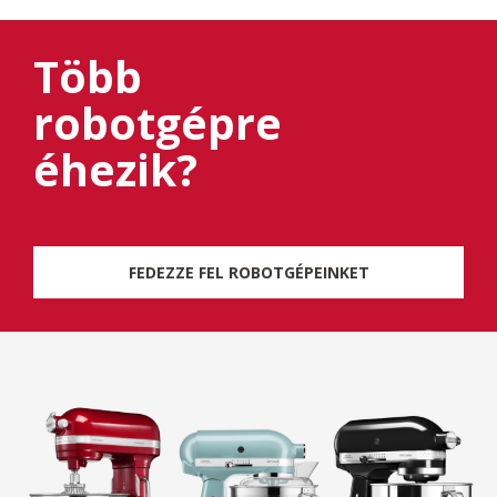
Több
robotgépre
éhezik?
FEDEZZE FEL ROBOTGÉPEINKET