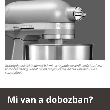
Robotgépeink leküzdenek bármit, a ragadós keverékektől kezdve a
tömör tésztákig. Tehát ne rettenjen vissza. Állítsa kihívások elé a
robotgépet.
Mi van a dobozban?