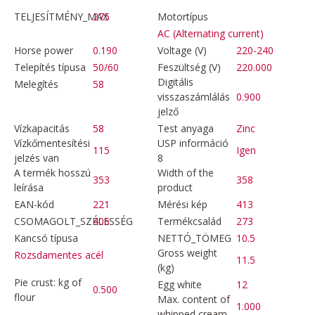
TELJESÍTMÉNY_MAX
275
Motortípus
AC (Alternating current)
Horse power
0.190
Voltage (V)
220-240
Telepítés típusa
50/60
Feszültség (V)
220.000
Digitális
Melegítés
58
visszaszámlálás
0.900
jelző
Vízkapacitás
58
Test anyaga
Zinc
Vízkőmentesítési
USP információ
115
Igen
jelzés van
8
A termék hosszú
Width of the
353
358
leírása
product
EAN-kód
221
Mérési kép
413
CSOMAGOLT_SZÉLESSÉG
406
Termékcsalád
273
Kancsó típusa
NETTÓ_TÖMEG
10.5
Gross weight
Rozsdamentes acél
11.5
(kg)
Pie crust: kg of
Egg white
12
0.500
flour
Max. content of
1.000
whipped cream