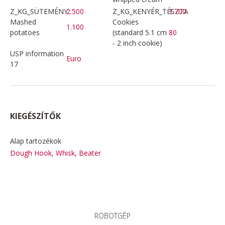
Z_KG_SÜTEMÉNY
2.500
Z_KG_KENYÉR_TÉSZTA
1.700
Mashed
Cookies
1.100
potatoes
(standard 5.1 cm
80
- 2 inch cookie)
USP information
Euro
17
KIEGÉSZÍTŐK
Alap tartozékok
Dough Hook, Whisk, Beater
ROBOTGÉP