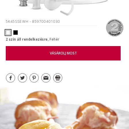
5K45SSEWH
- 859700401030
2 szín áll rendelkezésre,
Fehér
VÁSÁROLJ MOST