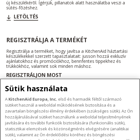
új készülékérõl. Ígérjük, pillanatok alatt használatba veszi a
sütés-fõzéshez.
LETÖLTÉS
REGISZTRÁLJA A TERMÉKÉT
Regisztrálja a terméket, hogy javítsa a KitchenAid háztartási
készülékekkel szerzett tapasztalatait: jusson hozzá exkluzív
ajánlatokhoz és promóciókhoz, bennfentes tippekhez és
trükkökhöz, valamint sok minden máshoz.
REGISZTRÁLJON MOST
Sütik használata
A
KitchenAid Europa, Inc.
első és harmadik féltől származó
sütiket használ a weboldal működésének biztosítása és a
A KITCHENAID MÁRKÁRÓL
zavartalan böngészési élmény érdekében (szükséges sütik). Az Ön
hozzájárulásával sütiket használunk a weboldal teljesítményének
A márka lényege
javítására és további funkciók biztosítására (funkcionális sütik),
TÁMOGATÁS
A márka története
statisztikai elemzések és közönségmérés elvégzésére (analitikai
Hol lehet megvenni
sütik), valamint az Ön érdeklődési köréhez és böngészési
ODR