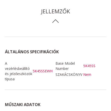
JELLEMZŐK
ÁLTALÁNOS SPECIFIKÁCIÓK
A
Base Model
5K45SS
vezérlésbeállító
Number
5K45SSEWH
és jelzőeszközök
SZAKÁCSKÖNYV
Nem
típusa
MŰSZAKI ADATOK