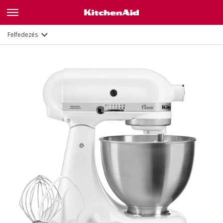
Jellemzők
Dokumentumok és regisztráció
Felfedezés