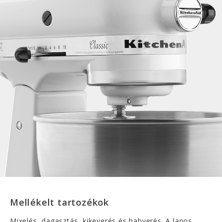
Mellékelt tartozékok
Mixelés, dagasztás, kikeverés és habverés. A lapos