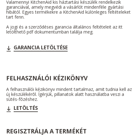
Valamennyi KitchenAid kis háztartási készülék rendelkezik
garanciával, amely megvédi a vásárlót mindenféle gyártási
hibától. Egyes termékekre a KitchenAid különleges feltételeket
tart fenn.
A jogi és a szerződéses garancia általános feltételeit az itt
letölthető pdf dokumentumban találja meg.
GARANCIA LETÖLTÉSE
FELHASZNÁLÓI KÉZIKÖNYV
A felhasználói kézikönyv mindent tartalmaz, amit tudnia kell az
új készülékérõl. Ígérjük, pillanatok alatt használatba veszi a
sütés-fõzéshez.
LETÖLTÉS
REGISZTRÁLJA A TERMÉKÉT