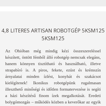
4,8 LITERES ARTISAN ROBOTGÉP 5KSM125
5KSM125
Az Ohióban még mindig kézi összeszereléssel
készített, öntött fémből álló robotgép nemcsak elegáns,
hanem könnyen tisztítható és használható, illetve
strapabíró is. A piros, fekete, ezüst és krémszín
árnyalatai minden ízlést, konyhát és szakácsot
kielégítenek! Ikonikus robotgépünk rugalmasan
illeszthető minőségi és időtlen formatervezése is segíti
a házi készítésű finom ízek megalkotását. Eredeti
bolygómozgás – működés közben a keverőkar az egyik