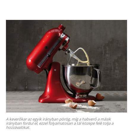
A keverőkar az egyik irányban pörög, míg a habverő a másik
irányban fordul el, ezzel folyamatosan a tál közepe felé tolja a
hozzávalókat.