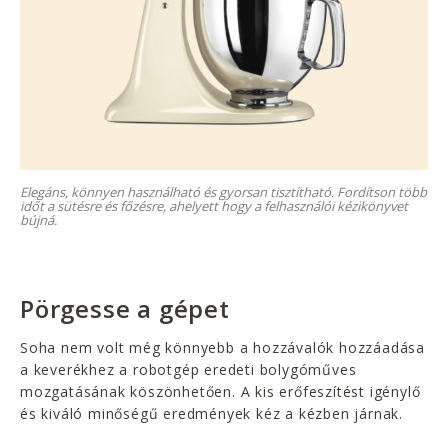
Elegáns, könnyen használható és gyorsan tisztítható. Fordítson több
időt a sütésre és főzésre, ahelyett hogy a felhasználói kézikönyvet
bújná.
Pörgesse a gépet
Soha nem volt még könnyebb a hozzávalók hozzáadása
a keverékhez a robotgép eredeti bolygóműves
mozgatásának köszönhetően. A kis erőfeszítést igénylő
és kiváló minőségű eredmények kéz a kézben járnak.