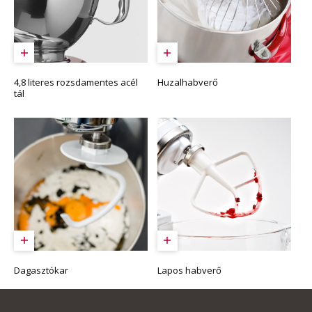
4,8 literes rozsdamentes acél
Huzalhabverő
tál
Dagasztókar
Lapos habverő