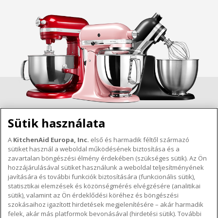
Sütik használata
A
KitchenAid Europa, Inc.
első és harmadik féltől származó
sütiket használ a weboldal működésének biztosítása és a
A KITCHENAID MÁRKÁRÓL
zavartalan böngészési élmény érdekében (szükséges sütik). Az Ön
hozzájárulásával sütiket használunk a weboldal teljesítményének
A márka lényege
javítására és további funkciók biztosítására (funkcionális sütik),
TÁMOGATÁS
A márka története
statisztikai elemzések és közönségmérés elvégzésére (analitikai
sütik), valamint az Ön érdeklődési köréhez és böngészési
Hol lehet megvenni
ODR
szokásaihoz igazított hirdetések megjelenítésére – akár harmadik
KÖVESSEN BENNÜNKET
Garancia és dokumentumok
felek, akár más platformok bevonásával (hirdetési sütik). További