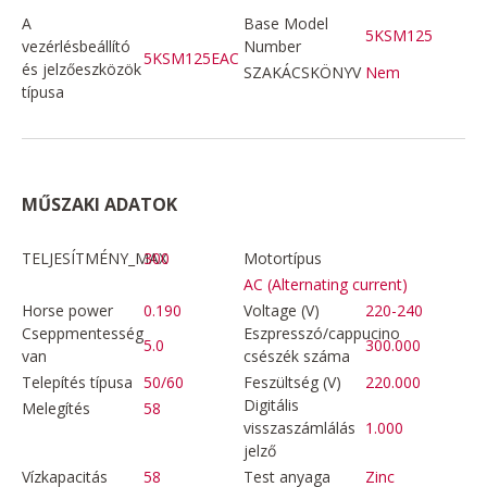
A
Base Model
5KSM125
vezérlésbeállító
Number
5KSM125EAC
és jelzőeszközök
SZAKÁCSKÖNYV
Nem
típusa
MŰSZAKI ADATOK
TELJESÍTMÉNY_MAX
300
Motortípus
AC (Alternating current)
Horse power
0.190
Voltage (V)
220-240
Cseppmentesség
Eszpresszó/cappucino
5.0
300.000
van
csészék száma
Telepítés típusa
50/60
Feszültség (V)
220.000
Digitális
Melegítés
58
visszaszámlálás
1.000
jelző
Vízkapacitás
58
Test anyaga
Zinc