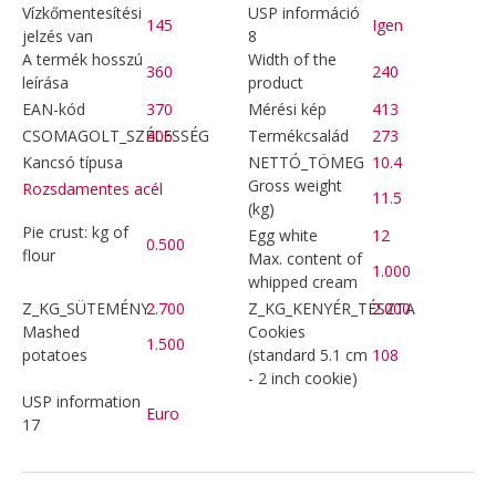
Vízkőmentesítési
USP információ
145
Igen
jelzés van
8
A termék hosszú
Width of the
360
240
leírása
product
EAN-kód
370
Mérési kép
413
CSOMAGOLT_SZÉLESSÉG
406
Termékcsalád
273
Kancsó típusa
NETTÓ_TÖMEG
10.4
Gross weight
Rozsdamentes acél
11.5
(kg)
Pie crust: kg of
Egg white
12
0.500
flour
Max. content of
1.000
whipped cream
Z_KG_SÜTEMÉNY
2.700
Z_KG_KENYÉR_TÉSZTA
2.000
Mashed
Cookies
1.500
potatoes
(standard 5.1 cm
108
- 2 inch cookie)
USP information
Euro
17