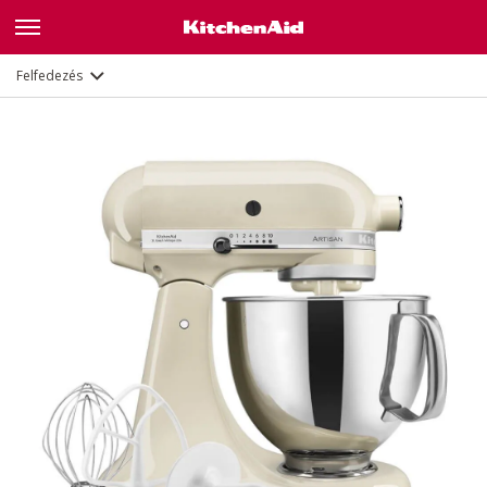
Leírás
Jellemzők
Dokumentumok és regisztráció
Felfedezés