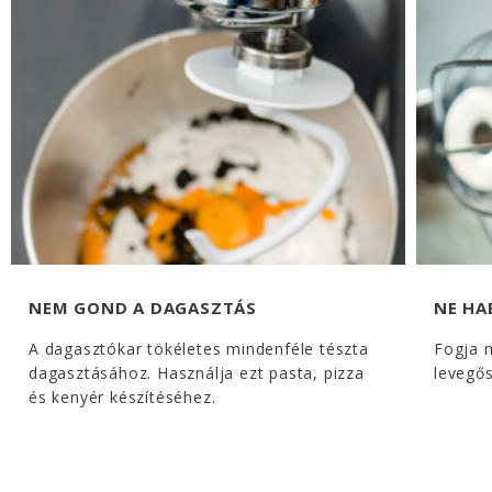
NEM GOND A DAGASZTÁS
NE H
A dagasztókar tökéletes mindenféle tészta
Fogja 
dagasztásához. Használja ezt pasta, pizza
levegős
és kenyér készítéséhez.