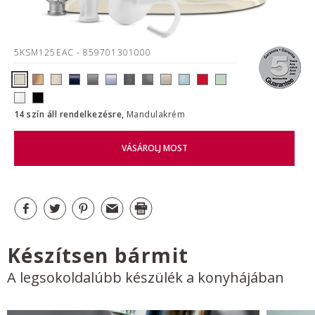
5KSM125EAC
- 859701301000
14 szín áll rendelkezésre,
Mandulakrém
VÁSÁROLJ MOST
Készítsen bármit
A legsokoldalúbb készülék a konyhájában