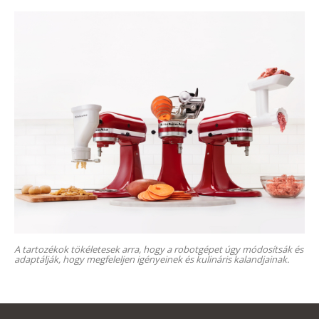
A tartozékok tökéletesek arra, hogy a robotgépet úgy módosítsák és
adaptálják, hogy megfeleljen igényeinek és kulináris kalandjainak.