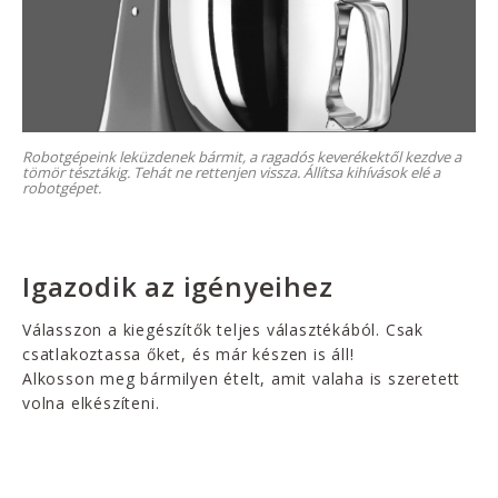
Robotgépeink leküzdenek bármit, a ragadós keverékektől kezdve a
tömör tésztákig. Tehát ne rettenjen vissza. Állítsa kihívások elé a
robotgépet.
Igazodik az igényeihez
Válasszon a kiegészítők teljes választékából. Csak
csatlakoztassa őket, és már készen is áll!
Alkosson meg bármilyen ételt, amit valaha is szeretett
volna elkészíteni.