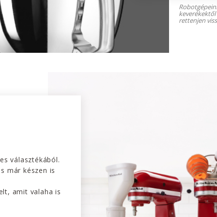
Robotgépeink
keverékektől
rettenjen viss
jes választékából.
és már készen is
lt, amit valaha is