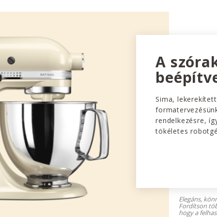
A szóra
beépítv
Sima, lekerekített
formatervezésünk
rendelkezésre, íg
tökéletes robotg
Elegáns, könn
Fordítson töb
hogy a felhas