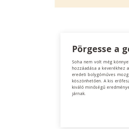
Pörgesse a g
Soha nem volt még könnye
hozzáadása a keverékhez 
eredeti bolygóműves mozg
köszönhetően. A kis erőfesz
kiváló minőségű eredménye
járnak.