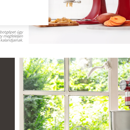
obotgépet úgy
y megfeleljen
 kalandjainak.