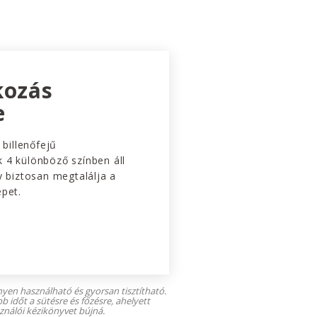
kozás
e
 billenőfejű
 4 különböző színben áll
y biztosan megtalálja a
épet.
yen használható és gyorsan tisztítható.
b időt a sütésre és főzésre, ahelyett
ználói kézikönyvet bújná.