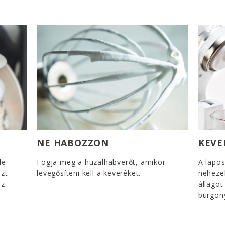
NE HABOZZON
KEVE
le
Fogja meg a huzalhabverőt, amikor
A lapo
ezt
levegősíteni kell a keveréket.
neheze
z.
állagot
burgony