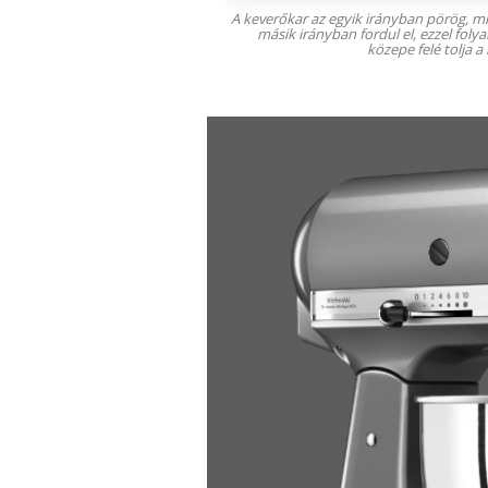
A keverőkar az egyik irányban pörög, m
másik irányban fordul el, ezzel foly
közepe felé tolja a