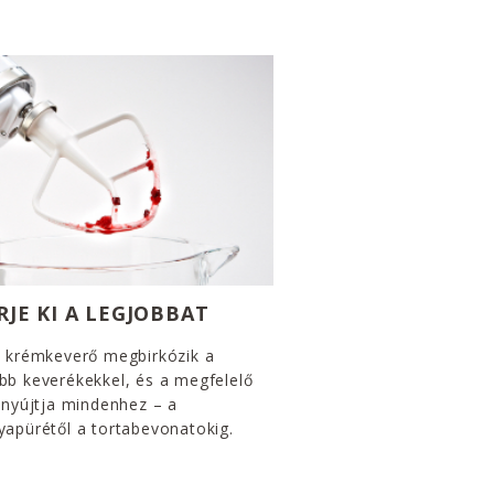
RJE KI A LEGJOBBAT
s krémkeverő megbirkózik a
bb keverékekkel, és a megfelelő
 nyújtja mindenhez – a
apürétől a tortabevonatokig.