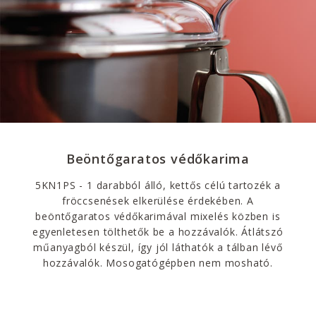
Beöntőgaratos védőkarima
5KN1PS - 1 darabból álló, kettős célú tartozék a
fröccsenések elkerülése érdekében. A
beöntőgaratos védőkarimával mixelés közben is
egyenletesen tölthetők be a hozzávalók. Átlátszó
műanyagból készül, így jól láthatók a tálban lévő
hozzávalók. Mosogatógépben nem mosható.