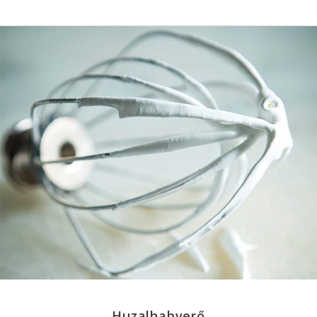
Huzalhabverő