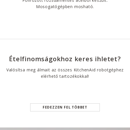
Polírozott rozsdamentes acélból készült.
Mosogatógépben mosható.
Ételfinomságokhoz keres ihletet?
Valósítsa meg álmait az összes KitchenAid robotgéphez
elérhető tartozékokkal!
FEDEZZEN FEL TÖBBET