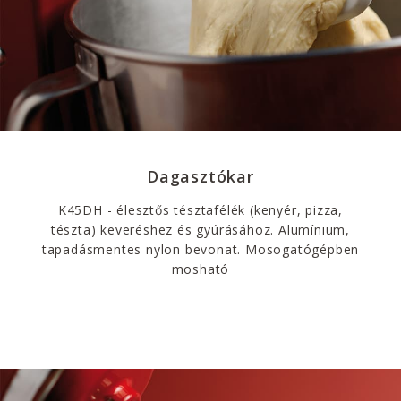
Dagasztókar
K45DH - élesztős tésztafélék (kenyér, pizza,
tészta) keveréshez és gyúrásához. Alumínium,
tapadásmentes nylon bevonat. Mosogatógépben
mosható