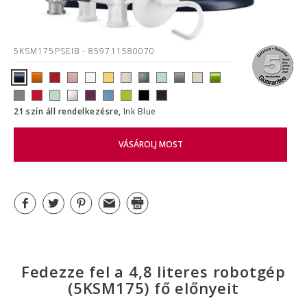
5KSM175PSEIB
- 859711580070
21 szín áll rendelkezésre,
Ink Blue
VÁSÁROLJ MOST
Fedezze fel a 4,8 literes robotgép
(5KSM175) fő előnyeit