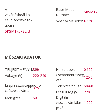
A
Base Model
5KSM175
vezérlésbeállító
Number
és jelzőeszközök
SZAKÁCSKÖNYV
Nem
típusa
5KSM175PSEIB
MŰSZAKI ADATOK
TELJESÍTMÉNY_MAX
300
Horse power
0.190
Cseppmentesség
Voltage (V)
220-240
125.0
van
Eszpresszó/cappucino
Telepítés típusa
50/60
375.000
csészék száma
Feszültség (V)
220.000
Digitális
Melegítés
58
visszaszámlálás
1.000
jelző