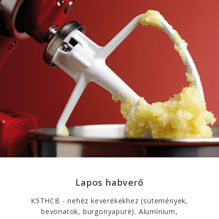
Lapos habverő
K5THCB - nehéz keverékekhez (sütemények,
bevonatok, burgonyapüré). Alumínium,