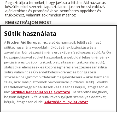
Regisztrálja a terméket, hogy javítsa a KitchenAid háztartási
készülékekkel szerzett tapasztalatait: jusson hozzá exkluzív
ajánlatokhoz és promóciókhoz, bennfentes tippekhez és
trükkökhöz, valamint sok minden máshoz.
REGISZTRÁLJON MOST
Sütik használata
A
KitchenAid Europa, Inc.
első és harmadik féltől származó
sütiket használ a weboldal működésének biztosítása és a
A KITCHENAID MÁRKÁRÓL
zavartalan böngészési élmény érdekében (szükséges sütik). Az Ön
hozzájárulásával sütiket használunk a weboldal teljesítményének
A márka lényege
javítására és további funkciók biztosítására (funkcionális sütik),
TÁMOGATÁS
A márka története
statisztikai elemzések és közönségmérés elvégzésére (analitikai
sütik), valamint az Ön érdeklődési köréhez és böngészési
Hol lehet megvenni
ODR
szokásaihoz igazított hirdetések megjelenítésére – akár harmadik
KÖVESSEN BENNÜNKET
Garancia és dokumentumok
felek, akár más platformok bevonásával (hirdetési sütik). További
részletekért vagy a beállítások kezeléséhez kérjük, látogasson el
Ügyfélszolgálat
ide:
Sütikkel kapcsolatos tájékoztató
. Ha szeretné megtudni,
hogyan dolgozzuk fel a sütik révén gyűjtött személyes adatokat,
kérjük, látogasson el ide:
Adatvédelmi nyilatkozat
.