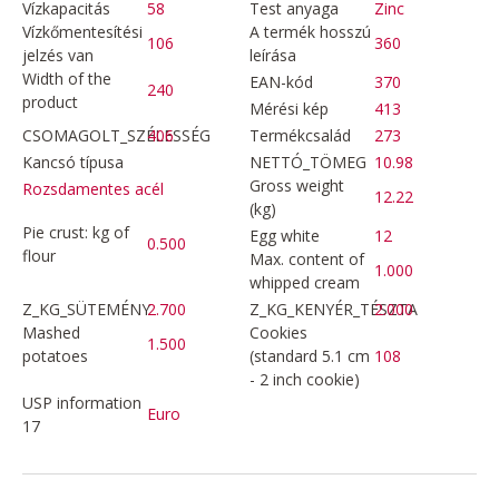
Vízkapacitás
58
Test anyaga
Zinc
Vízkőmentesítési
A termék hosszú
106
360
jelzés van
leírása
Width of the
EAN-kód
370
240
product
Mérési kép
413
CSOMAGOLT_SZÉLESSÉG
406
Termékcsalád
273
Kancsó típusa
NETTÓ_TÖMEG
10.98
Gross weight
Rozsdamentes acél
12.22
(kg)
Pie crust: kg of
Egg white
12
0.500
flour
Max. content of
1.000
whipped cream
Z_KG_SÜTEMÉNY
2.700
Z_KG_KENYÉR_TÉSZTA
2.000
Mashed
Cookies
1.500
potatoes
(standard 5.1 cm
108
- 2 inch cookie)
USP information
Euro
17