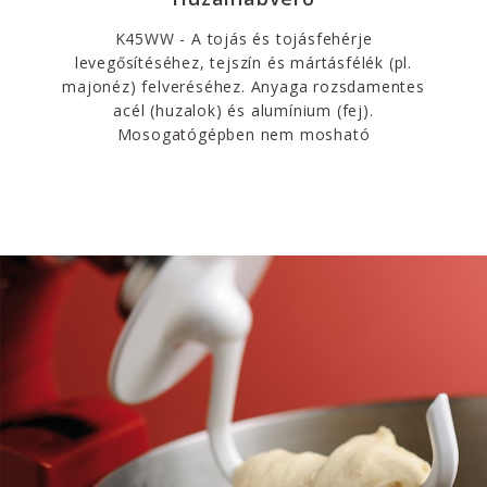
K45WW - A tojás és tojásfehérje
levegősítéséhez, tejszín és mártásfélék (pl.
majonéz) felveréséhez. Anyaga rozsdamentes
acél (huzalok) és alumínium (fej).
Mosogatógépben nem mosható