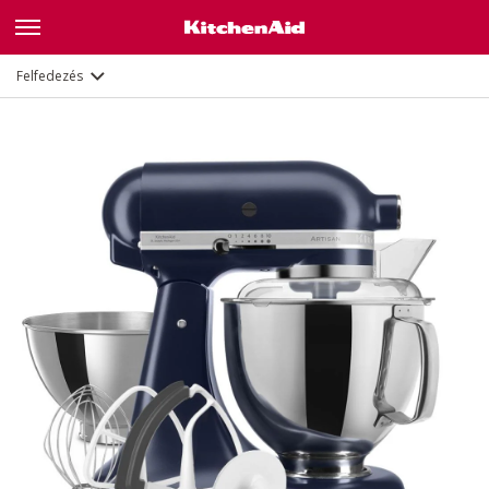
Jellemzők
Dokumentumok és regisztráció
Felfedezés