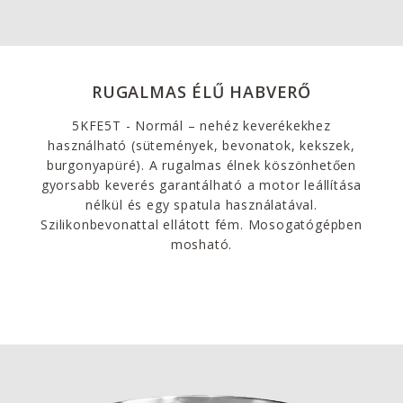
RUGALMAS ÉLŰ HABVERŐ
5KFE5T - Normál – nehéz keverékekhez
használható (sütemények, bevonatok, kekszek,
burgonyapüré). A rugalmas élnek köszönhetően
gyorsabb keverés garantálható a motor leállítása
nélkül és egy spatula használatával.
Szilikonbevonattal ellátott fém. Mosogatógépben
mosható.