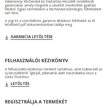
Valamennyi KitchenAid kis háztartási készülék rendelkezik
garanciával, amely megvédi a vásárlót mindenféle gyártási
hibától. Egyes termékekre a KitchenAid különleges feltételeket
tart fenn.
A jogi és a szerződéses garancia általános feltételeit az itt
letölthető pdf dokumentumban találja meg.
GARANCIA LETÖLTÉSE
FELHASZNÁLÓI KÉZIKÖNYV
A felhasználói kézikönyv mindent tartalmaz, amit tudnia kell az
új készülékérõl. Ígérjük, pillanatok alatt használatba veszi a
sütés-fõzéshez.
LETÖLTÉS
REGISZTRÁLJA A TERMÉKÉT