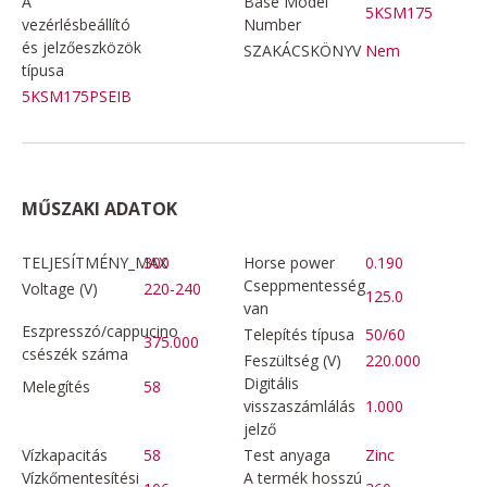
A
Base Model
5KSM175
vezérlésbeállító
Number
és jelzőeszközök
SZAKÁCSKÖNYV
Nem
típusa
5KSM175PSEIB
MŰSZAKI ADATOK
TELJESÍTMÉNY_MAX
300
Horse power
0.190
Cseppmentesség
Voltage (V)
220-240
125.0
van
Eszpresszó/cappucino
Telepítés típusa
50/60
375.000
csészék száma
Feszültség (V)
220.000
Digitális
Melegítés
58
visszaszámlálás
1.000
jelző
Vízkapacitás
58
Test anyaga
Zinc
Vízkőmentesítési
A termék hosszú