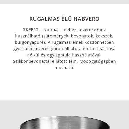
RUGALMAS ÉLŰ HABVERŐ
5KFE5T - Normál – nehéz keverékekhez
használható (sütemények, bevonatok, kekszek,
burgonyapüré). A rugalmas élnek köszönhetően
gyorsabb keverés garantálható a motor leállítása
nélkül és egy spatula használatával.
Szilikonbevonattal ellátott fém. Mosogatógépben
mosható.