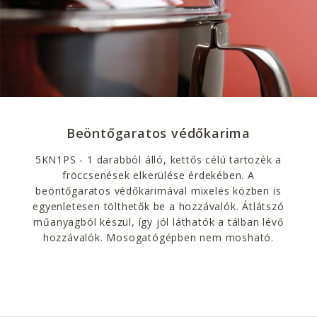
Beöntőgaratos védőkarima
5KN1PS - 1 darabból álló, kettős célú tartozék a
fröccsenések elkerülése érdekében. A
beöntőgaratos védőkarimával mixelés közben is
egyenletesen tölthetők be a hozzávalók. Átlátszó
műanyagból készül, így jól láthatók a tálban lévő
hozzávalók. Mosogatógépben nem mosható.