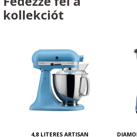
Fedezze fel a
kollekciót
4,8 LITERES ARTISAN
DIAMO