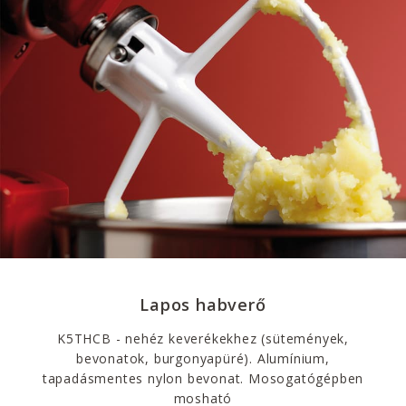
Lapos habverő
K5THCB - nehéz keverékekhez (sütemények,
bevonatok, burgonyapüré). Alumínium,
tapadásmentes nylon bevonat. Mosogatógépben
mosható