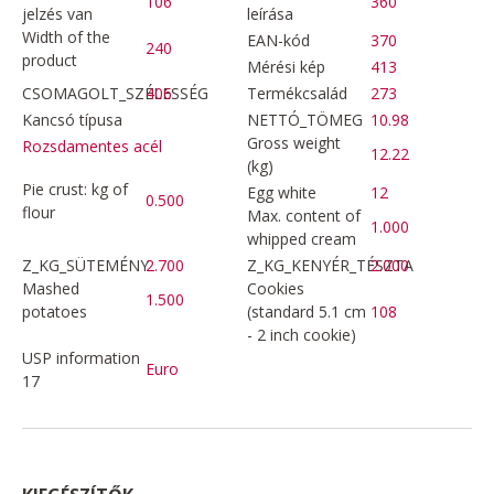
106
360
jelzés van
leírása
Width of the
EAN-kód
370
240
product
Mérési kép
413
CSOMAGOLT_SZÉLESSÉG
406
Termékcsalád
273
Kancsó típusa
NETTÓ_TÖMEG
10.98
Gross weight
Rozsdamentes acél
12.22
(kg)
Pie crust: kg of
Egg white
12
0.500
flour
Max. content of
1.000
whipped cream
Z_KG_SÜTEMÉNY
2.700
Z_KG_KENYÉR_TÉSZTA
2.000
Mashed
Cookies
1.500
potatoes
(standard 5.1 cm
108
- 2 inch cookie)
USP information
Euro
17