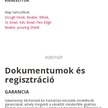
KIEGÉSZÍTŐK
Alap tartozékok
Dough Hook, Beater, Whisk,
3L bowl, 4.8L Bowl, Flex Edge
Beater, pouring Shield
ROBOTGÉP
Dokumentumok és
regisztráció
GARANCIA
Valamennyi KitchenAid kis háztartási készülék rendelkezik
garanciával, amely megvédi a vásárlót mindenféle gyártási