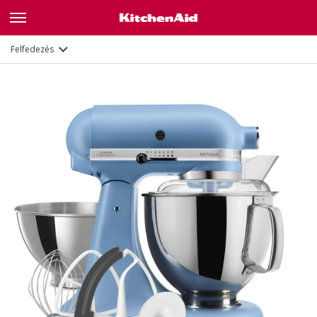
Jellemzők
Dokumentumok és regisztráció
Felfedezés