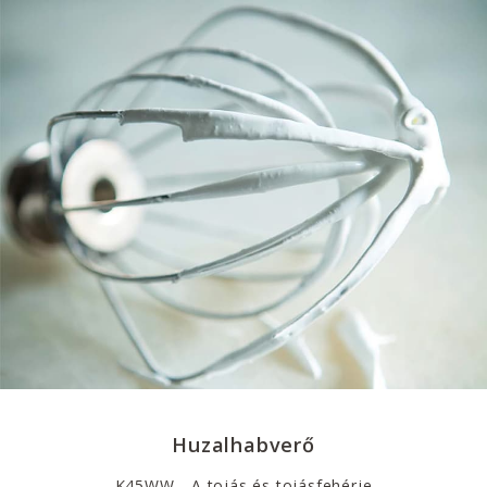
Huzalhabverő
K45WW - A tojás és tojásfehérje