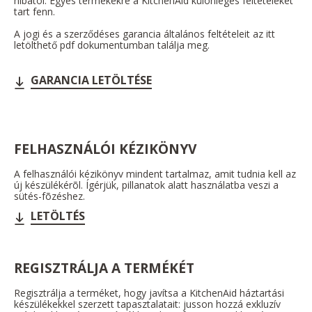
hibától. Egyes termékekre a KitchenAid különleges feltételeket
tart fenn.
A jogi és a szerződéses garancia általános feltételeit az itt
letölthető pdf dokumentumban találja meg.
GARANCIA LETÖLTÉSE
FELHASZNÁLÓI KÉZIKÖNYV
A felhasználói kézikönyv mindent tartalmaz, amit tudnia kell az
új készülékérõl. Ígérjük, pillanatok alatt használatba veszi a
sütés-fõzéshez.
LETÖLTÉS
REGISZTRÁLJA A TERMÉKÉT
Regisztrálja a terméket, hogy javítsa a KitchenAid háztartási
készülékekkel szerzett tapasztalatait: jusson hozzá exkluzív