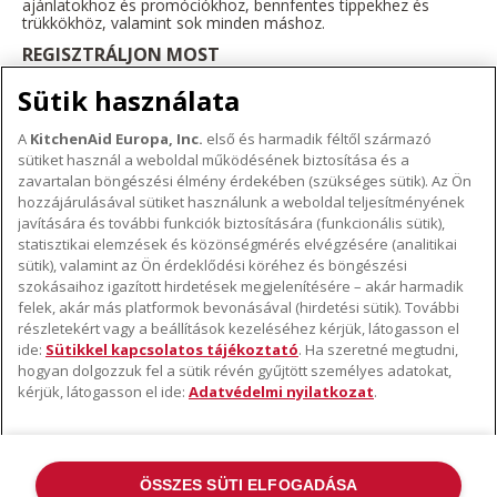
ajánlatokhoz és promóciókhoz, bennfentes tippekhez és
trükkökhöz, valamint sok minden máshoz.
REGISZTRÁLJON MOST
Sütik használata
A
KitchenAid Europa, Inc.
első és harmadik féltől származó
sütiket használ a weboldal működésének biztosítása és a
A KITCHENAID MÁRKÁRÓL
zavartalan böngészési élmény érdekében (szükséges sütik). Az Ön
hozzájárulásával sütiket használunk a weboldal teljesítményének
A márka lényege
javítására és további funkciók biztosítására (funkcionális sütik),
TÁMOGATÁS
A márka története
statisztikai elemzések és közönségmérés elvégzésére (analitikai
sütik), valamint az Ön érdeklődési köréhez és böngészési
Hol lehet megvenni
ODR
szokásaihoz igazított hirdetések megjelenítésére – akár harmadik
KÖVESSEN BENNÜNKET
Garancia és dokumentumok
felek, akár más platformok bevonásával (hirdetési sütik). További
részletekért vagy a beállítások kezeléséhez kérjük, látogasson el
Ügyfélszolgálat
ide:
Sütikkel kapcsolatos tájékoztató
. Ha szeretné megtudni,
hogyan dolgozzuk fel a sütik révén gyűjtött személyes adatokat,
kérjük, látogasson el ide:
Adatvédelmi nyilatkozat
.
ÖSSZES SÜTI ELFOGADÁSA