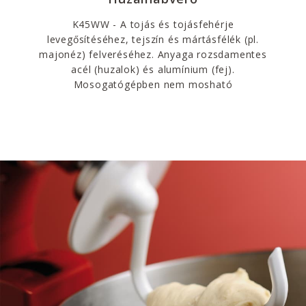
K45WW - A tojás és tojásfehérje
levegősítéséhez, tejszín és mártásfélék (pl.
majonéz) felveréséhez. Anyaga rozsdamentes
acél (huzalok) és alumínium (fej).
Mosogatógépben nem mosható