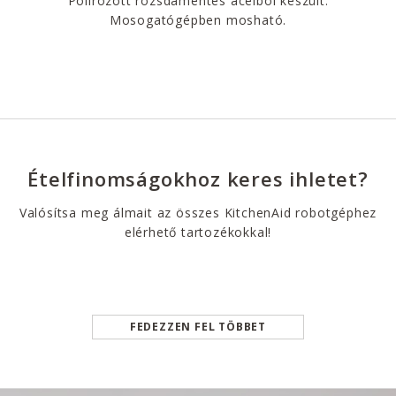
Polírozott rozsdamentes acélból készült.
Mosogatógépben mosható.
Ételfinomságokhoz keres ihletet?
Valósítsa meg álmait az összes KitchenAid robotgéphez
elérhető tartozékokkal!
FEDEZZEN FEL TÖBBET