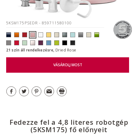
5KSM175PSEDR
- 859711580100
21 szín áll rendelkezésre,
Dried Rose
VÁSÁROLJ MOST
Fedezze fel a 4,8 literes robotgép
(5KSM175) fő előnyeit