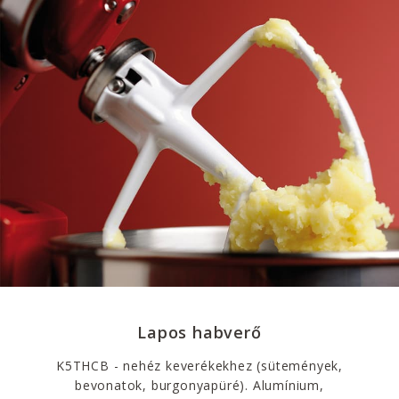
Lapos habverő
K5THCB - nehéz keverékekhez (sütemények,
bevonatok, burgonyapüré). Alumínium,