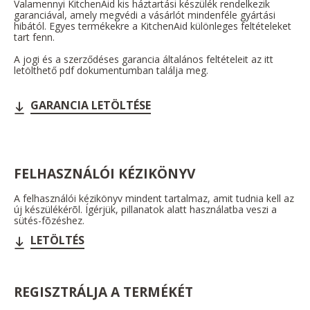
Valamennyi KitchenAid kis háztartási készülék rendelkezik
garanciával, amely megvédi a vásárlót mindenféle gyártási
hibától. Egyes termékekre a KitchenAid különleges feltételeket
tart fenn.
A jogi és a szerződéses garancia általános feltételeit az itt
letölthető pdf dokumentumban találja meg.
GARANCIA LETÖLTÉSE
FELHASZNÁLÓI KÉZIKÖNYV
A felhasználói kézikönyv mindent tartalmaz, amit tudnia kell az
új készülékérõl. Ígérjük, pillanatok alatt használatba veszi a
sütés-fõzéshez.
LETÖLTÉS
REGISZTRÁLJA A TERMÉKÉT