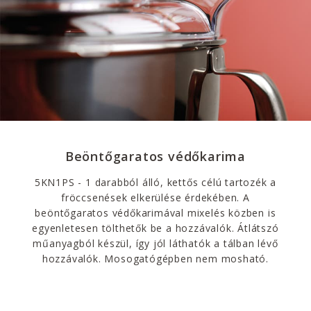
Beöntőgaratos védőkarima
5KN1PS - 1 darabból álló, kettős célú tartozék a
fröccsenések elkerülése érdekében. A
beöntőgaratos védőkarimával mixelés közben is
egyenletesen tölthetők be a hozzávalók. Átlátszó
műanyagból készül, így jól láthatók a tálban lévő
hozzávalók. Mosogatógépben nem mosható.