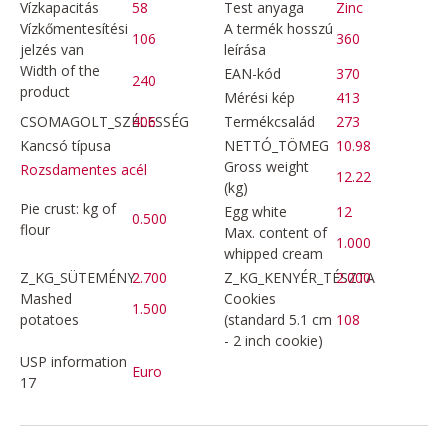
Vízkapacitás
58
Test anyaga
Zinc
Vízkőmentesítési
A termék hosszú
106
360
jelzés van
leírása
Width of the
EAN-kód
370
240
product
Mérési kép
413
CSOMAGOLT_SZÉLESSÉG
406
Termékcsalád
273
Kancsó típusa
NETTÓ_TÖMEG
10.98
Gross weight
Rozsdamentes acél
12.22
(kg)
Pie crust: kg of
Egg white
12
0.500
flour
Max. content of
1.000
whipped cream
Z_KG_SÜTEMÉNY
2.700
Z_KG_KENYÉR_TÉSZTA
2.000
Mashed
Cookies
1.500
potatoes
(standard 5.1 cm
108
- 2 inch cookie)
USP information
Euro
17