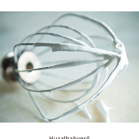
Huzalhabverő