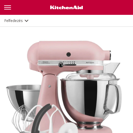
Jellemzők
Dokumentumok és regisztráció
Felfedezés