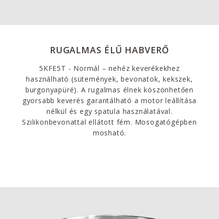
RUGALMAS ÉLŰ HABVERŐ
5KFE5T - Normál – nehéz keverékekhez
használható (sütemények, bevonatok, kekszek,
burgonyapüré). A rugalmas élnek köszönhetően
gyorsabb keverés garantálható a motor leállítása
nélkül és egy spatula használatával.
Szilikonbevonattal ellátott fém. Mosogatógépben
mosható.