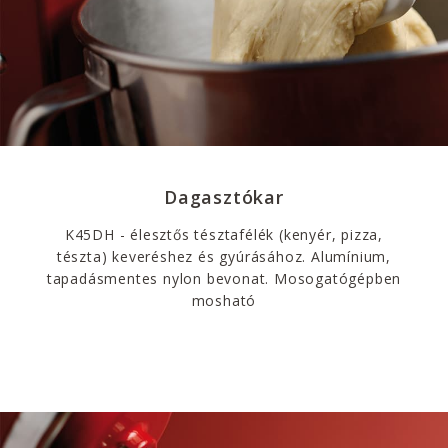
Dagasztókar
K45DH - élesztős tésztafélék (kenyér, pizza,
tészta) keveréshez és gyúrásához. Alumínium,
tapadásmentes nylon bevonat. Mosogatógépben
mosható