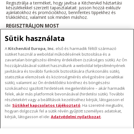
Regisztrálja a terméket, hogy javítsa a KitchenAid háztartási
készülékekkel szerzett tapasztalatait: jusson hozzá exkluzív
ajánlatokhoz és promóciókhoz, bennfentes tippekhez és
trükkökhöz, valamint sok minden máshoz.
REGISZTRÁLJON MOST
Sütik használata
A
KitchenAid Europa, Inc.
első és harmadik féltől származó
sütiket használ a weboldal működésének biztosítása és a
A KITCHENAID MÁRKÁRÓL
zavartalan böngészési élmény érdekében (szükséges sütik). Az Ön
hozzájárulásával sütiket használunk a weboldal teljesítményének
A márka lényege
javítására és további funkciók biztosítására (funkcionális sütik),
TÁMOGATÁS
A márka története
statisztikai elemzések és közönségmérés elvégzésére (analitikai
sütik), valamint az Ön érdeklődési köréhez és böngészési
Hol lehet megvenni
ODR
szokásaihoz igazított hirdetések megjelenítésére – akár harmadik
KÖVESSEN BENNÜNKET
Garancia és dokumentumok
felek, akár más platformok bevonásával (hirdetési sütik). További
részletekért vagy a beállítások kezeléséhez kérjük, látogasson el
Ügyfélszolgálat
ide:
Sütikkel kapcsolatos tájékoztató
. Ha szeretné megtudni,
hogyan dolgozzuk fel a sütik révén gyűjtött személyes adatokat,
kérjük, látogasson el ide:
Adatvédelmi nyilatkozat
.