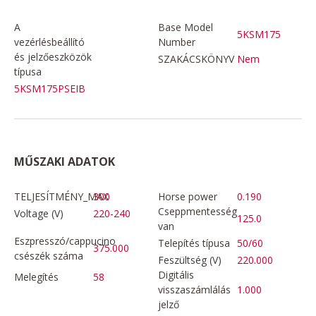
A
Base Model
5KSM175
vezérlésbeállító
Number
és jelzőeszközök
SZAKÁCSKÖNYV
Nem
típusa
5KSM175PSEIB
MŰSZAKI ADATOK
TELJESÍTMÉNY_MAX
300
Horse power
0.190
Cseppmentesség
Voltage (V)
220-240
125.0
van
Eszpresszó/cappucino
Telepítés típusa
50/60
375.000
csészék száma
Feszültség (V)
220.000
Digitális
Melegítés
58
visszaszámlálás
1.000
jelző