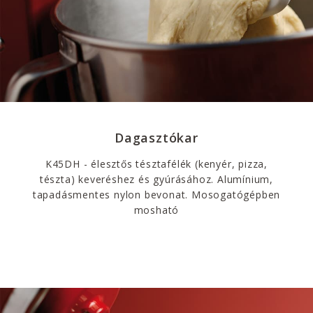
Dagasztókar
K45DH - élesztős tésztafélék (kenyér, pizza,
tészta) keveréshez és gyúrásához. Alumínium,
tapadásmentes nylon bevonat. Mosogatógépben
mosható