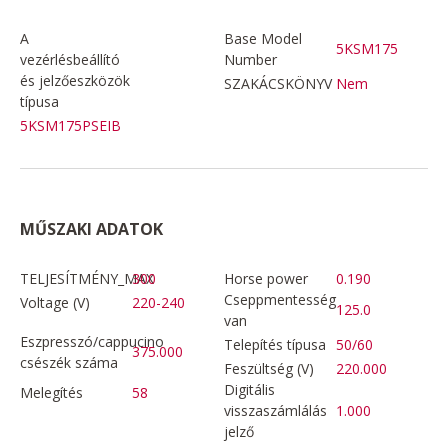
A
Base Model
5KSM175
vezérlésbeállító
Number
és jelzőeszközök
SZAKÁCSKÖNYV
Nem
típusa
5KSM175PSEIB
MŰSZAKI ADATOK
TELJESÍTMÉNY_MAX
300
Horse power
0.190
Cseppmentesség
Voltage (V)
220-240
125.0
van
Eszpresszó/cappucino
Telepítés típusa
50/60
375.000
csészék száma
Feszültség (V)
220.000
Digitális
Melegítés
58
visszaszámlálás
1.000
jelző