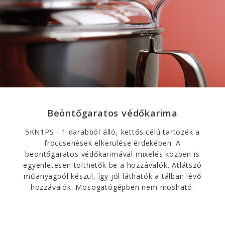
Beöntőgaratos védőkarima
5KN1PS - 1 darabból álló, kettős célú tartozék a
fröccsenések elkerülése érdekében. A
beöntőgaratos védőkarimával mixelés közben is
egyenletesen tölthetők be a hozzávalók. Átlátszó
műanyagból készül, így jól láthatók a tálban lévő
hozzávalók. Mosogatógépben nem mosható.