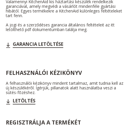
Valamennyi KitchenAid kis háztartási készülék rendelkezik
garanciával, amely megvédi a vásárlót mindenféle gyártási
hibától. Egyes termékekre a KitchenAid különleges feltételeket
tart fenn.
A jogi és a szerződéses garancia általános feltételeit az itt
letölthető pdf dokumentumban találja meg.
GARANCIA LETÖLTÉSE
FELHASZNÁLÓI KÉZIKÖNYV
A felhasználói kézikönyv mindent tartalmaz, amit tudnia kell az
új készülékérõl. Ígérjük, pillanatok alatt használatba veszi a
sütés-fõzéshez.
LETÖLTÉS
REGISZTRÁLJA A TERMÉKÉT