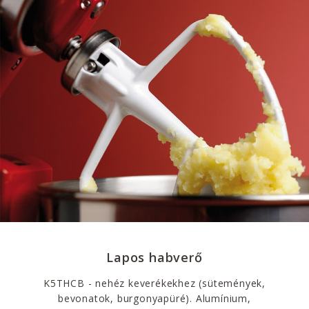
Lapos habverő
K5THCB - nehéz keverékekhez (sütemények,
bevonatok, burgonyapüré). Alumínium,