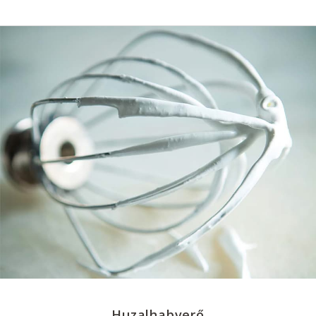
Huzalhabverő