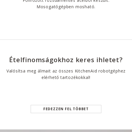
Polírozott rozsdamentes acélból készült.
Mosogatógépben mosható.
Ételfinomságokhoz keres ihletet?
Valósítsa meg álmait az összes KitchenAid robotgéphez
elérhető tartozékokkal!
FEDEZZEN FEL TÖBBET