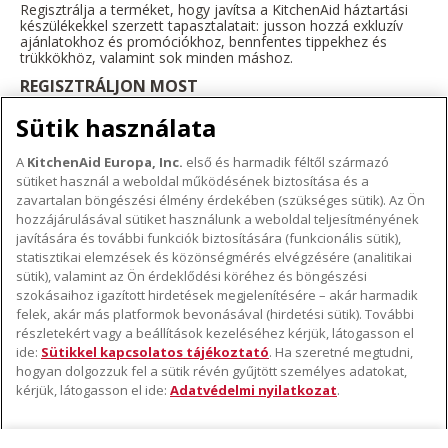
Regisztrálja a terméket, hogy javítsa a KitchenAid háztartási
készülékekkel szerzett tapasztalatait: jusson hozzá exkluzív
ajánlatokhoz és promóciókhoz, bennfentes tippekhez és
trükkökhöz, valamint sok minden máshoz.
REGISZTRÁLJON MOST
Sütik használata
A
KitchenAid Europa, Inc.
első és harmadik féltől származó
sütiket használ a weboldal működésének biztosítása és a
A KITCHENAID MÁRKÁRÓL
zavartalan böngészési élmény érdekében (szükséges sütik). Az Ön
hozzájárulásával sütiket használunk a weboldal teljesítményének
A márka lényege
javítására és további funkciók biztosítására (funkcionális sütik),
TÁMOGATÁS
A márka története
statisztikai elemzések és közönségmérés elvégzésére (analitikai
sütik), valamint az Ön érdeklődési köréhez és böngészési
Hol lehet megvenni
ODR
szokásaihoz igazított hirdetések megjelenítésére – akár harmadik
KÖVESSEN BENNÜNKET
Garancia és dokumentumok
felek, akár más platformok bevonásával (hirdetési sütik). További
részletekért vagy a beállítások kezeléséhez kérjük, látogasson el
Ügyfélszolgálat
ide:
Sütikkel kapcsolatos tájékoztató
. Ha szeretné megtudni,
hogyan dolgozzuk fel a sütik révén gyűjtött személyes adatokat,
kérjük, látogasson el ide:
Adatvédelmi nyilatkozat
.