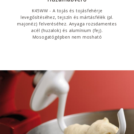
K45WW - A tojás és tojásfehérje
levegősítéséhez, tejszín és mártásfélék (pl.
majonéz) felveréséhez. Anyaga rozsdamentes
acél (huzalok) és alumínium (fej).
Mosogatógépben nem mosható