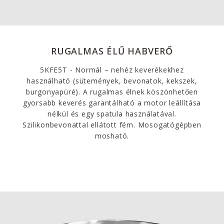
RUGALMAS ÉLŰ HABVERŐ
5KFE5T - Normál – nehéz keverékekhez
használható (sütemények, bevonatok, kekszek,
burgonyapüré). A rugalmas élnek köszönhetően
gyorsabb keverés garantálható a motor leállítása
nélkül és egy spatula használatával.
Szilikonbevonattal ellátott fém. Mosogatógépben
mosható.