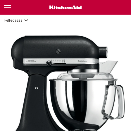
Jellemzők
Dokumentumok és regisztráció
Felfedezés