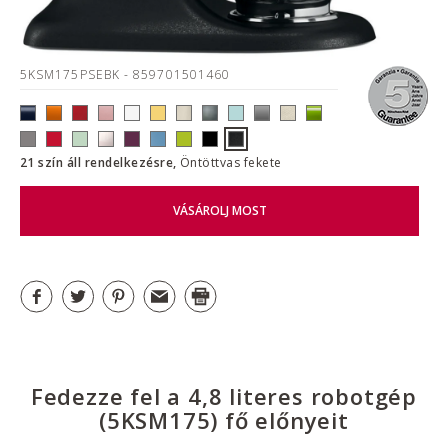
5KSM175PSEBK
- 859701501460
21 szín áll rendelkezésre,
Öntöttvas fekete
VÁSÁROLJ MOST
Fedezze fel a 4,8 literes robotgép
(5KSM175) fő előnyeit