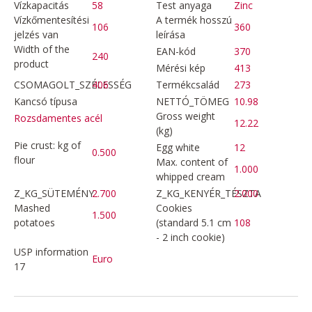
Vízkapacitás
58
Test anyaga
Zinc
Vízkőmentesítési
A termék hosszú
106
360
jelzés van
leírása
Width of the
EAN-kód
370
240
product
Mérési kép
413
CSOMAGOLT_SZÉLESSÉG
406
Termékcsalád
273
Kancsó típusa
NETTÓ_TÖMEG
10.98
Gross weight
Rozsdamentes acél
12.22
(kg)
Pie crust: kg of
Egg white
12
0.500
flour
Max. content of
1.000
whipped cream
Z_KG_SÜTEMÉNY
2.700
Z_KG_KENYÉR_TÉSZTA
2.000
Mashed
Cookies
1.500
potatoes
(standard 5.1 cm
108
- 2 inch cookie)
USP information
Euro
17