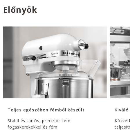
Előnyök
Teljes egészében fémből készült
Kiváló
Stabil és tartós, precíziós fém
Közvet
fogaskerekekkel és fém
teljes