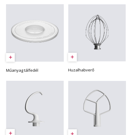
Huzalhabverő
Műanyag tálfedél