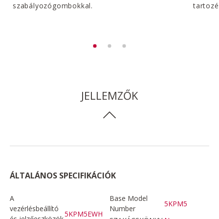
szabályozógombokkal.
tartozé
JELLEMZŐK
ÁLTALÁNOS SPECIFIKÁCIÓK
A
Base Model
5KPM5
vezérlésbeállító
Number
5KPM5EWH
és jelzőeszközök