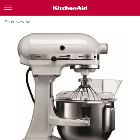
Jellemzők
Dokumentumok és regisztráció
Felfedezés