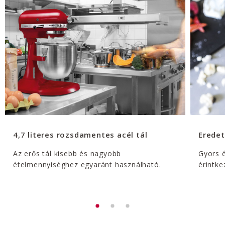
4,7 literes rozsdamentes acél tál
Erede
Az erős tál kisebb és nagyobb
Gyors é
ételmennyiséghez egyaránt használható.
érintk