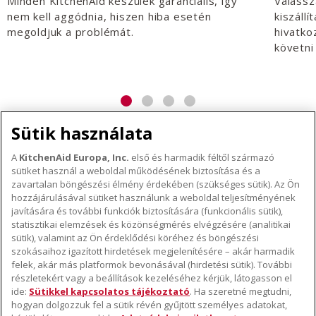
Minden KitchenAid készülék garanciális, így
Válassz
nem kell aggódnia, hiszen hiba esetén
kiszáll
megoldjuk a problémát.
hivatko
követni 
Sütik használata
A
KitchenAid Europa, Inc.
első és harmadik féltől származó
sütiket használ a weboldal működésének biztosítása és a
A KITCHENAID MÁRKÁRÓL
zavartalan böngészési élmény érdekében (szükséges sütik). Az Ön
hozzájárulásával sütiket használunk a weboldal teljesítményének
A márka lényege
javítására és további funkciók biztosítására (funkcionális sütik),
TÁMOGATÁS
A márka története
statisztikai elemzések és közönségmérés elvégzésére (analitikai
sütik), valamint az Ön érdeklődési köréhez és böngészési
Hol lehet megvenni
ODR
szokásaihoz igazított hirdetések megjelenítésére – akár harmadik
KÖVESSEN BENNÜNKET
Garancia és dokumentumok
felek, akár más platformok bevonásával (hirdetési sütik). További
részletekért vagy a beállítások kezeléséhez kérjük, látogasson el
Ügyfélszolgálat
ide:
Sütikkel kapcsolatos tájékoztató
. Ha szeretné megtudni,
hogyan dolgozzuk fel a sütik révén gyűjtött személyes adatokat,