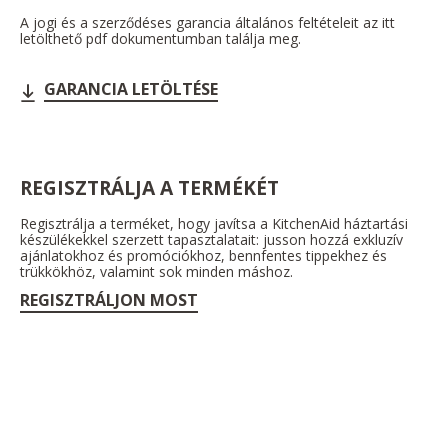
A jogi és a szerződéses garancia általános feltételeit az itt
letölthető pdf dokumentumban találja meg.
GARANCIA LETÖLTÉSE
REGISZTRÁLJA A TERMÉKÉT
Regisztrálja a terméket, hogy javítsa a KitchenAid háztartási
készülékekkel szerzett tapasztalatait: jusson hozzá exkluzív
ajánlatokhoz és promóciókhoz, bennfentes tippekhez és
trükkökhöz, valamint sok minden máshoz.
REGISZTRÁLJON MOST