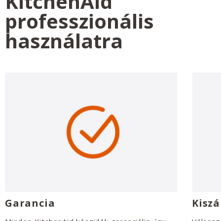
KitchenAid
professzionális
használatra
Garancia
Kiszá