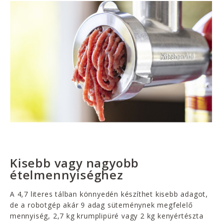
Kisebb vagy nagyobb
ételmennyiséghez
A 4,7 literes tálban könnyedén készíthet kisebb adagot,
de a robotgép akár 9 adag süteménynek megfelelő
mennyiség, 2,7 kg krumplipüré vagy 2 kg kenyértészta