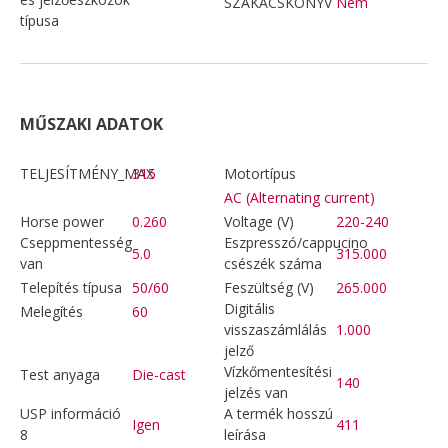
SZAKÁCSKÖNYV
Nem
típusa
MŰSZAKI ADATOK
TELJESÍTMÉNY_MAX
315
Motortípus
AC (Alternating current)
Horse power
0.260
Voltage (V)
220-240
Cseppmentesség
Eszpresszó/cappucino
5.0
315.000
van
csészék száma
Telepítés típusa
50/60
Feszültség (V)
265.000
Digitális
Melegítés
60
visszaszámlálás
1.000
jelző
Vízkőmentesítési
Test anyaga
Die-cast
140
jelzés van
USP információ
A termék hosszú
Igen
411
8
leírása