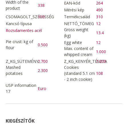
Width of the
EAN-kód
264
338
product
Mérési kép
490
CSOMAGOLT_SZÉLESSÉG
390
Termékcsalád
310
Kancsó típusa
NETTÓ_TÖMEG
12
Gross weight
Rozsdamentes acél
13.4
(kg)
Pie crust: kg of
Egg white
12
0.500
flour
Max. content of
1.000
whipped cream
Z_KG_SÜTEMÉNY
2.700
Z_KG_KENYÉR_TÉSZTA
2.000
Mashed
Cookies
2.300
potatoes
(standard 5.1 cm
108
- 2 inch cookie)
USP information
Euro
17
KIEGÉSZÍTŐK