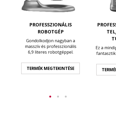
PROFESSZIONÁLIS
PROFES
ROBOTGÉP
TEL
T
Gondolkodjon nagyban a
masszív és professzionális
Ez a mind
6,9 literes robotgéppel.
fantasztik
TERMÉK MEGTEKINTÉSE
TERMÉ