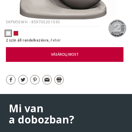
5KPM5EWH
- 859700201030
2 szín áll rendelkezésre,
Fehér
VÁSÁROLJ MOST
Mi van
a dobozban?