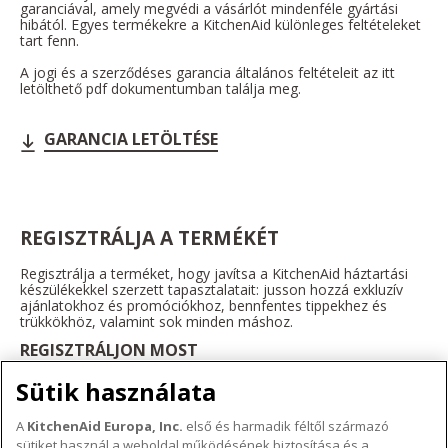
garanciával, amely megvédi a vásárlót mindenféle gyártási
hibától. Egyes termékekre a KitchenAid különleges feltételeket
tart fenn.
A jogi és a szerződéses garancia általános feltételeit az itt
letölthető pdf dokumentumban találja meg.
GARANCIA LETÖLTÉSE
REGISZTRÁLJA A TERMÉKÉT
Regisztrálja a terméket, hogy javítsa a KitchenAid háztartási
készülékekkel szerzett tapasztalatait: jusson hozzá exkluzív
ajánlatokhoz és promóciókhoz, bennfentes tippekhez és
trükkökhöz, valamint sok minden máshoz.
REGISZTRÁLJON MOST
Sütik használata
A
KitchenAid Europa, Inc.
első és harmadik féltől származó
sütiket használ a weboldal működésének biztosítása és a