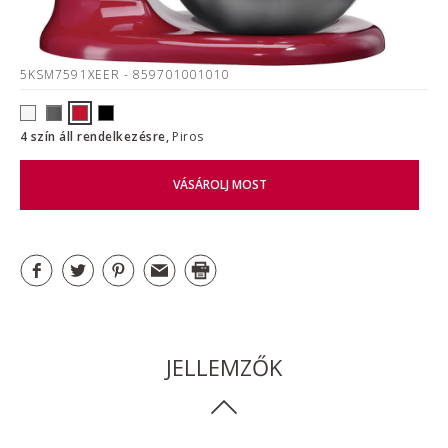
5KSM7591XEER
- 859701001010
4 szín áll rendelkezésre,
Piros
VÁSÁROLJ MOST
JELLEMZŐK