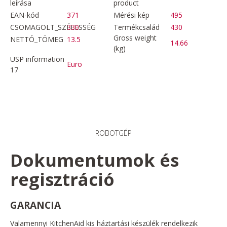
leírása
product
EAN-kód
371
Mérési kép
495
CSOMAGOLT_SZÉLESSÉG
330
Termékcsalád
430
Gross weight
NETTÓ_TÖMEG
13.5
14.66
(kg)
USP information
Euro
17
ROBOTGÉP
Dokumentumok és
regisztráció
GARANCIA
Valamennyi KitchenAid kis háztartási készülék rendelkezik