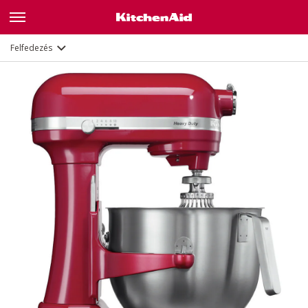
Jellemzők
Dokumentumok és regisztráció
Felfedezés