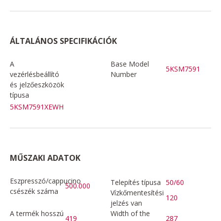
ÁLTALÁNOS SPECIFIKÁCIÓK
A
Base Model
5KSM7591
vezérlésbeállító
Number
és jelzőeszközök
típusa
5KSM7591XEWH
MŰSZAKI ADATOK
Eszpresszó/cappucino
Telepítés típusa
50/60
500.000
csészék száma
Vízkőmentesítési
120
jelzés van
A termék hosszú
Width of the
419
287