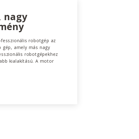
, nagy
tmény
ofesszionális robotgép az
b gép, amely más nagy
esszionális robotgépekhez
bb kialakítású. A motor