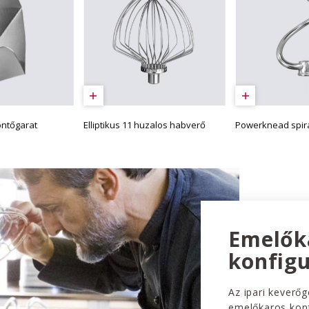
öntőgarat
Elliptikus 11 huzalos habverő
Powerknead spirá
Emelők
konfigu
Az ipari keverő
emelőkaros konf