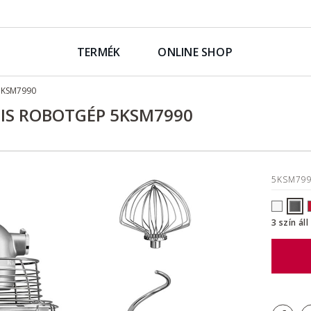
TERMÉK
ONLINE SHOP
5KSM7990
LIS ROBOTGÉP 5KSM7990
5KSM79
3 szín ál