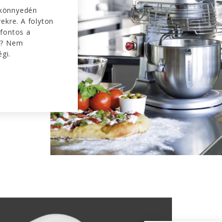
k könnyedén
ekre. A folyton
fontos a
a? Nem
gi.