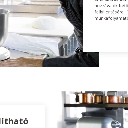
hozzávalók betöl
felbillentésére,
munkafolyamatb
lítható