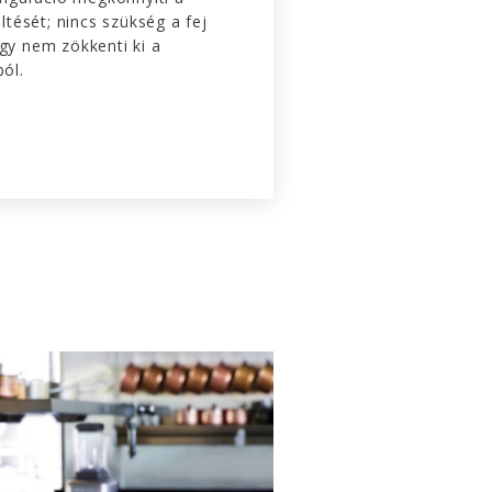
tését; nincs szükség a fej
 így nem zökkenti ki a
ól.