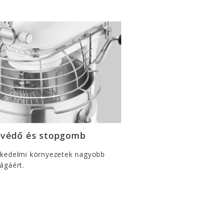
lvédő és stopgomb
skedelmi környezetek nagyobb
ágáért.