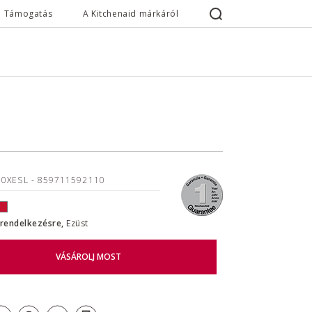
Támogatás
A Kitchenaid márkáról
90XESL
- 859711592110
l rendelkezésre,
Ezüst
VÁSÁROLJ MOST