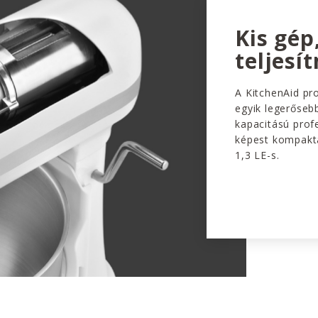
Kis gép
teljesí
A KitchenAid pr
egyik legerőseb
kapacitású prof
képest kompakta
1,3 LE-s.