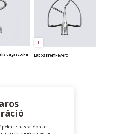
lis dagasztókar
Lapos krémkeverő
aros
ráció
gépekhez hasonlóan az
iguráció megkönnyíti a