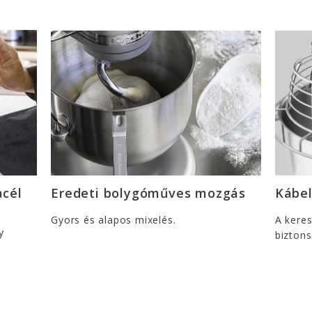
acél
Eredeti bolygóműves mozgás
Kábe
Gyors és alapos mixelés.
A kere
y
biztons