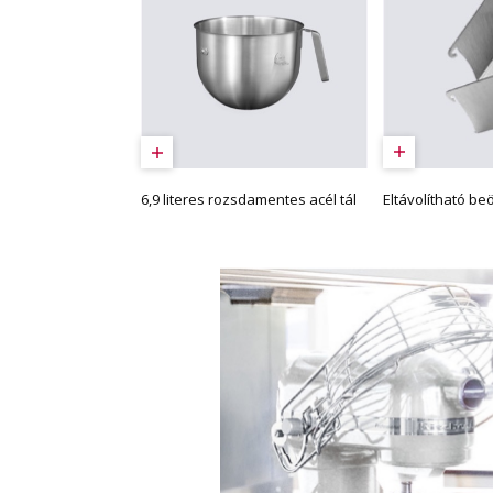
Eltávolítható be
6,9 literes rozsdamentes acél tál