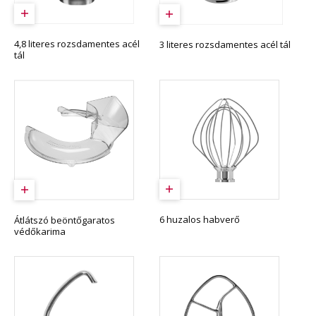
4,8 literes rozsdamentes acél
3 literes rozsdamentes acél tál
tál
6 huzalos habverő
Átlátszó beöntőgaratos
védőkarima