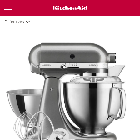
Jellemzők
Dokumentumok és regisztráció
Felfedezés