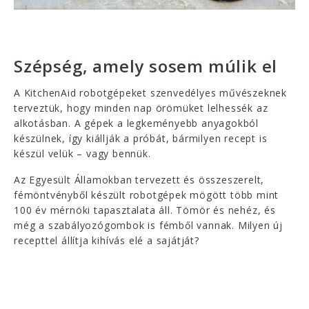
Szépség, amely sosem múlik el
A KitchenAid robotgépeket szenvedélyes művészeknek
terveztük, hogy minden nap örömüket lelhessék az
alkotásban. A gépek a legkeményebb anyagokból
készülnek, így kiállják a próbát, bármilyen recept is
készül velük – vagy bennük.
Az Egyesült Államokban tervezett és összeszerelt,
fémöntvényből készült robotgépek mögött több mint
100 év mérnöki tapasztalata áll. Tömör és nehéz, és
még a szabályozógombok is fémből vannak. Milyen új
recepttel állítja kihívás elé a sajátját?