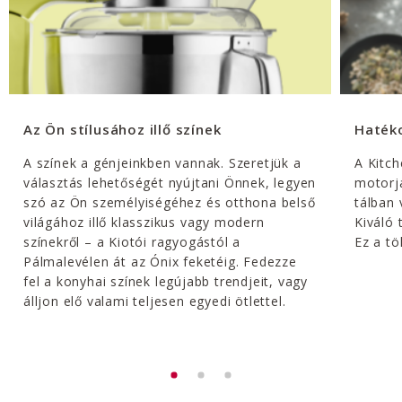
Az Ön stílusához illő színek
Hatéko
A színek a génjeinkben vannak. Szeretjük a
A Kitc
választás lehetőségét nyújtani Önnek, legyen
motorja
szó az Ön személyiségéhez és otthona belső
tálban 
világához illő klasszikus vagy modern
Kiváló 
színekről – a Kiotói ragyogástól a
Ez a tö
Pálmalevélen át az Ónix feketéig. Fedezze
fel a konyhai színek legújabb trendjeit, vagy
álljon elő valami teljesen egyedi ötlettel.