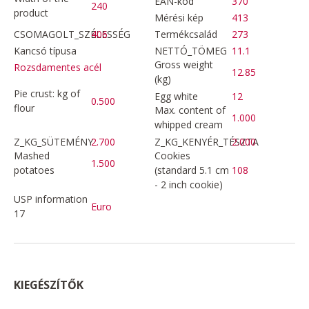
EAN-kód
370
240
product
Mérési kép
413
CSOMAGOLT_SZÉLESSÉG
406
Termékcsalád
273
Kancsó típusa
NETTÓ_TÖMEG
11.1
Gross weight
Rozsdamentes acél
12.85
(kg)
Pie crust: kg of
Egg white
12
0.500
flour
Max. content of
1.000
whipped cream
Z_KG_SÜTEMÉNY
2.700
Z_KG_KENYÉR_TÉSZTA
2.000
Mashed
Cookies
1.500
potatoes
(standard 5.1 cm
108
- 2 inch cookie)
USP information
Euro
17
KIEGÉSZÍTŐK