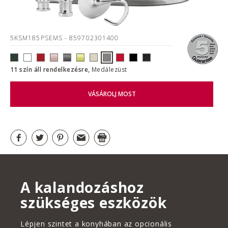
5KSM185PSEMS
- 859702301400
11 szín áll rendelkezésre,
Medálezüst
VÁSÁROLJ MOST
A kalandozáshoz
szükséges eszközök
Lépjen szintet a konyhában az opcionális