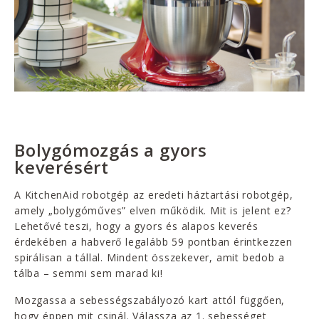
Bolygómozgás a gyors
keverésért
A KitchenAid robotgép az eredeti háztartási robotgép,
amely „bolygóműves” elven működik. Mit is jelent ez?
Lehetővé teszi, hogy a gyors és alapos keverés
érdekében a habverő legalább 59 pontban érintkezzen
spirálisan a tállal. Mindent összekever, amit bedob a
tálba – semmi sem marad ki!
Mozgassa a sebességszabályozó kart attól függően,
hogy éppen mit csinál. Válassza az 1. sebességet