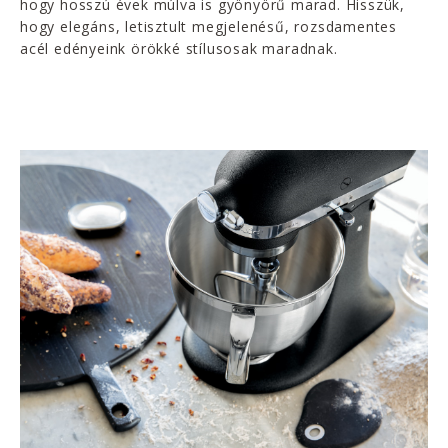
hogy hosszú évek múlva is gyönyörű marad. Hisszük,
hogy elegáns, letisztult megjelenésű, rozsdamentes
acél edényeink örökké stílusosak maradnak.