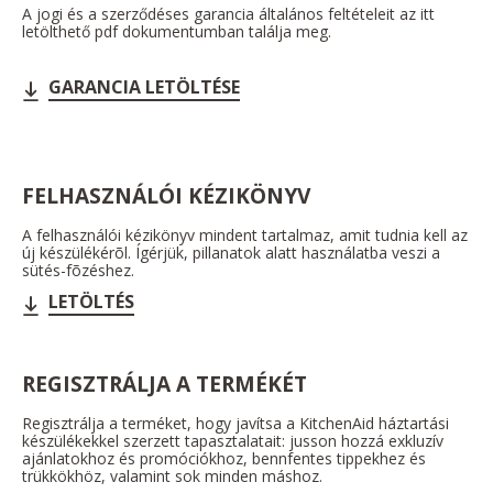
A jogi és a szerződéses garancia általános feltételeit az itt
letölthető pdf dokumentumban találja meg.
GARANCIA LETÖLTÉSE
FELHASZNÁLÓI KÉZIKÖNYV
A felhasználói kézikönyv mindent tartalmaz, amit tudnia kell az
új készülékérõl. Ígérjük, pillanatok alatt használatba veszi a
sütés-fõzéshez.
LETÖLTÉS
REGISZTRÁLJA A TERMÉKÉT
Regisztrálja a terméket, hogy javítsa a KitchenAid háztartási
készülékekkel szerzett tapasztalatait: jusson hozzá exkluzív
ajánlatokhoz és promóciókhoz, bennfentes tippekhez és
trükkökhöz, valamint sok minden máshoz.