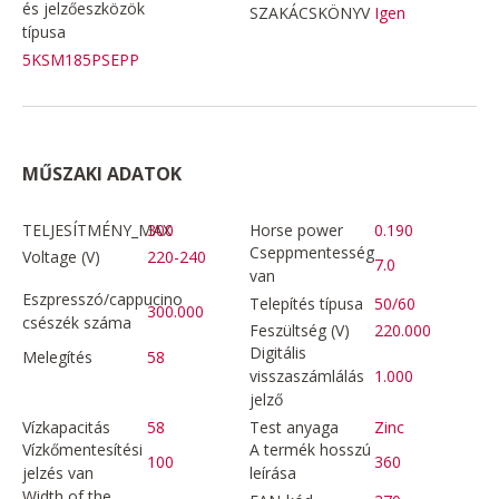
és jelzőeszközök
SZAKÁCSKÖNYV
Igen
típusa
5KSM185PSEPP
MŰSZAKI ADATOK
TELJESÍTMÉNY_MAX
300
Horse power
0.190
Cseppmentesség
Voltage (V)
220-240
7.0
van
Eszpresszó/cappucino
Telepítés típusa
50/60
300.000
csészék száma
Feszültség (V)
220.000
Digitális
Melegítés
58
visszaszámlálás
1.000
jelző
Vízkapacitás
58
Test anyaga
Zinc
Vízkőmentesítési
A termék hosszú
100
360
jelzés van
leírása
Width of the