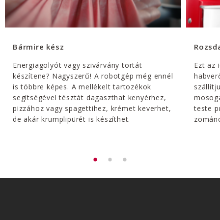
Bármire kész
Rozsd
Energiagolyót vagy szivárvány tortát
Ezt az 
készítene? Nagyszerű! A robotgép még ennél
habverő
is többre képes. A mellékelt tartozékok
szállít
segítségével tésztát dagaszthat kenyérhez,
mosoga
pizzához vagy spagettihez, krémet keverhet,
teste 
de akár krumplipürét is készíthet.
zománc