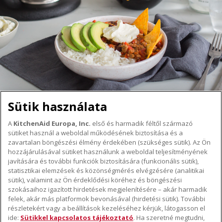
Sütik használata
A
KitchenAid Europa, Inc.
első és harmadik féltől származó
sütiket használ a weboldal működésének biztosítása és a
A KITCHENAID MÁRKÁRÓL
zavartalan böngészési élmény érdekében (szükséges sütik). Az Ön
hozzájárulásával sütiket használunk a weboldal teljesítményének
A márka lényege
javítására és további funkciók biztosítására (funkcionális sütik),
TÁMOGATÁS
A márka története
statisztikai elemzések és közönségmérés elvégzésére (analitikai
Hol lehet megvenni
sütik), valamint az Ön érdeklődési köréhez és böngészési
ODR
szokásaihoz igazított hirdetések megjelenítésére – akár harmadik
KÖVESSEN BENNÜNKET
Garancia és dokumentumok
felek, akár más platformok bevonásával (hirdetési sütik). További
részletekért vagy a beállítások kezeléséhez kérjük, látogasson el
Ügyfélszolgálat
ide:
Sütikkel kapcsolatos tájékoztató
. Ha szeretné megtudni,