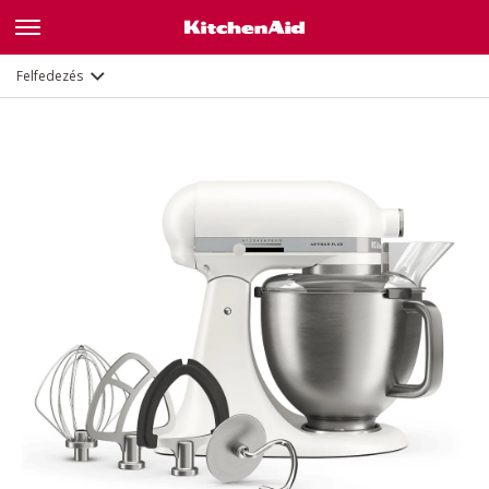
Jellemzők
Dokumentumok és regisztráció
Felfedezés