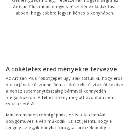
krémes guacamoléig. Fedezze fel, hogyan segíti az
Artisan Plus minden egyes részletének kialakítása
abban, hogy többre legyen képes a konyhában.
A tökéletes eredményekre tervezve
Az Artisan Plus robotgépet úgy alakítottuk ki, hogy erős
motorjának köszönhetően a sűrű kelt tésztáktól kezdve
a nehéz süteménytésztákig bármivel könnyedén
megbirkózzon. A teljesítmény mögött azonban nem
csak az erő áll.
Minden minden robotgépünk, ez is a KitchenAid
bolygóműves elvén működik. Ez azt jelenti, hogy a
tengely az egyik irányba forog, a tartozék pedig a