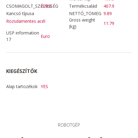
CSOMAGOLT_SZÉLESSÉG
274.6
Termékcsalád
407.9
Kancsó típusa
NETTÓ_TÖMEG
9.89
Gross weight
Rozsdamentes acél
11.79
(kg)
USP information
Euro
17
KIEGÉSZÍTŐK
Alap tartozékok
YES
ROBOTGÉP