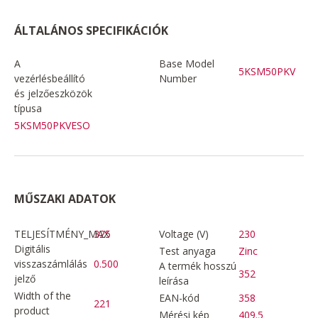
ÁLTALÁNOS SPECIFIKÁCIÓK
A
Base Model
5KSM50PKV
vezérlésbeállító
Number
és jelzőeszközök
típusa
5KSM50PKVESO
MŰSZAKI ADATOK
TELJESÍTMÉNY_MAX
325
Voltage (V)
230
Digitális
Test anyaga
Zinc
visszaszámlálás
0.500
A termék hosszú
352
jelző
leírása
Width of the
EAN-kód
358
221
product
Mérési kép
409.5