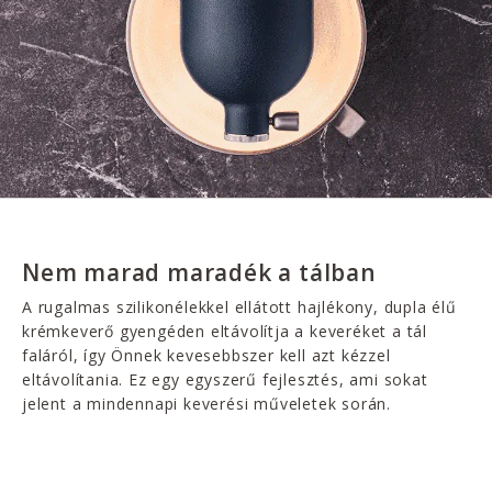
Nem marad maradék a tálban
A rugalmas szilikonélekkel ellátott hajlékony, dupla élű
krémkeverő gyengéden eltávolítja a keveréket a tál
faláról, így Önnek kevesebbszer kell azt kézzel
eltávolítania. Ez egy egyszerű fejlesztés, ami sokat
jelent a mindennapi keverési műveletek során.