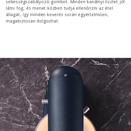
sebességszabályozó-gombot. Minden kanálnyi lisztet jól
látni fog, és menet közben tudja ellenőrizni az étel
állagát, így minden keverés során egyértelműen,
magabiztosan dolgozhat.