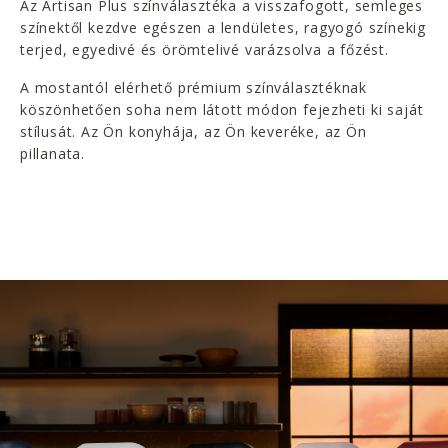
Az Artisan Plus színválasztéka a visszafogott, semleges
színektől kezdve egészen a lendületes, ragyogó színekig
terjed, egyedivé és örömtelivé varázsolva a főzést.
A mostantól elérhető prémium színválasztéknak
köszönhetően soha nem látott módon fejezheti ki saját
stílusát. Az Ön konyhája, az Ön keveréke, az Ön
pillanata.