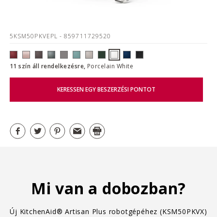
5KSM50PKVEPL
- 859711729520
11 szín áll rendelkezésre,
Porcelain White
KERESSEN EGY BESZERZÉSI PONTOT
Mi van a dobozban?
Új KitchenAid® Artisan Plus robotgépéhez (KSM50PKVX)