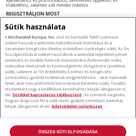
ajánlatokhoz és promóciókhoz, bennfentes tippekhez és
trükkökhöz, valamint sok minden máshoz.
REGISZTRÁLJON MOST
Sütik használata
A
KitchenAid Europa, Inc.
első és harmadik féltől származó
sütiket használ a weboldal működésének biztosítása és a
A KITCHENAID MÁRKÁRÓL
zavartalan böngészési élmény érdekében (szükséges sütik). Az Ön
hozzájárulásával sütiket használunk a weboldal teljesítményének
A márka lényege
javítására és további funkciók biztosítására (funkcionális sütik),
TÁMOGATÁS
A márka története
statisztikai elemzések és közönségmérés elvégzésére (analitikai
Hol lehet megvenni
sütik), valamint az Ön érdeklődési köréhez és böngészési
ODR
szokásaihoz igazított hirdetések megjelenítésére – akár harmadik
KÖVESSEN BENNÜNKET
Garancia és dokumentumok
felek, akár más platformok bevonásával (hirdetési sütik). További
részletekért vagy a beállítások kezeléséhez kérjük, látogasson el
Ügyfélszolgálat
ide:
Sütikkel kapcsolatos tájékoztató
. Ha szeretné megtudni,
hogyan dolgozzuk fel a sütik révén gyűjtött személyes adatokat,
kérjük, látogasson el ide:
Adatvédelmi nyilatkozat
.
ÖSSZES SÜTI ELFOGADÁSA
©2022 Minden jog fenntartva. A KitchenAid és a robotgép kialakítása az