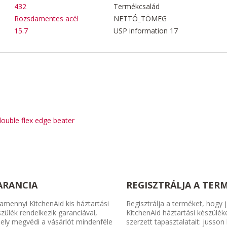
432
Termékcsalád
Rozsdamentes acél
NETTÓ_TÖMEG
15.7
USP information 17
double flex edge beater
ARANCIA
REGISZTRÁLJA A TER
amennyi KitchenAid kis háztartási
Regisztrálja a terméket, hogy j
zülék rendelkezik garanciával,
KitchenAid háztartási készülék
ely megvédi a vásárlót mindenféle
szerzett tapasztalatait: jusson