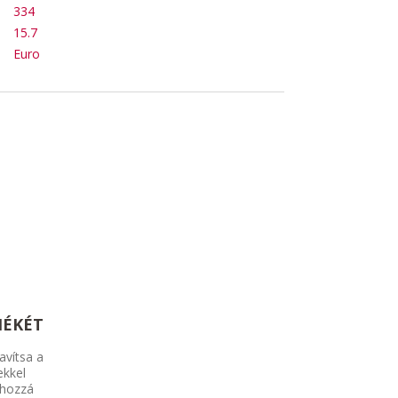
334
15.7
Euro
MÉKÉT
avítsa a
ekkel
 hozzá