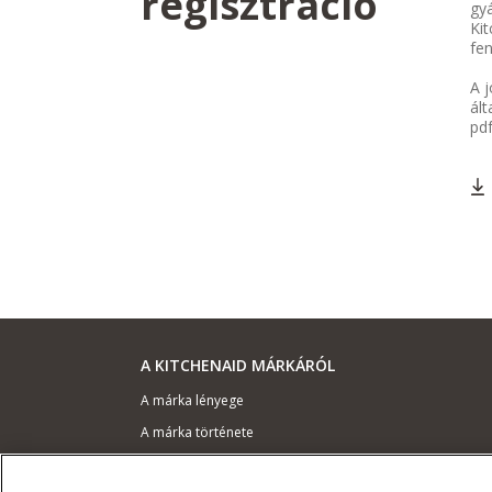
regisztráció
gyá
Kit
fen
A j
ált
pd
A KITCHENAID MÁRKÁRÓL
A márka lényege
A márka története
ODR