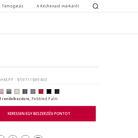
Támogatás
A Kitchenaid márkáról
SHXEPP
- 859711689400
ll rendelkezésre,
Pebbled Palm
KERESSEN EGY BESZERZÉSI PONTOT