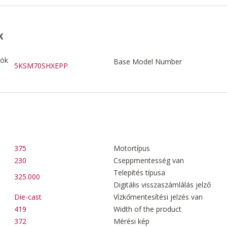
K
zök
Base Model Number
5KSM70SHXEPP
375
Motortípus
230
Cseppmentesség van
Telepítés típusa
325.000
Digitális visszaszámlálás jelző
Die-cast
Vízkőmentesítési jelzés van
419
Width of the product
372
Mérési kép