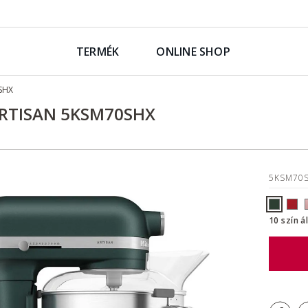
TERMÉK
ONLINE SHOP
SHX
ARTISAN 5KSM70SHX
5KSM70
10 szín á