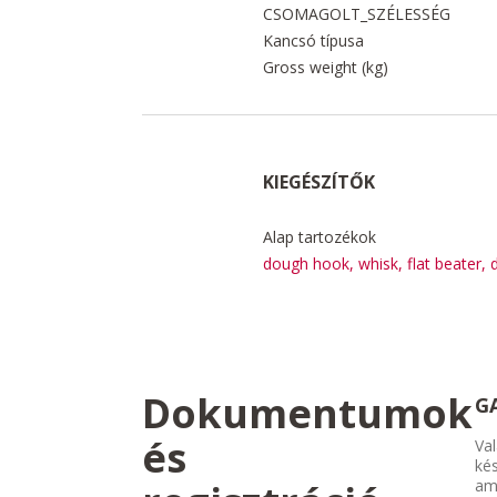
CSOMAGOLT_SZÉLESSÉG
Kancsó típusa
Gross weight (kg)
KIEGÉSZÍTŐK
Alap tartozékok
dough hook, whisk, flat beater, 
Dokumentumok
G
és
Val
kés
am