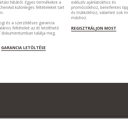
rtási hibától. Egyes termékekre a
exkluzív ajánlatokhoz és
chenAid különleges feltételeket tart
promóciókhoz, bennfentes tip
n.
és trükkökhöz, valamint sok 
máshoz.
ogi és a szerződéses garancia
alános feltételeit az itt letölthető
REGISZTRÁLJON MOST
f dokumentumban találja meg.
GARANCIA LETÖLTÉSE