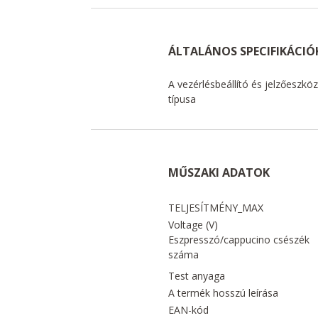
ÁLTALÁNOS SPECIFIKÁCIÓ
A vezérlésbeállító és jelzőeszkö
típusa
MŰSZAKI ADATOK
TELJESÍTMÉNY_MAX
Voltage (V)
Eszpresszó/cappucino csészék
száma
Test anyaga
A termék hosszú leírása
EAN-kód