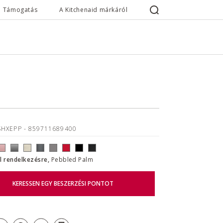
Támogatás
A Kitchenaid márkáról
SHXEPP
- 859711689400
ll rendelkezésre,
Pebbled Palm
KERESSEN EGY BESZERZÉSI PONTOT