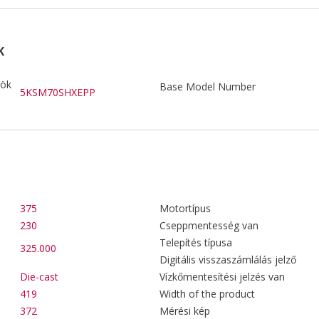
K
zök
Base Model Number
5KSM70SHXEPP
375
Motortípus
230
Cseppmentesség van
Telepítés típusa
325.000
Digitális visszaszámlálás jelző
Die-cast
Vízkőmentesítési jelzés van
419
Width of the product
372
Mérési kép