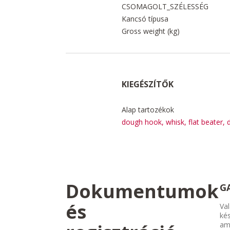
CSOMAGOLT_SZÉLESSÉG
Kancsó típusa
Gross weight (kg)
KIEGÉSZÍTŐK
Alap tartozékok
dough hook, whisk, flat beater, 
Dokumentumok
G
és
Val
kés
am