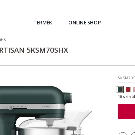
TERMÉK
ONLINE SHOP
SHX
ARTISAN 5KSM70SHX
5KSM70
10 szín á