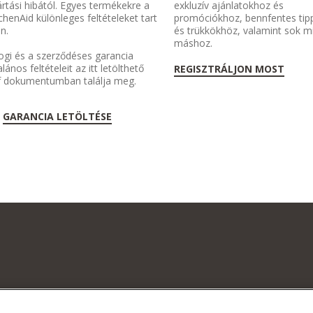
rtási hibától. Egyes termékekre a
exkluzív ajánlatokhoz és
chenAid különleges feltételeket tart
promóciókhoz, bennfentes tip
n.
és trükkökhöz, valamint sok 
máshoz.
ogi és a szerződéses garancia
alános feltételeit az itt letölthető
REGISZTRÁLJON MOST
f dokumentumban találja meg.
GARANCIA LETÖLTÉSE