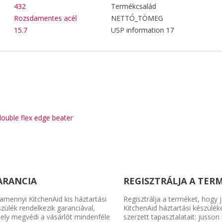
432
Termékcsalád
Rozsdamentes acél
NETTÓ_TÖMEG
15.7
USP information 17
double flex edge beater
ARANCIA
REGISZTRÁLJA A TER
amennyi KitchenAid kis háztartási
Regisztrálja a terméket, hogy j
zülék rendelkezik garanciával,
KitchenAid háztartási készülék
ely megvédi a vásárlót mindenféle
szerzett tapasztalatait: jusson