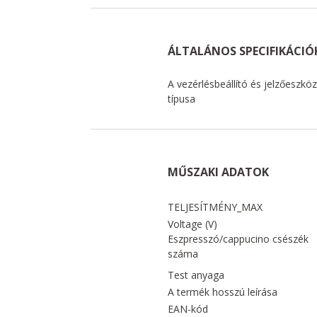
ÁLTALÁNOS SPECIFIKÁCIÓ
A vezérlésbeállító és jelzőeszkö
típusa
MŰSZAKI ADATOK
TELJESÍTMÉNY_MAX
Voltage (V)
Eszpresszó/cappucino csészék
száma
Test anyaga
A termék hosszú leírása
EAN-kód