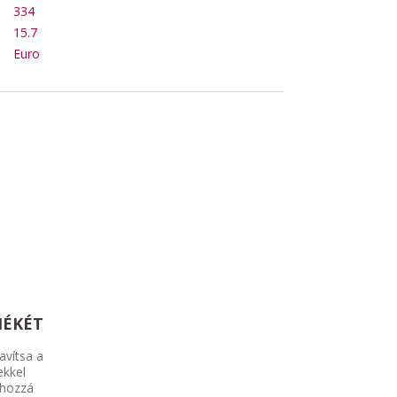
334
15.7
Euro
MÉKÉT
avítsa a
ekkel
 hozzá