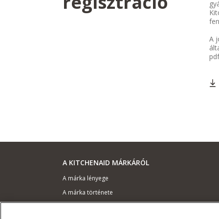
regisztráció
gyá
Kit
fen
A j
ált
pd
A KITCHENAID MÁRKÁRÓL
A márka lényege
A márka története
ODR