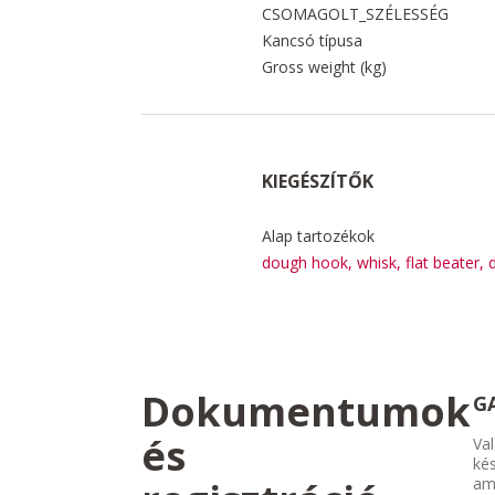
CSOMAGOLT_SZÉLESSÉG
Kancsó típusa
Gross weight (kg)
KIEGÉSZÍTŐK
Alap tartozékok
dough hook, whisk, flat beater, 
Dokumentumok
G
és
Val
kés
am