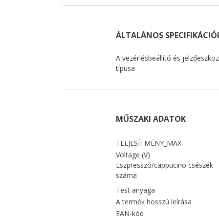
ÁLTALÁNOS SPECIFIKÁCIÓ
A vezérlésbeállító és jelzőeszkö
típusa
MŰSZAKI ADATOK
TELJESÍTMÉNY_MAX
Voltage (V)
Eszpresszó/cappucino csészék
száma
Test anyaga
A termék hosszú leírása
EAN-kód