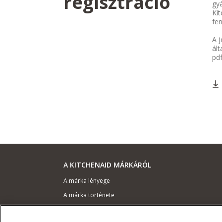
regisztráció
gyá
Kit
fen
A j
ált
pd
A KITCHENAID MÁRKÁRÓL
A márka lényege
A márka története
ODR