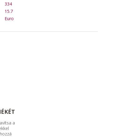
334
15.7
Euro
MÉKÉT
avítsa a
ekkel
 hozzá