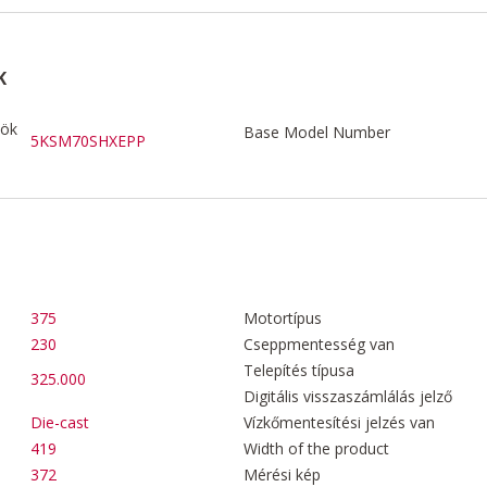
K
zök
Base Model Number
5KSM70SHXEPP
375
Motortípus
230
Cseppmentesség van
Telepítés típusa
325.000
Digitális visszaszámlálás jelző
Die-cast
Vízkőmentesítési jelzés van
419
Width of the product
372
Mérési kép