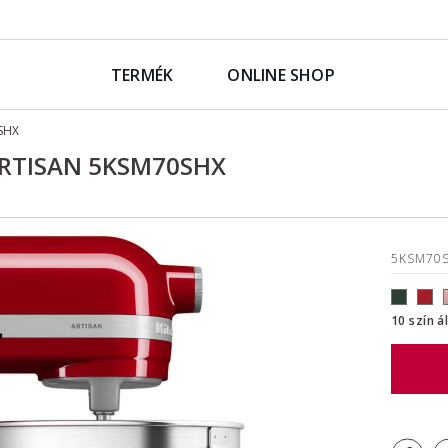
TERMÉK
ONLINE SHOP
SHX
ARTISAN 5KSM70SHX
5KSM70
10 szín á