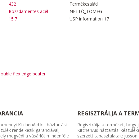
432
Termékcsalád
Rozsdamentes acél
NETTÓ_TÖMEG
15.7
USP information 17
double flex edge beater
ARANCIA
REGISZTRÁLJA A TER
amennyi KitchenAid kis háztartási
Regisztrálja a terméket, hogy j
zülék rendelkezik garanciával,
KitchenAid háztartási készülék
ely megvédi a vásárlót mindenféle
szerzett tapasztalatait: jusson