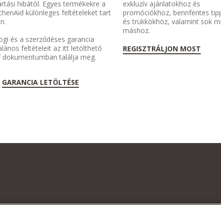
rtási hibától. Egyes termékekre a
exkluzív ajánlatokhoz és
chenAid különleges feltételeket tart
promóciókhoz, bennfentes tip
n.
és trükkökhöz, valamint sok 
máshoz.
ogi és a szerződéses garancia
alános feltételeit az itt letölthető
REGISZTRÁLJON MOST
f dokumentumban találja meg.
GARANCIA LETÖLTÉSE