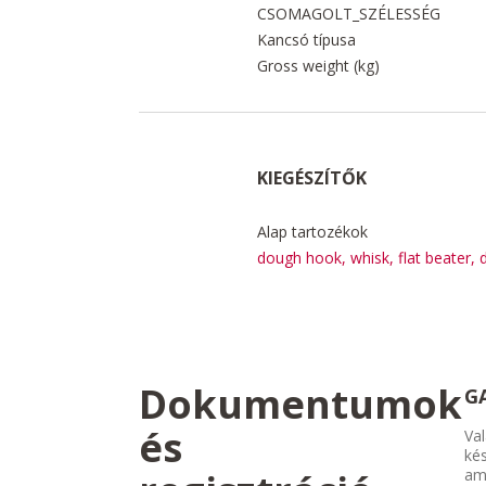
CSOMAGOLT_SZÉLESSÉG
Kancsó típusa
Gross weight (kg)
KIEGÉSZÍTŐK
Alap tartozékok
dough hook, whisk, flat beater, 
Dokumentumok
G
és
Val
kés
am