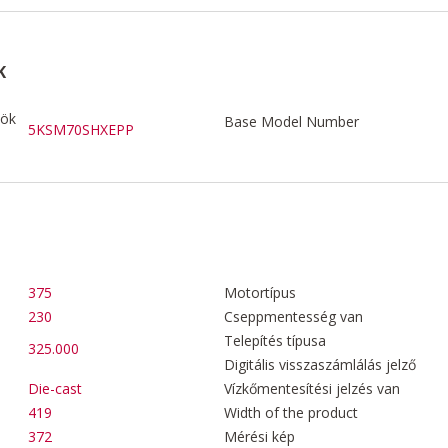
K
zök
Base Model Number
5KSM70SHXEPP
375
Motortípus
230
Cseppmentesség van
Telepítés típusa
325.000
Digitális visszaszámlálás jelző
Die-cast
Vízkőmentesítési jelzés van
419
Width of the product
372
Mérési kép