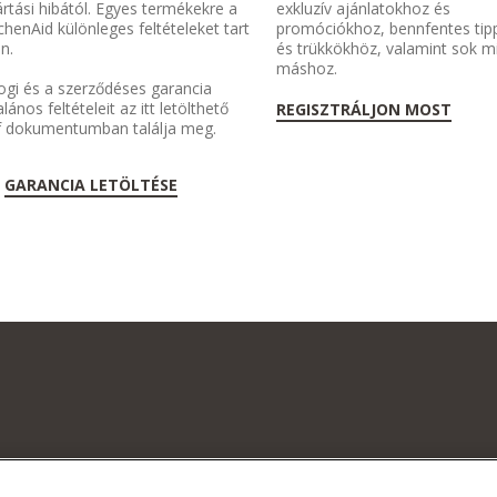
rtási hibától. Egyes termékekre a
exkluzív ajánlatokhoz és
chenAid különleges feltételeket tart
promóciókhoz, bennfentes tip
n.
és trükkökhöz, valamint sok 
máshoz.
ogi és a szerződéses garancia
alános feltételeit az itt letölthető
REGISZTRÁLJON MOST
f dokumentumban találja meg.
GARANCIA LETÖLTÉSE