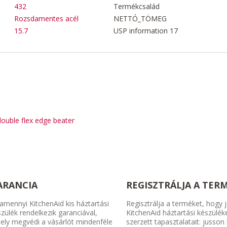
432
Termékcsalád
Rozsdamentes acél
NETTÓ_TÖMEG
15.7
USP information 17
double flex edge beater
ARANCIA
REGISZTRÁLJA A TER
amennyi KitchenAid kis háztartási
Regisztrálja a terméket, hogy j
zülék rendelkezik garanciával,
KitchenAid háztartási készülék
ely megvédi a vásárlót mindenféle
szerzett tapasztalatait: jusson