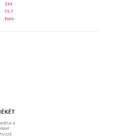
334
15.7
Euro
MÉKÉT
avítsa a
ekkel
 hozzá