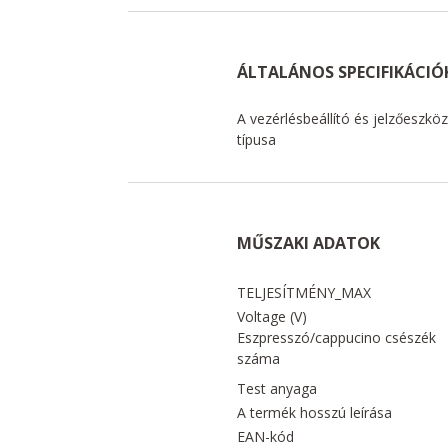
ÁLTALÁNOS SPECIFIKÁCIÓ
A vezérlésbeállító és jelzőeszkö
típusa
MŰSZAKI ADATOK
TELJESÍTMÉNY_MAX
Voltage (V)
Eszpresszó/cappucino csészék
száma
Test anyaga
A termék hosszú leírása
EAN-kód