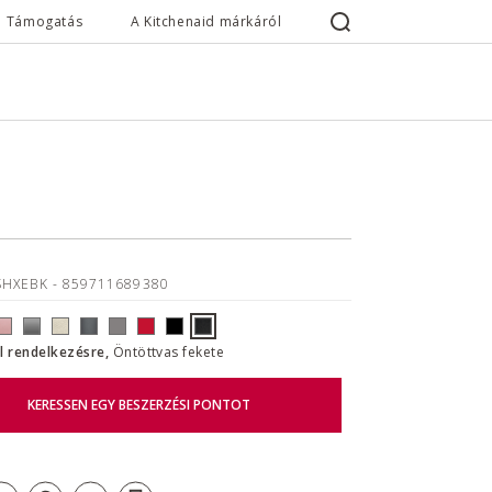
Támogatás
A Kitchenaid márkáról
SHXEBK
- 859711689380
ll rendelkezésre,
Öntöttvas fekete
KERESSEN EGY BESZERZÉSI PONTOT