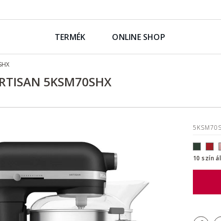
TERMÉK
ONLINE SHOP
SHX
ARTISAN 5KSM70SHX
5KSM70
10 szín á