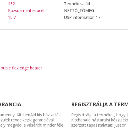
432
Termékcsalád
Rozsdamentes acél
NETTÓ_TÖMEG
15.7
USP information 17
double flex edge beater
ARANCIA
REGISZTRÁLJA A TER
amennyi KitchenAid kis háztartási
Regisztrálja a terméket, hogy j
zülék rendelkezik garanciával,
KitchenAid háztartási készülék
ely megvédi a vásárlót mindenféle
szerzett tapasztalatait: jusson