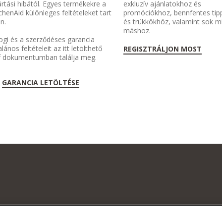
rtási hibától. Egyes termékekre a
exkluzív ajánlatokhoz és
chenAid különleges feltételeket tart
promóciókhoz, bennfentes tip
n.
és trükkökhöz, valamint sok 
máshoz.
ogi és a szerződéses garancia
alános feltételeit az itt letölthető
REGISZTRÁLJON MOST
f dokumentumban találja meg.
GARANCIA LETÖLTÉSE