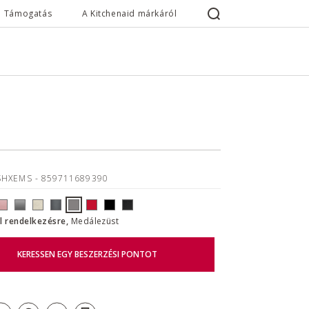
Támogatás
A Kitchenaid márkáról
SHXEMS
- 859711689390
ll rendelkezésre,
Medálezüst
KERESSEN EGY BESZERZÉSI PONTOT