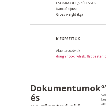
CSOMAGOLT_SZÉLESSÉG
Kancsó típusa
Gross weight (kg)
KIEGÉSZÍTŐK
Alap tartozékok
dough hook, whisk, flat beater, 
Dokumentumok
G
és
Val
kés
am