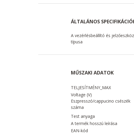
ÁLTALÁNOS SPECIFIKÁCIÓ
A vezérlésbeállító és jelzőeszkö
típusa
MŰSZAKI ADATOK
TELJESÍTMÉNY_MAX
Voltage (V)
Eszpresszó/cappucino csészék
száma
Test anyaga
A termék hosszú leírása
EAN-kód