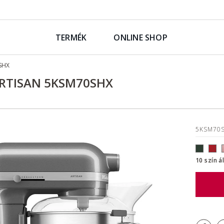
TERMÉK
ONLINE SHOP
SHX
ARTISAN 5KSM70SHX
5KSM70
10 szín á