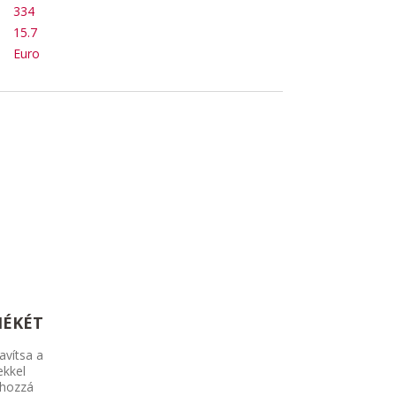
334
15.7
Euro
MÉKÉT
avítsa a
ekkel
 hozzá