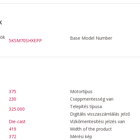
K
zök
Base Model Number
5KSM70SHXEPP
375
Motortípus
230
Cseppmentesség van
Telepítés típusa
325.000
Digitális visszaszámlálás jelző
Die-cast
Vízkőmentesítési jelzés van
419
Width of the product
372
Mérési kép