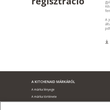
regisztráció
gyá
Kit
fen
A j
ált
pd
A KITCHENAID MÁRKÁRÓL
A márka lényege
A márka története
ODR