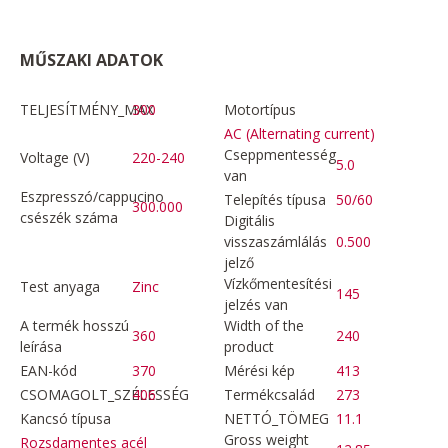
MŰSZAKI ADATOK
TELJESÍTMÉNY_MAX
300
Motortípus
AC (Alternating current)
Cseppmentesség
Voltage (V)
220-240
5.0
van
Eszpresszó/cappucino
Telepítés típusa
50/60
300.000
csészék száma
Digitális
visszaszámlálás
0.500
jelző
Vízkőmentesítési
Test anyaga
Zinc
145
jelzés van
A termék hosszú
Width of the
360
240
leírása
product
EAN-kód
370
Mérési kép
413
CSOMAGOLT_SZÉLESSÉG
406
Termékcsalád
273
Kancsó típusa
NETTÓ_TÖMEG
11.1
Gross weight
Rozsdamentes acél