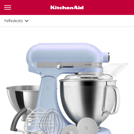
Leírás
Jellemzők
Dokumentumok és regisztráció
Felfedezés