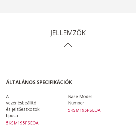
JELLEMZŐK
ÁLTALÁNOS SPECIFIKÁCIÓK
A
Base Model
vezérlésbeállító
Number
és jelzőeszközök
5KSM195PSEOA
típusa
5KSM195PSEOA