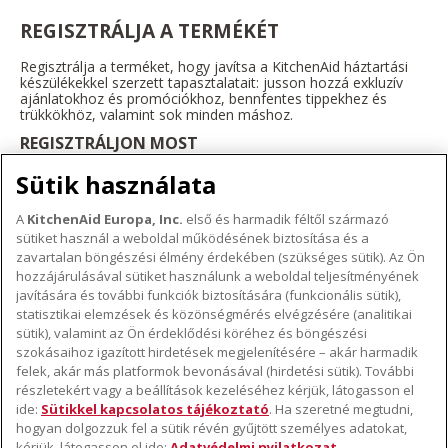
REGISZTRÁLJA A TERMÉKÉT
Regisztrálja a terméket, hogy javítsa a KitchenAid háztartási
készülékekkel szerzett tapasztalatait: jusson hozzá exkluzív
ajánlatokhoz és promóciókhoz, bennfentes tippekhez és
trükkökhöz, valamint sok minden máshoz.
REGISZTRÁLJON MOST
Sütik használata
A
KitchenAid Europa, Inc.
első és harmadik féltől származó
sütiket használ a weboldal működésének biztosítása és a
A KITCHENAID MÁRKÁRÓL
zavartalan böngészési élmény érdekében (szükséges sütik). Az Ön
hozzájárulásával sütiket használunk a weboldal teljesítményének
A márka lényege
javítására és további funkciók biztosítására (funkcionális sütik),
TÁMOGATÁS
A márka története
statisztikai elemzések és közönségmérés elvégzésére (analitikai
sütik), valamint az Ön érdeklődési köréhez és böngészési
Hol lehet megvenni
ODR
szokásaihoz igazított hirdetések megjelenítésére – akár harmadik
KÖVESSEN BENNÜNKET
Garancia és dokumentumok
felek, akár más platformok bevonásával (hirdetési sütik). További
részletekért vagy a beállítások kezeléséhez kérjük, látogasson el
Ügyfélszolgálat
ide:
Sütikkel kapcsolatos tájékoztató
. Ha szeretné megtudni,
hogyan dolgozzuk fel a sütik révén gyűjtött személyes adatokat,
kérjük, látogasson el ide:
Adatvédelmi nyilatkozat
.