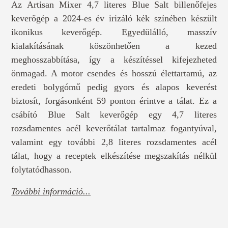
Az Artisan Mixer 4,7 literes Blue Salt billenőfejes
keverőgép a 2024-es év irizáló kék színében készült
ikonikus keverőgép. Egyedülálló, masszív
kialakításának köszönhetően a kezed
meghosszabbítása, így a készítéssel kifejezheted
önmagad. A motor csendes és hosszú élettartamú, az
eredeti bolygómű pedig gyors és alapos keverést
biztosít, forgásonként 59 ponton érintve a tálat. Ez a
csábító Blue Salt keverőgép egy 4,7 literes
rozsdamentes acél keverőtálat tartalmaz fogantyúval,
valamint egy további 2,8 literes rozsdamentes acél
tálat, hogy a receptek elkészítése megszakítás nélkül
folytatódhasson.
További információ...