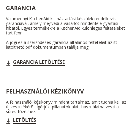
GARANCIA
Valamennyi KitchenAid kis háztartási készülék rendelkezik
garanciával, amely megvédi a vásárlót mindenféle gyártási
hibától. Egyes termékekre a KitchenAid különleges feltételeket
tart fenn.
A jogi és a szerződéses garancia általános feltételeit az itt
letölthető pdf dokumentumban találja meg.
GARANCIA LETÖLTÉSE
FELHASZNÁLÓI KÉZIKÖNYV
A felhasználói kézikönyv mindent tartalmaz, amit tudnia kell az
új készülékérõl. Ígérjük, pillanatok alatt használatba veszi a
sütés-fõzéshez.
LETÖLTÉS