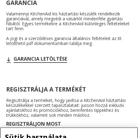
GARANCIA
Valamennyi KitchenAid kis háztartási készülék rendelkezik
garanciával, amely megvédi a vásárlót mindenféle gyártási
hibától. Egyes termékekre a KitchenAid különleges feltételeket
tart fenn.
A jogi és a szerződéses garancia általános feltételeit az itt
letölthető pdf dokumentumban találja meg.
GARANCIA LETÖLTÉSE
REGISZTRÁLJA A TERMÉKÉT
Regisztrálja a terméket, hogy javítsa a KitchenAid háztartási
készülékekkel szerzett tapasztalatait: jusson hozzá exkluzív
ajánlatokhoz és promóciókhoz, bennfentes tippekhez és
trükkökhöz, valamint sok minden máshoz.
REGISZTRÁLJON MOST
Sütik használata