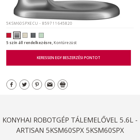
5KSM60SPXECU
- 859711645820
5 szín áll rendelkezésre,
Kontúrezüst
KERESSEN EGY BESZERZÉSI PONTOT
KONYHAI ROBOTGÉP TÁLEMELŐVEL 5.6L -
ARTISAN 5KSM60SPX 5KSM60SPX