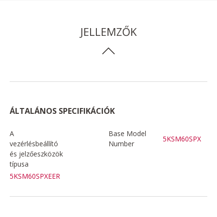
JELLEMZŐK
ÁLTALÁNOS SPECIFIKÁCIÓK
A
Base Model
5KSM60SPX
vezérlésbeállító
Number
és jelzőeszközök
típusa
5KSM60SPXEER