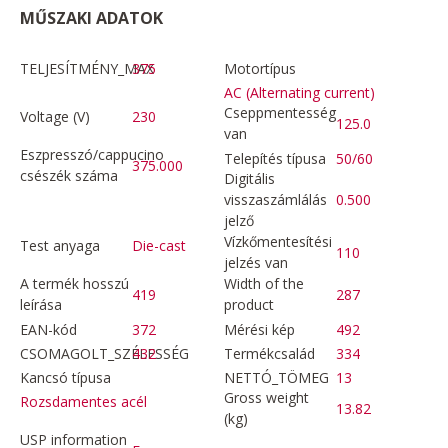
MŰSZAKI ADATOK
TELJESÍTMÉNY_MAX
375
Motortípus
AC (Alternating current)
Cseppmentesség
Voltage (V)
230
125.0
van
Eszpresszó/cappucino
Telepítés típusa
50/60
375.000
csészék száma
Digitális
visszaszámlálás
0.500
jelző
Vízkőmentesítési
Test anyaga
Die-cast
110
jelzés van
A termék hosszú
Width of the
419
287
leírása
product
EAN-kód
372
Mérési kép
492
CSOMAGOLT_SZÉLESSÉG
432
Termékcsalád
334
Kancsó típusa
NETTÓ_TÖMEG
13
Gross weight
Rozsdamentes acél
13.82
(kg)
USP information