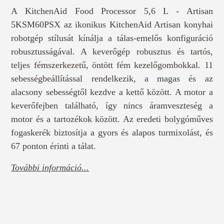
A KitchenAid Food Processor 5,6 L - Artisan
5KSM60PSX az ikonikus KitchenAid Artisan konyhai
robotgép stílusát kínálja a tálas-emelős konfiguráció
robusztusságával. A keverőgép robusztus és tartós,
teljes fémszerkezetű, öntött fém kezelőgombokkal. 11
sebességbeállítással rendelkezik, a magas és az
alacsony sebességtől kezdve a kettő között. A motor a
keverőfejben található, így nincs áramveszteség a
motor és a tartozékok között. Az eredeti bolygóműves
fogaskerék biztosítja a gyors és alapos turmixolást, és
67 ponton érinti a tálat.
További információ...