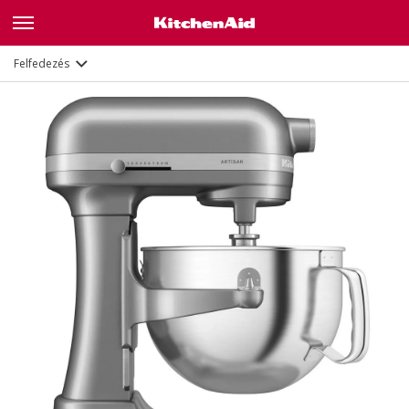
Leírás
Jellemzők
Dokumentumok és regisztráció
Felfedezés