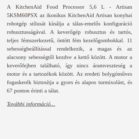
A KitchenAid Food Processor 5,6 L - Artisan
5KSM60PSX az ikonikus KitchenAid Artisan konyhai
robotgép stílusát kínálja a tálas-emelős konfiguráció
robusztusságával. A keverőgép robusztus és tartós,
teljes fémszerkezetű, öntött fém kezelőgombokkal. 11
sebességbeállítással rendelkezik, a magas és az
alacsony sebességtől kezdve a kettő között. A motor a
keverőfejben található, így nincs áramveszteség a
motor és a tartozékok között. Az eredeti bolygóműves
fogaskerék biztosítja a gyors és alapos turmixolást, és
67 ponton érinti a tálat.
További információ...