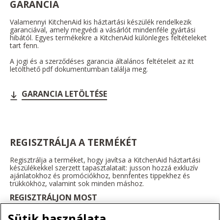
GARANCIA
Valamennyi KitchenAid kis háztartási készülék rendelkezik
garanciával, amely megvédi a vásárlót mindenféle gyártási
hibától. Egyes termékekre a KitchenAid különleges feltételeket
tart fenn.
A jogi és a szerződéses garancia általános feltételeit az itt
letölthető pdf dokumentumban találja meg.
GARANCIA LETÖLTÉSE
REGISZTRÁLJA A TERMÉKÉT
Regisztrálja a terméket, hogy javítsa a KitchenAid háztartási
készülékekkel szerzett tapasztalatait: jusson hozzá exkluzív
ajánlatokhoz és promóciókhoz, bennfentes tippekhez és
trükkökhöz, valamint sok minden máshoz.
REGISZTRÁLJON MOST
Sütik használata