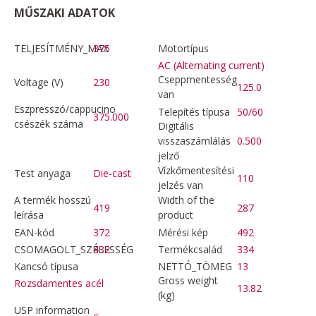
MŰSZAKI ADATOK
TELJESÍTMÉNY_MAX
375
Motortípus
AC (Alternating current)
Cseppmentesség
Voltage (V)
230
125.0
van
Eszpresszó/cappucino
Telepítés típusa
50/60
375.000
csészék száma
Digitális
visszaszámlálás
0.500
jelző
Vízkőmentesítési
Test anyaga
Die-cast
110
jelzés van
A termék hosszú
Width of the
419
287
leírása
product
EAN-kód
372
Mérési kép
492
CSOMAGOLT_SZÉLESSÉG
432
Termékcsalád
334
Kancsó típusa
NETTÓ_TÖMEG
13
Gross weight
Rozsdamentes acél
13.82
(kg)
USP information