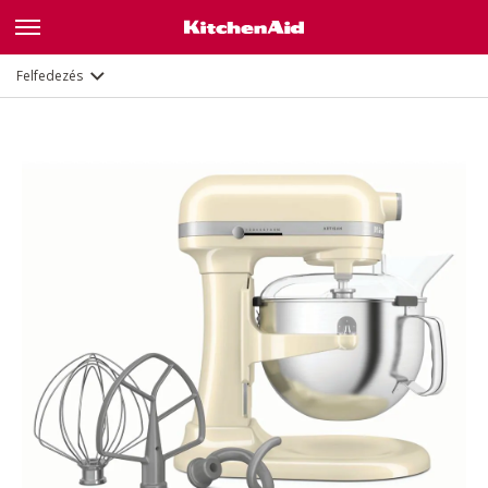
Leírás
Jellemzők
Dokumentumok és regisztráció
Felfedezés