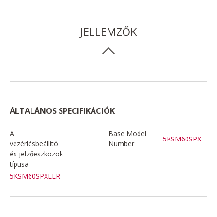
JELLEMZŐK
ÁLTALÁNOS SPECIFIKÁCIÓK
A
Base Model
5KSM60SPX
vezérlésbeállító
Number
és jelzőeszközök
típusa
5KSM60SPXEER