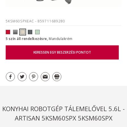
5KSM60SPXEAC
- 859711689280
5 szín áll rendelkezésre,
Mandulakrém
KERESSEN EGY BESZERZÉSI PONTOT
KONYHAI ROBOTGÉP TÁLEMELŐVEL 5.6L -
ARTISAN 5KSM60SPX 5KSM60SPX