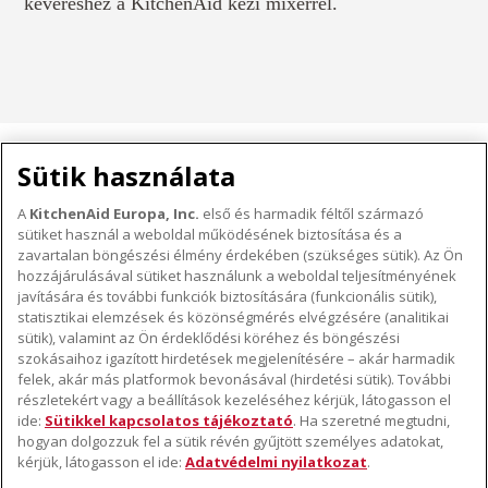
keveréshez a KitchenAid kézi mixerrel.
HÁZTARTÁSI KISGÉPEK
Sütik használata
A
KitchenAid Europa, Inc.
első és harmadik féltől származó
sütiket használ a weboldal működésének biztosítása és a
A KITCHENAID MÁRKÁRÓL
zavartalan böngészési élmény érdekében (szükséges sütik). Az Ön
hozzájárulásával sütiket használunk a weboldal teljesítményének
A márka lényege
javítására és további funkciók biztosítására (funkcionális sütik),
TÁMOGATÁS
A márka története
statisztikai elemzések és közönségmérés elvégzésére (analitikai
Hol lehet megvenni
sütik), valamint az Ön érdeklődési köréhez és böngészési
ODR
szokásaihoz igazított hirdetések megjelenítésére – akár harmadik
KÖVESSEN BENNÜNKET
Garancia és dokumentumok
felek, akár más platformok bevonásával (hirdetési sütik). További
részletekért vagy a beállítások kezeléséhez kérjük, látogasson el
Ügyfélszolgálat
ide:
Sütikkel kapcsolatos tájékoztató
. Ha szeretné megtudni,
hogyan dolgozzuk fel a sütik révén gyűjtött személyes adatokat,
kérjük, látogasson el ide:
Adatvédelmi nyilatkozat
.