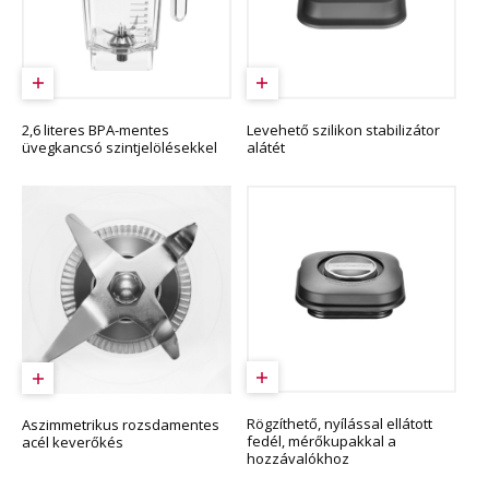
2,6 literes BPA-mentes
Levehető szilikon stabilizátor
üvegkancsó szintjelölésekkel
alátét
Rögzíthető, nyílással ellátott
Aszimmetrikus rozsdamentes
fedél, mérőkupakkal a
acél keverőkés
hozzávalókhoz