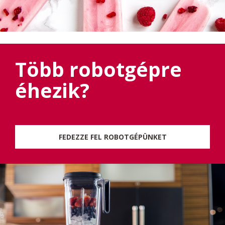
Több robotgépre
éhezik?
FEDEZZE FEL ROBOTGÉPÜNKET