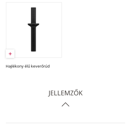
Hajlékony élű keverőrúd
JELLEMZŐK