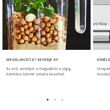
MEGÁLMODTA? KEVERJE KI!
KÍMÉLE
Az erő, amellyel a magvaktól a jégig
Strapa
bármikor bármit simára keverhet.
mozdul 