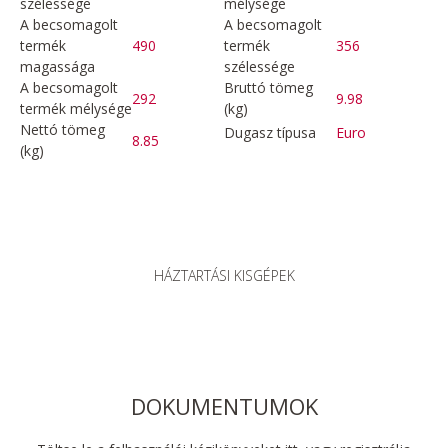
szélessége
mélysége
A becsomagolt
A becsomagolt
termék
490
termék
356
magassága
szélessége
A becsomagolt
Bruttó tömeg
292
9.98
termék mélysége
(kg)
Nettó tömeg
Dugasz típusa
Euro
8.85
(kg)
HÁZTARTÁSI KISGÉPEK
DOKUMENTUMOK