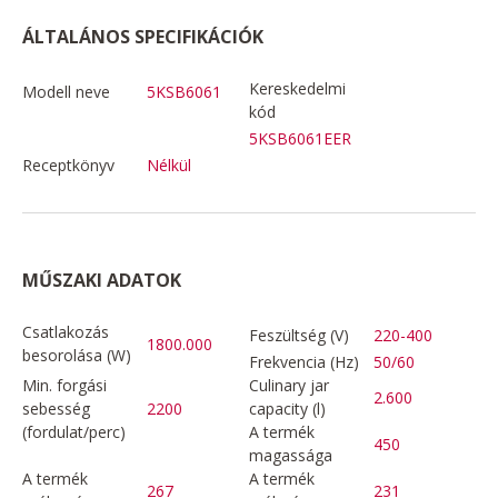
ÁLTALÁNOS SPECIFIKÁCIÓK
Kereskedelmi
Modell neve
5KSB6061
kód
5KSB6061EER
Receptkönyv
Nélkül
MŰSZAKI ADATOK
Csatlakozás
Feszültség (V)
220-400
1800.000
besorolása (W)
Frekvencia (Hz)
50/60
Min. forgási
Culinary jar
2.600
sebesség
2200
capacity (l)
(fordulat/perc)
A termék
450
magassága
A termék
A termék
267
231