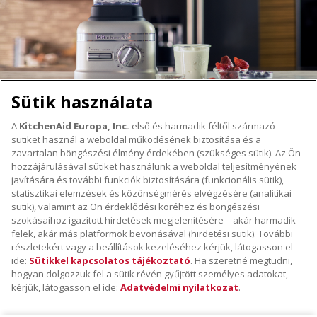
Sütik használata
A
KitchenAid Europa, Inc.
első és harmadik féltől származó
sütiket használ a weboldal működésének biztosítása és a
A KITCHENAID MÁRKÁRÓL
zavartalan böngészési élmény érdekében (szükséges sütik). Az Ön
hozzájárulásával sütiket használunk a weboldal teljesítményének
A márka lényege
javítására és további funkciók biztosítására (funkcionális sütik),
TÁMOGATÁS
A márka története
statisztikai elemzések és közönségmérés elvégzésére (analitikai
Hol lehet megvenni
sütik), valamint az Ön érdeklődési köréhez és böngészési
ODR
szokásaihoz igazított hirdetések megjelenítésére – akár harmadik
KÖVESSEN BENNÜNKET
Garancia és dokumentumok
felek, akár más platformok bevonásával (hirdetési sütik). További
részletekért vagy a beállítások kezeléséhez kérjük, látogasson el
Ügyfélszolgálat
ide:
Sütikkel kapcsolatos tájékoztató
. Ha szeretné megtudni,
hogyan dolgozzuk fel a sütik révén gyűjtött személyes adatokat,
kérjük, látogasson el ide:
Adatvédelmi nyilatkozat
.