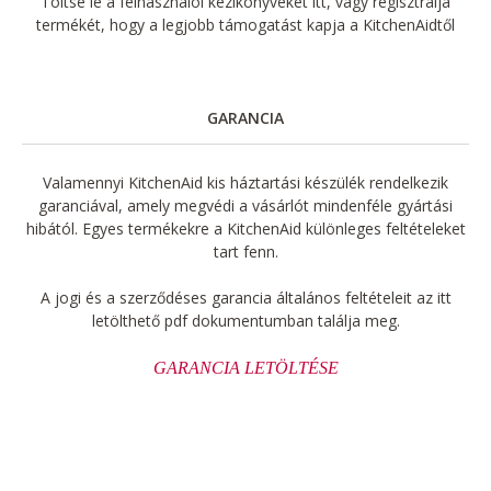
Töltse le a felhasználói kézikönyveket itt, vagy regisztrálja
termékét, hogy a legjobb támogatást kapja a KitchenAidtől
GARANCIA
Valamennyi KitchenAid kis háztartási készülék rendelkezik
garanciával, amely megvédi a vásárlót mindenféle gyártási
hibától. Egyes termékekre a KitchenAid különleges feltételeket
tart fenn.
A jogi és a szerződéses garancia általános feltételeit az itt
letölthető pdf dokumentumban találja meg.
GARANCIA LETÖLTÉSE