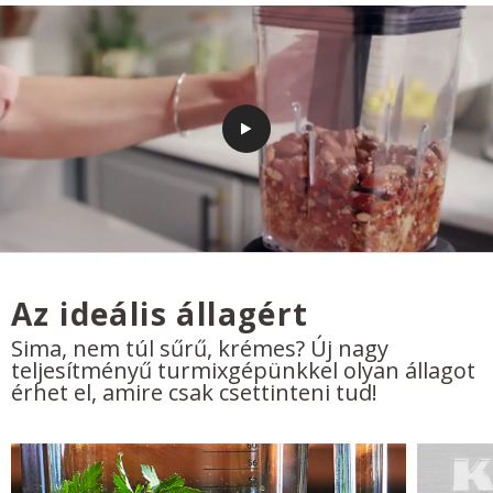
Az ideális állagért
Sima, nem túl sűrű, krémes? Új nagy
teljesítményű turmixgépünkkel olyan állagot
érhet el, amire csak csettinteni tud!