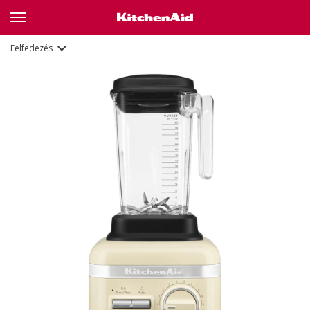
Jellemzők
Dokumentumok
Felfedezés