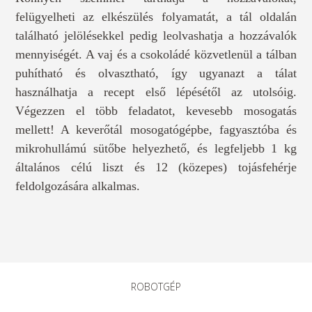
felügyelheti az elkészülés folyamatát, a tál oldalán
található jelölésekkel pedig leolvashatja a hozzávalók
mennyiségét. A vaj és a csokoládé közvetlenül a tálban
puhítható és olvasztható, így ugyanazt a tálat
használhatja a recept első lépésétől az utolsóig.
Végezzen el több feladatot, kevesebb mosogatás
mellett! A keverőtál mosogatógépbe, fagyasztóba és
mikrohullámú sütőbe helyezhető, és legfeljebb 1 kg
általános célú liszt és 12 (közepes) tojásfehérje
feldolgozására alkalmas.
ROBOTGÉP