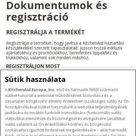
Dokumentumok és
regisztráció
REGISZTRÁLJA A TERMÉKÉT
Regisztrálja a terméket, hogy javítsa a KitchenAid háztartási
készülékekkel szerzett tapasztalatait: jusson hozzá exkluzív
ajánlatokhoz és promóciókhoz, bennfentes tippekhez és
trükkökhöz, valamint sok minden máshoz.
REGISZTRÁLJON MOST
Sütik használata
A
KitchenAid Europa, Inc.
első és harmadik féltől származó
sütiket használ a weboldal működésének biztosítása és a
A KITCHENAID MÁRKÁRÓL
zavartalan böngészési élmény érdekében (szükséges sütik). Az Ön
hozzájárulásával sütiket használunk a weboldal teljesítményének
A márka lényege
javítására és további funkciók biztosítására (funkcionális sütik),
TÁMOGATÁS
A márka története
statisztikai elemzések és közönségmérés elvégzésére (analitikai
Hol lehet megvenni
sütik), valamint az Ön érdeklődési köréhez és böngészési
ODR
szokásaihoz igazított hirdetések megjelenítésére – akár harmadik
KÖVESSEN BENNÜNKET
Garancia és dokumentumok
felek, akár más platformok bevonásával (hirdetési sütik). További