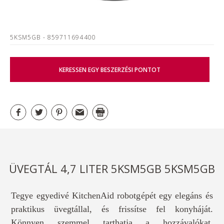
5KSM5GB
- 859711694400
KERESSEN EGY BESZERZÉSI PONTOT
ÜVEGTÁL 4,7 LITER 5KSM5GB 5KSM5GB
Tegye egyedivé KitchenAid robotgépét egy elegáns és
praktikus üvegtállal, és frissítse fel konyháját.
Könnyen szemmel tarthatja a hozzávalókat,