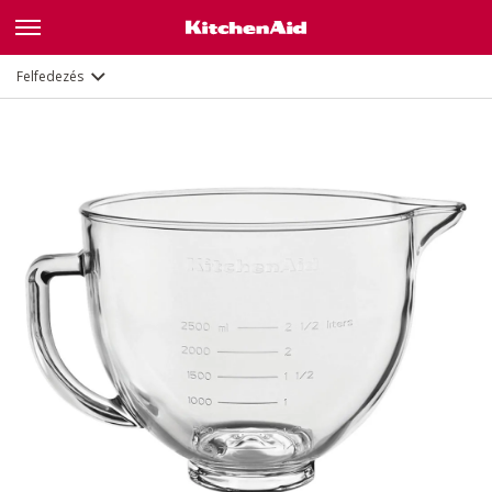
Leírás
Dokumentumok és regisztráció
Felfedezés