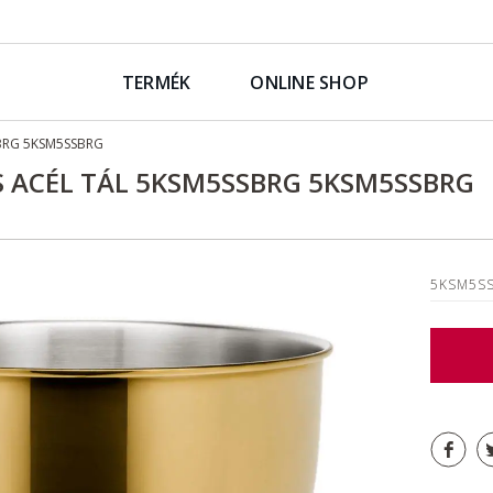
TERMÉK
ONLINE SHOP
SSBRG 5KSM5SSBRG
S ACÉL TÁL 5KSM5SSBRG 5KSM5SSBRG
5KSM5S