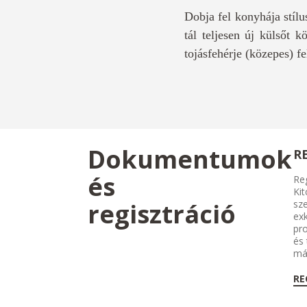
Dobja fel konyhája stílu
tál teljesen új külsőt 
tojásfehérje (közepes) f
Dokumentumok
R
és
Reg
Kit
regisztráció
sze
exk
pr
és
má
RE