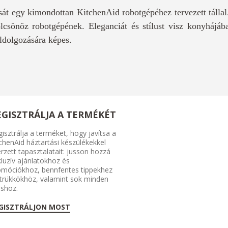
sát egy kimondottan KitchenAid robotgépéhez tervezett tállal
kölcsönöz robotgépének. Eleganciát és stílust visz konyhájáb
eldolgozására képes.
EGISZTRÁLJA A TERMÉKÉT
isztrálja a terméket, hogy javítsa a
chenAid háztartási készülékekkel
rzett tapasztalatait: jusson hozzá
luzív ajánlatokhoz és
omóciókhoz, bennfentes tippekhez
 trükkökhöz, valamint sok minden
shoz.
GISZTRÁLJON MOST