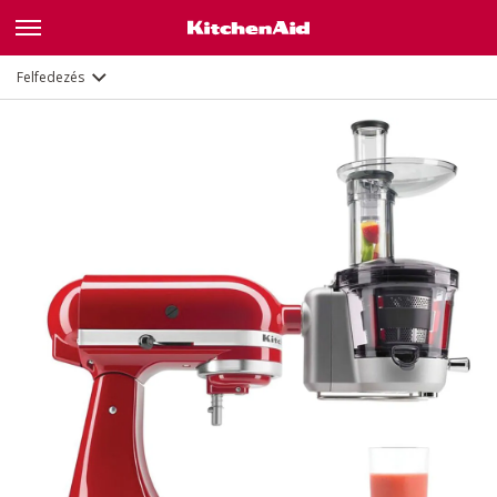
Leírás
Dokumentumok és regisztráció
Felfedezés