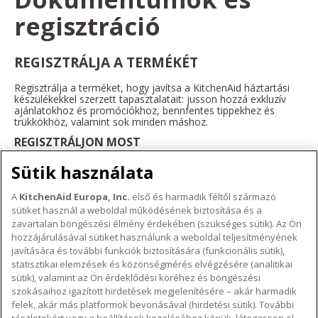
regisztráció
REGISZTRÁLJA A TERMÉKÉT
Regisztrálja a terméket, hogy javítsa a KitchenAid háztartási
készülékekkel szerzett tapasztalatait: jusson hozzá exkluzív
ajánlatokhoz és promóciókhoz, bennfentes tippekhez és
trükkökhöz, valamint sok minden máshoz.
REGISZTRÁLJON MOST
Sütik használata
A
KitchenAid Europa, Inc.
első és harmadik féltől származó
sütiket használ a weboldal működésének biztosítása és a
A KITCHENAID MÁRKÁRÓL
zavartalan böngészési élmény érdekében (szükséges sütik). Az Ön
hozzájárulásával sütiket használunk a weboldal teljesítményének
A márka lényege
javítására és további funkciók biztosítására (funkcionális sütik),
TÁMOGATÁS
A márka története
statisztikai elemzések és közönségmérés elvégzésére (analitikai
Hol lehet megvenni
sütik), valamint az Ön érdeklődési köréhez és böngészési
ODR
szokásaihoz igazított hirdetések megjelenítésére – akár harmadik
KÖVESSEN BENNÜNKET
Garancia és dokumentumok
felek, akár más platformok bevonásával (hirdetési sütik). További