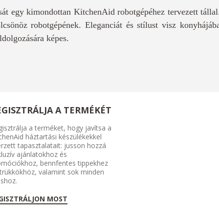
sát egy kimondottan KitchenAid robotgépéhez tervezett tállal
kölcsönöz robotgépének. Eleganciát és stílust visz konyhájáb
eldolgozására képes.
EGISZTRÁLJA A TERMÉKÉT
isztrálja a terméket, hogy javítsa a
chenAid háztartási készülékekkel
rzett tapasztalatait: jusson hozzá
luzív ajánlatokhoz és
omóciókhoz, bennfentes tippekhez
 trükkökhöz, valamint sok minden
shoz.
GISZTRÁLJON MOST