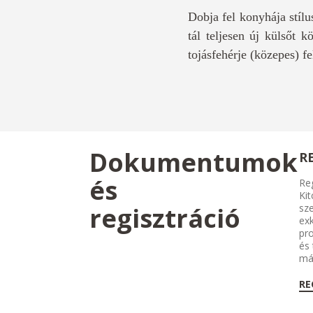
Dobja fel konyhája stílu
tál teljesen új külsőt 
tojásfehérje (közepes) f
Dokumentumok
R
és
Reg
Kit
regisztráció
sze
exk
pr
és
má
RE