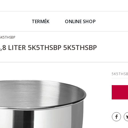
TERMÉK
ONLINE SHOP
 5K5THSBP
,8 LITER 5K5THSBP 5K5THSBP
5K5THS