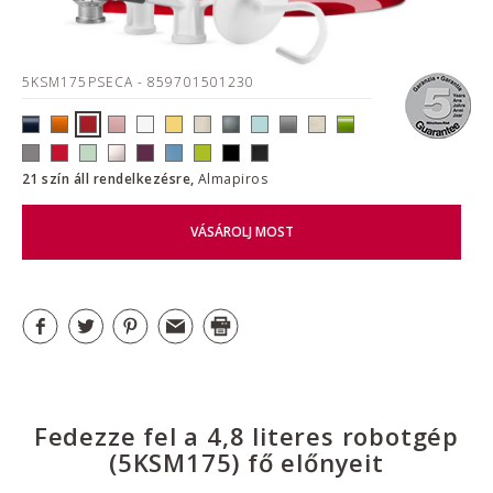
5KSM175PSECA
- 859701501230
21 szín áll rendelkezésre,
Almapiros
VÁSÁROLJ MOST
Fedezze fel a 4,8 literes robotgép
(5KSM175) fő előnyeit