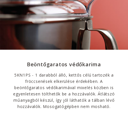
Beöntőgaratos védőkarima
5KN1PS - 1 darabból álló, kettős célú tartozék a
fröccsenések elkerülése érdekében. A
beöntőgaratos védőkarimával mixelés közben is
egyenletesen tölthetők be a hozzávalók. Átlátszó
műanyagból készül, így jól láthatók a tálban lévő
hozzávalók. Mosogatógépben nem mosható.