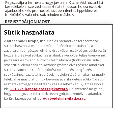
Regisztrálja a terméket, hogy javítsa a KitchenAid háztartási
készülékekkel szerzett tapasztalatait: jusson hozzá exkluzív
ajánlatokhoz és promóciókhoz, bennfentes tippekhez és
trükkökhöz, valamint sok minden máshoz.
REGISZTRÁLJON MOST
Sütik használata
A
KitchenAid Europa, Inc.
első és harmadik féltől származó
sütiket használ a weboldal működésének biztosítása és a
A KITCHENAID MÁRKÁRÓL
zavartalan böngészési élmény érdekében (szükséges sütik). Az Ön
hozzájárulásával sütiket használunk a weboldal teljesítményének
A márka lényege
javítására és további funkciók biztosítására (funkcionális sütik),
TÁMOGATÁS
A márka története
statisztikai elemzések és közönségmérés elvégzésére (analitikai
sütik), valamint az Ön érdeklődési köréhez és böngészési
Hol lehet megvenni
ODR
szokásaihoz igazított hirdetések megjelenítésére – akár harmadik
KÖVESSEN BENNÜNKET
Garancia és dokumentumok
felek, akár más platformok bevonásával (hirdetési sütik). További
részletekért vagy a beállítások kezeléséhez kérjük, látogasson el
Ügyfélszolgálat
ide:
Sütikkel kapcsolatos tájékoztató
. Ha szeretné megtudni,
hogyan dolgozzuk fel a sütik révén gyűjtött személyes adatokat,
kérjük, látogasson el ide:
Adatvédelmi nyilatkozat
.