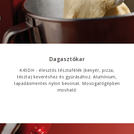
Dagasztókar
K45DH - élesztős tésztafélék (kenyér, pizza,
tészta) keveréshez és gyúrásához. Alumínium,
tapadásmentes nylon bevonat. Mosogatógépben
mosható