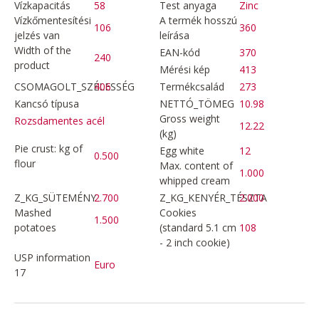
Vízkapacitás
58
Test anyaga
Zinc
Vízkőmentesítési
A termék hosszú
106
360
jelzés van
leírása
Width of the
EAN-kód
370
240
product
Mérési kép
413
CSOMAGOLT_SZÉLESSÉG
406
Termékcsalád
273
Kancsó típusa
NETTÓ_TÖMEG
10.98
Gross weight
Rozsdamentes acél
12.22
(kg)
Pie crust: kg of
Egg white
12
0.500
flour
Max. content of
1.000
whipped cream
Z_KG_SÜTEMÉNY
2.700
Z_KG_KENYÉR_TÉSZTA
2.000
Mashed
Cookies
1.500
potatoes
(standard 5.1 cm
108
- 2 inch cookie)
USP information
Euro
17