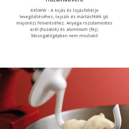
K45WW - A tojás és tojásfehérje
levegősítéséhez, tejszín és mártásfélék (pl.
majonéz) felveréséhez. Anyaga rozsdamentes
acél (huzalok) és alumínium (fej).
Mosogatógépben nem mosható