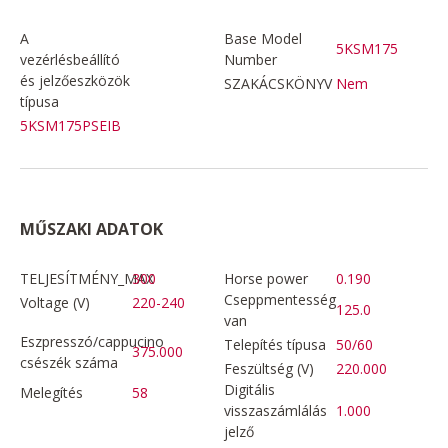
A
Base Model
5KSM175
vezérlésbeállító
Number
és jelzőeszközök
SZAKÁCSKÖNYV
Nem
típusa
5KSM175PSEIB
MŰSZAKI ADATOK
TELJESÍTMÉNY_MAX
300
Horse power
0.190
Cseppmentesség
Voltage (V)
220-240
125.0
van
Eszpresszó/cappucino
Telepítés típusa
50/60
375.000
csészék száma
Feszültség (V)
220.000
Digitális
Melegítés
58
visszaszámlálás
1.000
jelző