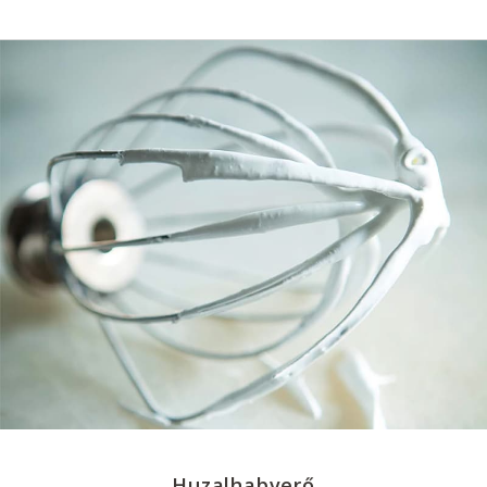
Huzalhabverő