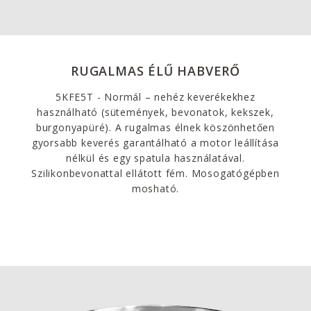
RUGALMAS ÉLŰ HABVERŐ
5KFE5T - Normál – nehéz keverékekhez
használható (sütemények, bevonatok, kekszek,
burgonyapüré). A rugalmas élnek köszönhetően
gyorsabb keverés garantálható a motor leállítása
nélkül és egy spatula használatával.
Szilikonbevonattal ellátott fém. Mosogatógépben
mosható.