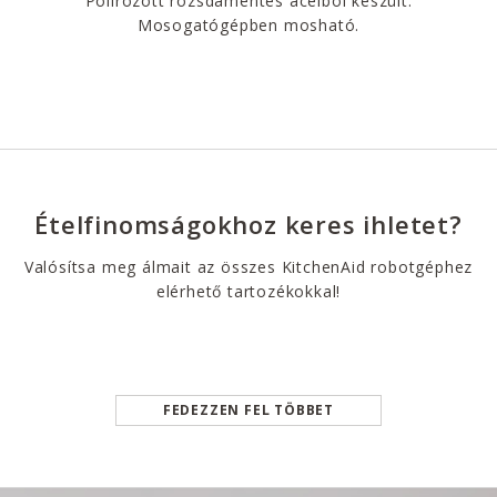
Polírozott rozsdamentes acélból készült.
Mosogatógépben mosható.
Ételfinomságokhoz keres ihletet?
Valósítsa meg álmait az összes KitchenAid robotgéphez
elérhető tartozékokkal!
FEDEZZEN FEL TÖBBET