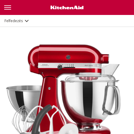
Jellemzők
Dokumentumok és regisztráció
Felfedezés