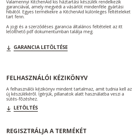
Valamennyi KitchenAid kis háztartási készülék rendelkezik
garanciával, amely megvédi a vásárlót mindenféle gyártási
hibától. Egyes termékekre a KitchenAid különleges feltételeket
tart fenn.
A jogi és a szerződéses garancia általános feltételeit az itt
letölthető pdf dokumentumban találja meg.
GARANCIA LETÖLTÉSE
FELHASZNÁLÓI KÉZIKÖNYV
A felhasználói kézikönyv mindent tartalmaz, amit tudnia kell az
új készülékérõl. Ígérjük, pillanatok alatt használatba veszi a
sütés-fõzéshez.
LETÖLTÉS
REGISZTRÁLJA A TERMÉKÉT