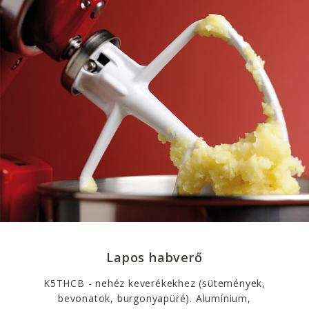
Lapos habverő
K5THCB - nehéz keverékekhez (sütemények,
bevonatok, burgonyapüré). Alumínium,