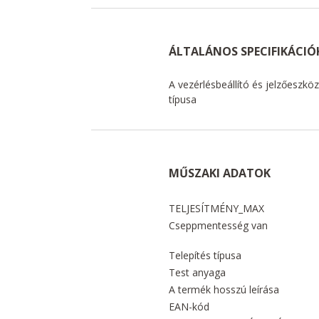
ÁLTALÁNOS SPECIFIKÁCIÓ
A vezérlésbeállító és jelzőeszkö
típusa
MŰSZAKI ADATOK
TELJESÍTMÉNY_MAX
Cseppmentesség van
Telepítés típusa
Test anyaga
A termék hosszú leírása
EAN-kód