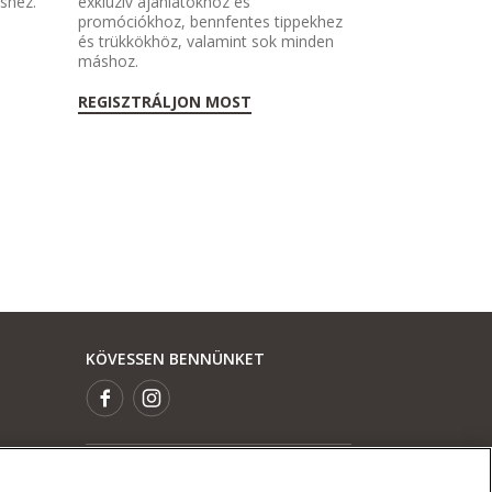
éshez.
exkluzív ajánlatokhoz és
promóciókhoz, bennfentes tippekhez
és trükkökhöz, valamint sok minden
máshoz.
REGISZTRÁLJON MOST
KÖVESSEN BENNÜNKET