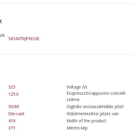
K
zök
5KSM70JPXEOB
325
Voltage (V)
Eszpresszó/cappucino csészék
125.0
száma
50/60
Digitális visszaszámlálás jelző
Die-cast
Vízkőmentesítési jelzés van
419
Width of the product
371
Mérési kép