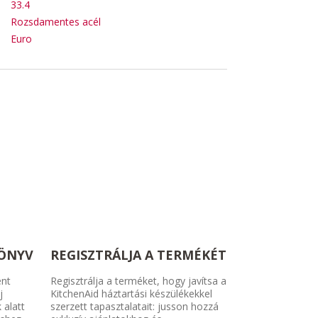
33.4
Rozsdamentes acél
Euro
KÖNYV
REGISZTRÁLJA A TERMÉKÉT
ent
Regisztrálja a terméket, hogy javítsa a
j
KitchenAid háztartási készülékekkel
 alatt
szerzett tapasztalatait: jusson hozzá