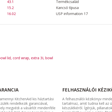
43.1
Termékcsalád
15.2
Kancsó típusa
16.02
USP information 17
bowl lid, cord wrap, extra 3L bowl
ARANCIA
FELHASZNÁLÓI KÉZI
amennyi KitchenAid kis háztartási
A felhasználói kézikönyv mind
zülék rendelkezik garanciával,
tartalmaz, amit tudnia kell az ú
ely megvédi a vásárlót mindenféle
készülékérõl. Ígérjük, pillanatok