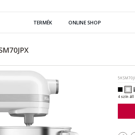
TERMÉK
ONLINE SHOP
KSM70JPX
5KSM70
4 szín ál