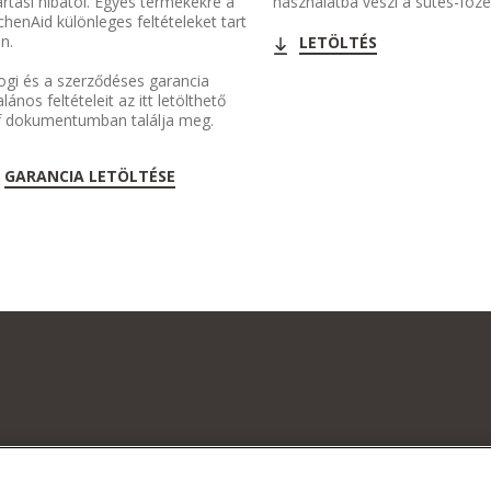
rtási hibától. Egyes termékekre a
használatba veszi a sütés-fõz
chenAid különleges feltételeket tart
n.
LETÖLTÉS
ogi és a szerződéses garancia
alános feltételeit az itt letölthető
f dokumentumban találja meg.
GARANCIA LETÖLTÉSE