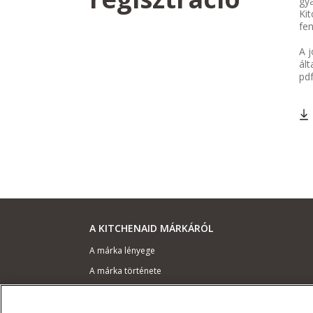
gyá
Kit
fen
A j
ált
pd
A KITCHENAID MÁRKÁRÓL
A márka lényege
A márka története
ODR