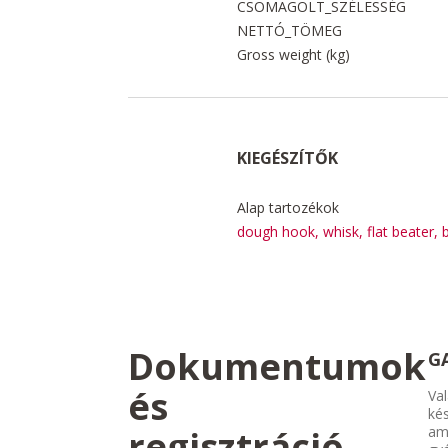
CSOMAGOLT_SZÉLESSÉG
NETTÓ_TÖMEG
Gross weight (kg)
KIEGÉSZÍTŐK
Alap tartozékok
dough hook, whisk, flat beater, 
Dokumentumok
G
és
Val
kés
regisztráció
am